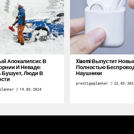
ый Апокалипсис В
Xiaomi Выпустит Новы
рнии И Неваде:
Полностью Беспрово
 Бушует, Люди В
Наушники
ости
prestigeplanner
22.03.202
planner
19.03.2024