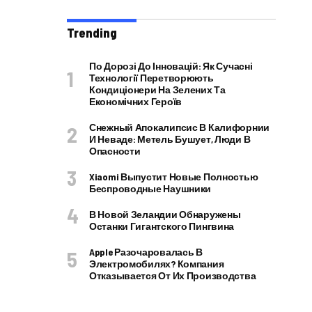
Trending
По Дорозі До Інновацій: Як Сучасні
Технології Перетворюють
Кондиціонери На Зелених Та
Економічних Героїв
Снежный Апокалипсис В Калифорнии
И Неваде: Метель Бушует, Люди В
Опасности
Xiaomi Выпустит Новые Полностью
Беспроводные Наушники
В Новой Зеландии Обнаружены
Останки Гигантского Пингвина
Apple Разочаровалась В
Электромобилях? Компания
Отказывается От Их Производства