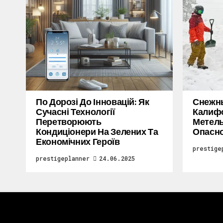
По Дорозі До Інновацій: Як
Снежн
Сучасні Технології
Калифо
Перетворюють
Метель
Кондиціонери На Зелених Та
Опасн
Економічних Героїв
prestige
prestigeplanner
24.06.2025