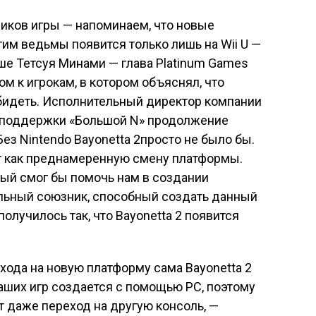
ников игры — напоминаем, что новые
м ведьмы появится только лишь на Wii U —
ше Тетсуя Минами — глава Platinum Games
м к игрокам, в котором объяснял, что
обидеть. Исполнительный директор компании
ез поддержки «Большой N» продолжение
Без Nintendo Bayonetta 2просто не было бы.
г как преднамеренную смену платформы.
рый смог бы помочь нам в создании
сильный союзник, способный создать данный
получилось так, что Bayonetta 2 появится
хода на новую платформу сама Bayonetta 2
аших игр создается с помощью PC, поэтому
т даже переход на другую консоль, —