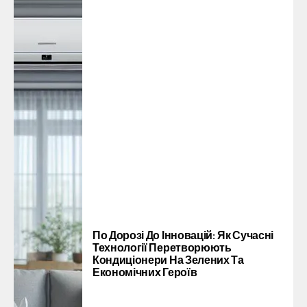
По Дорозі До Інновацій: Як Сучасні
Технології Перетворюють
Кондиціонери На Зелених Та
Економічних Героїв