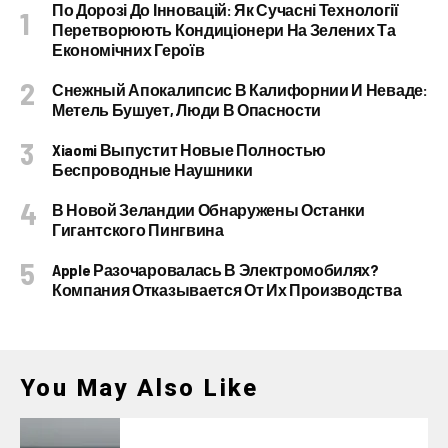
По Дорозі До Інновацій: Як Сучасні Технології
Перетворюють Кондиціонери На Зелених Та
Економічних Героїв
Снежный Апокалипсис В Калифорнии И Неваде:
Метель Бушует, Люди В Опасности
Xiaomi Выпустит Новые Полностью
Беспроводные Наушники
В Новой Зеландии Обнаружены Останки
Гигантского Пингвина
Apple Разочаровалась В Электромобилях?
Компания Отказывается От Их Производства
You May Also Like