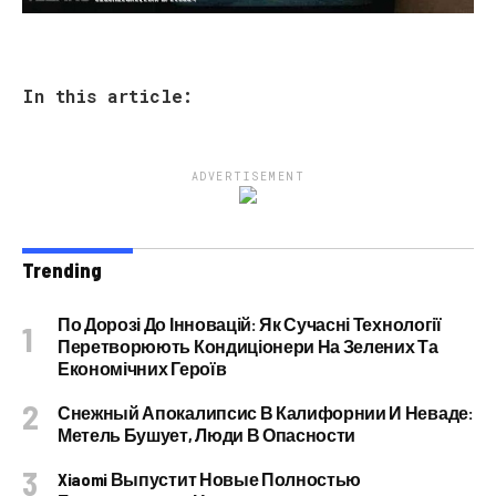
In this article:
ADVERTISEMENT
Trending
По Дорозі До Інновацій: Як Сучасні Технології
Перетворюють Кондиціонери На Зелених Та
Економічних Героїв
Снежный Апокалипсис В Калифорнии И Неваде:
Метель Бушует, Люди В Опасности
Xiaomi Выпустит Новые Полностью