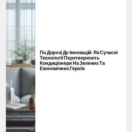
По Дорозі До Інновацій: Як Сучасні
Технології Перетворюють
Кондиціонери На Зелених Та
Економічних Героїв