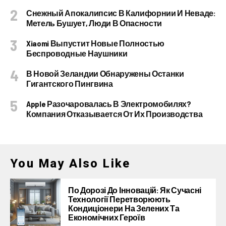
Снежный Апокалипсис В Калифорнии И Неваде:
Метель Бушует, Люди В Опасности
Xiaomi Выпустит Новые Полностью
Беспроводные Наушники
В Новой Зеландии Обнаружены Останки
Гигантского Пингвина
Apple Разочаровалась В Электромобилях?
Компания Отказывается От Их Производства
You May Also Like
По Дорозі До Інновацій: Як Сучасні
Технології Перетворюють
Кондиціонери На Зелених Та
Економічних Героїв