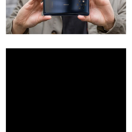
Эксперты назвали пентакамеры Nokia 9 PureView