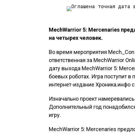
MechWarrior 5: Mercenaries пр
на четырех человек.
Во время мероприятия Mech_Con 
ответственная за MechWarrior Onl
дату выхода MechWarrior 5: Merce
боевых роботах. Игра поступит в 
интернет-издание Хроника.инфо со
Изначально проект намеревались 
Дополнительный год понадобился
игру.
MechWarrior 5: Mercenaries пред