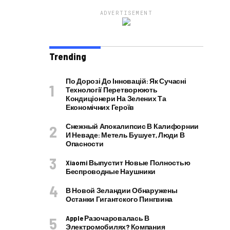
ADVERTISEMENT
Trending
По Дорозі До Інновацій: Як Сучасні
Технології Перетворюють
Кондиціонери На Зелених Та
Економічних Героїв
Снежный Апокалипсис В Калифорнии
И Неваде: Метель Бушует, Люди В
Опасности
Xiaomi Выпустит Новые Полностью
Беспроводные Наушники
В Новой Зеландии Обнаружены
Останки Гигантского Пингвина
Apple Разочаровалась В
Электромобилях? Компания