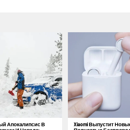
ый Апокалипсис В
Xiaomi Выпустит Новы