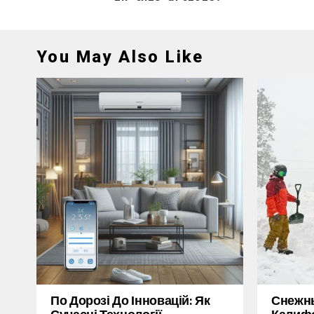
You May Also Like
По Дорозі До Інновацій: Як
Снежн