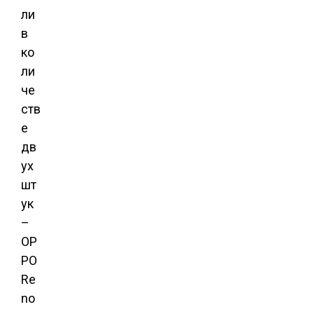
ли
в
ко
ли
че
ств
е
дв
ух
шт
ук
–
OP
PO
Re
no