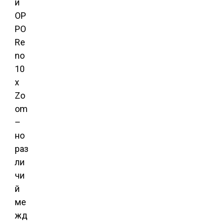
и
OP
PO
Re
no
10
x
Zo
om
–
но
раз
ли
чи
й
ме
жд