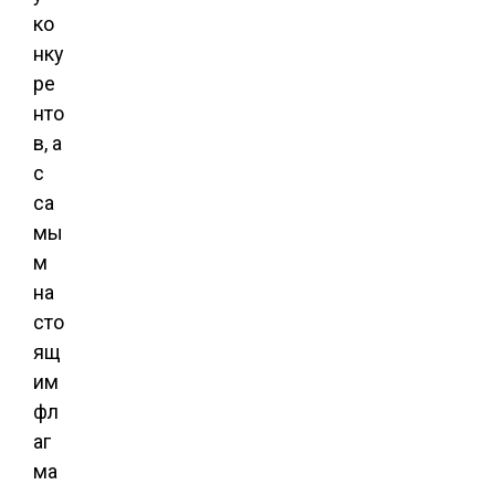
ко
нку
ре
нто
в, а
с
са
мы
м
на
сто
ящ
им
фл
аг
ма