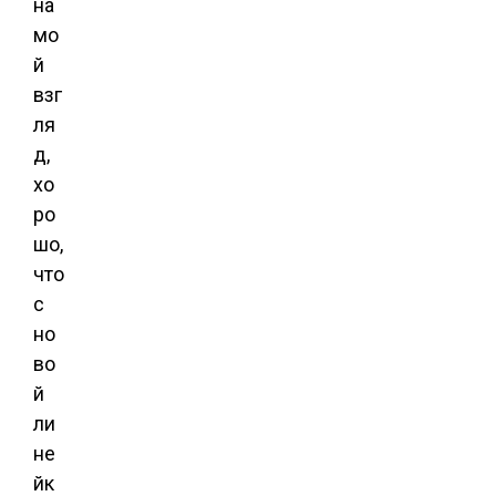
на
мо
й
взг
ля
д,
хо
ро
шо,
что
с
но
во
й
ли
не
йк