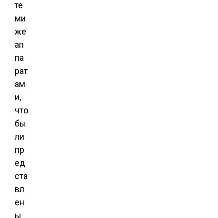
те
ми
же
ап
па
рат
ам
и,
что
бы
ли
пр
ед
ста
вл
ен
ы