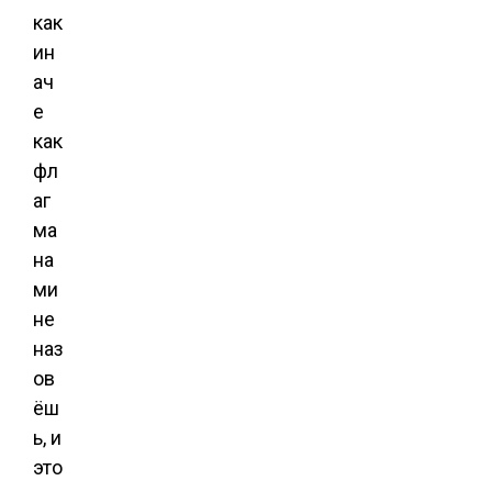
как
ин
ач
е
как
фл
аг
ма
на
ми
не
наз
ов
ёш
ь, и
это