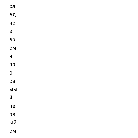
сл
ед
не
е
вр
ем
я
пр
о
са
мы
й
пе
рв
ый
см