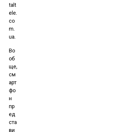
talt
ele.
co
m.
ua.
Во
об
ще,
см
арт
фо
н
пр
ед
ста
ви