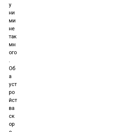
у
ни
ми
не
так
мн
ого
.
Об
а
уст
ро
йст
ва
ск
ор
о