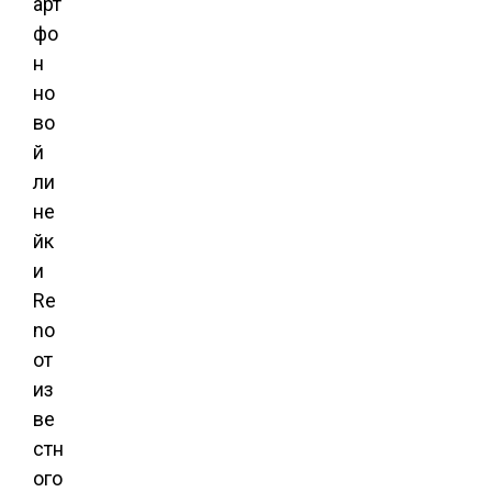
арт
фо
н
но
во
й
ли
не
йк
и
Re
no
от
из
ве
стн
ого