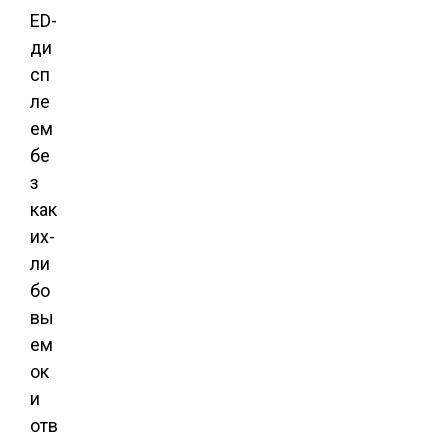
ED-
ди
сп
ле
ем
бе
з
как
их-
ли
бо
вы
ем
ок
и
отв