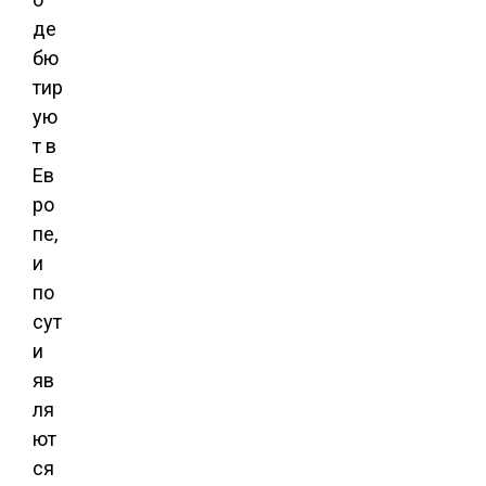
де
бю
тир
ую
т в
Ев
ро
пе,
и
по
сут
и
яв
ля
ют
ся