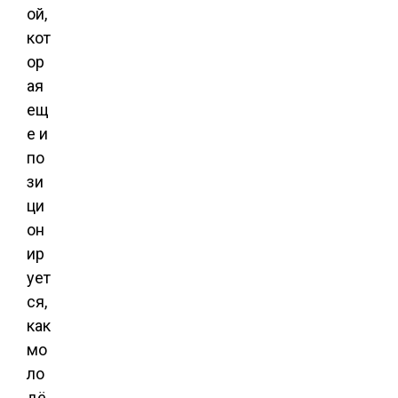
ой,
кот
ор
ая
ещ
е и
по
зи
ци
он
ир
ует
ся,
как
мо
ло
дё