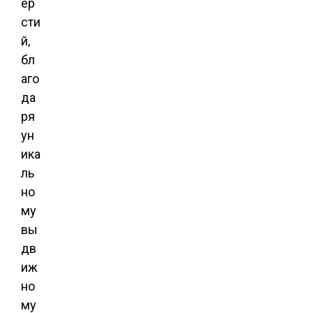
ер
сти
й,
бл
аго
да
ря
ун
ика
ль
но
му
вы
дв
иж
но
му