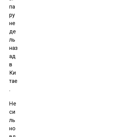
па
ру
не
де
ль
наз
ад
в
Ки
тае
.
Не
си
ль
но
вд