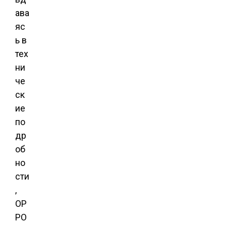
ава
яс
ь в
тех
ни
че
ск
ие
по
др
об
но
сти
,
OP
PO