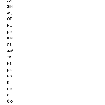
жн
ая,
OP
PO
ре
ши
ла
зай
ти
на
ры
но
к
не
с
бю