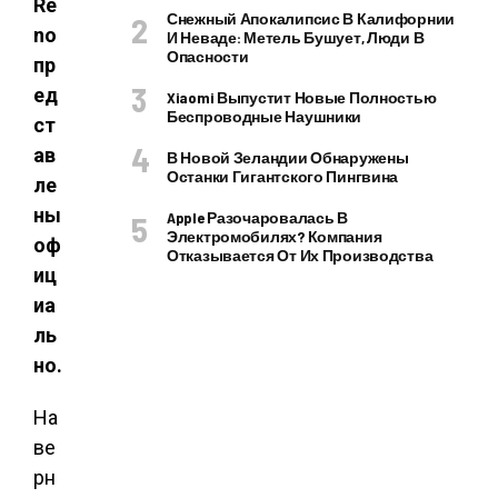
Re
Снежный Апокалипсис В Калифорнии
no
И Неваде: Метель Бушует, Люди В
Опасности
пр
ед
Xiaomi Выпустит Новые Полностью
Беспроводные Наушники
ст
ав
В Новой Зеландии Обнаружены
Останки Гигантского Пингвина
ле
ны
Apple Разочаровалась В
Электромобилях? Компания
оф
Отказывается От Их Производства
иц
иа
ль
но.
На
ве
рн