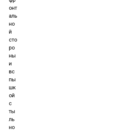
онт
аль
но
й
сто
ро
ны
и
вс
пы
шк
ой
с
ты
ль
но