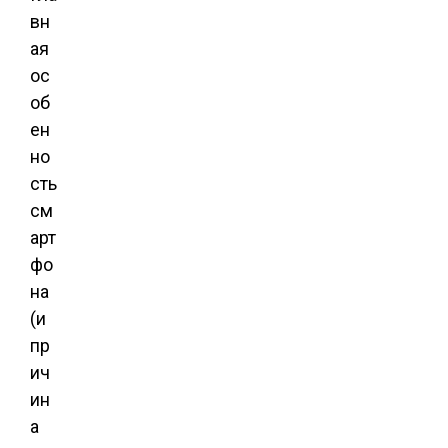
вн
ая
ос
об
ен
но
сть
см
арт
фо
на
(и
пр
ич
ин
а