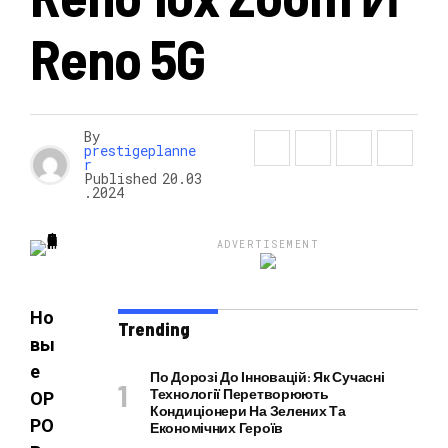
Reno 5G
НОВОСТИ
By
prestigeplanne
r
Published
20.03
.2024
ADVERTISEMENT
Но
Trending
вы
е
По Дорозі До Інновацій: Як Сучасні
Технології Перетворюють
OP
Кондиціонери На Зелених Та
PO
Економічних Героїв