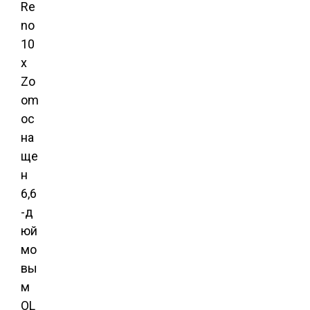
Re
no
10
x
Zo
om
ос
на
ще
н
6,6
-д
юй
мо
вы
м
OL