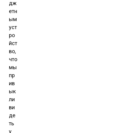
дж
етн
ым
уст
ро
йст
во,
что
мы
пр
ив
ык
ли
ви
де
ть
у