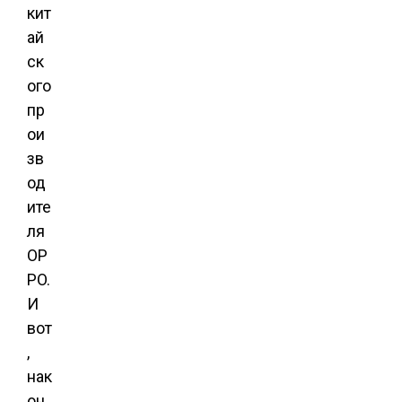
кит
ай
ск
ого
пр
ои
зв
од
ите
ля
OP
PO.
И
вот
,
нак
он