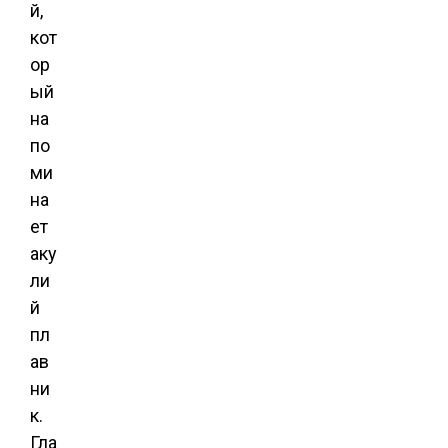
й,
кот
ор
ый
на
по
ми
на
ет
аку
ли
й
пл
ав
ни
к.
Гла