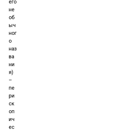
его
не
об
ыч
ног
о
наз
ва
ни
я)
–
пе
ри
ск
оп
ич
ес