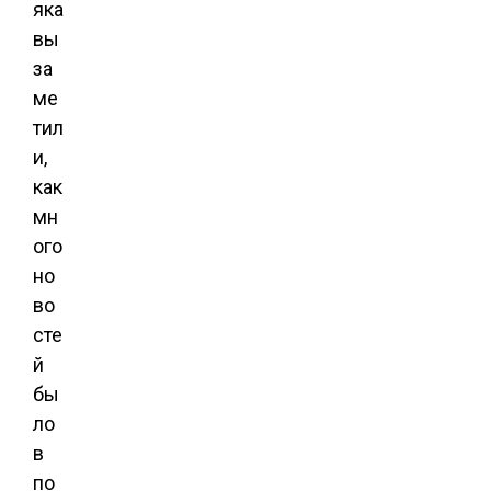
яка
вы
за
ме
тил
и,
как
мн
ого
но
во
сте
й
бы
ло
в
по