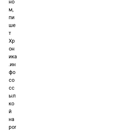
но
м,
пи
ше
т
Хр
он
ика
.ин
фо
со
сс
ыл
ко
й
на
por