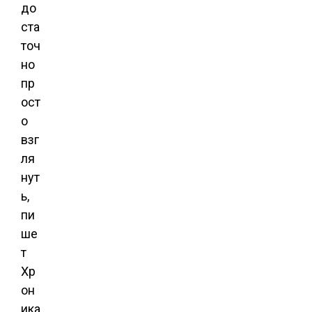
до
ста
точ
но
пр
ост
о
взг
ля
нут
ь,
пи
ше
т
Хр
он
ика