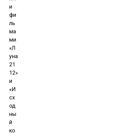
и
фи
ль
ма
ми
«Л
уна
21
12»
и
«И
сх
од
ны
й
ко