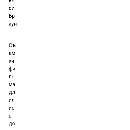
ен
си
Бр
аун
.
Съ
ем
ки
фи
ль
ма
дл
ил
ис
ь
до