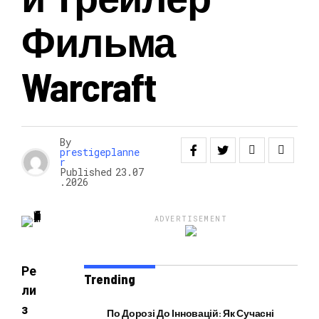
Фильма
НОВОСТИ
Warcraft
By
prestigeplanne
r
Published
23.07
.2026
ADVERTISEMENT
Ре
Trending
ли
з
По Дорозі До Інновацій: Як Сучасні