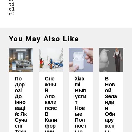
ti
cl
e:
You May Also Like
По
Сне
Xiao
В
Дор
Жны
Mi
Нов
Озі
Й
Вып
Ой
До
Апо
Усти
Зела
Інно
Кали
Т
Нди
Ваці
Псис
Нов
И
Й: Як
В
Ые
Обн
Суча
Кали
Пол
Ару
Сні
Фор
Ност
Жен
Техн
Нии
Ью
Ы