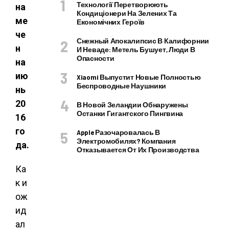
Технології Перетворюють
на
Кондиціонери На Зелених Та
ме
Економічних Героїв
че
Снежный Апокалипсис В Калифорнии
н
И Неваде: Метель Бушует, Люди В
Опасности
на
ию
Xiaomi Выпустит Новые Полностью
Беспроводные Наушники
нь
20
В Новой Зеландии Обнаружены
Останки Гигантского Пингвина
16
го
Apple Разочаровалась В
Электромобилях? Компания
да.
Отказывается От Их Производства
Ка
к и
ож
ид
ал