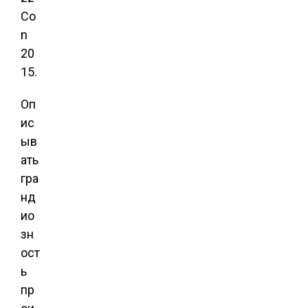
Co
n
20
15.
Оп
ис
ыв
ать
гра
нд
ио
зн
ост
ь
пр