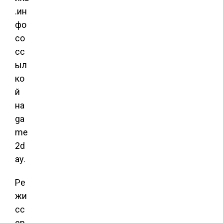
.ин
фо
со
сс
ыл
ко
й
на
ga
me
2d
ay.
Ре
жи
сс
ер