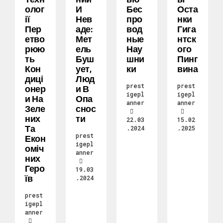
Олог
И
Бес
Оста
Ії
Нев
Про
Нки
Пер
Аде:
Вод
Гига
Етво
Мет
Ные
Нтск
Рюю
Ель
Нау
Ого
Ть
Буш
Шни
Пинг
Кон
Ует,
Ки
Вина
Диці
Люд
prest
prest
Онер
И В
igepl
igepl
И На
Опа
anner
anner
Зеле
Снос
Них
Ти
22.03
15.02
Та
.2024
.2025
prest
Екон
igepl
Оміч
anner
Них
Геро
19.03
Їв
.2024
prest
igepl
anner