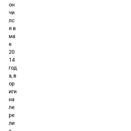
он
чи
лс
я в
ма
е
20
14
год
а, в
ор
иги
на
ле
ре
ли
з