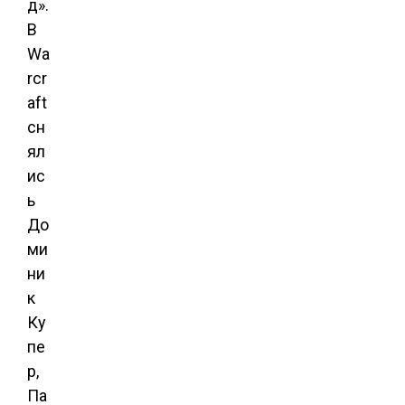
д».
В
Wa
rcr
aft
сн
ял
ис
ь
До
ми
ни
к
Ку
пе
р,
Па