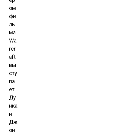
ом
фи
ль
ма
Wa
rcr
aft
вы
сту
па
ет
Ду
нка
н
Дж
он