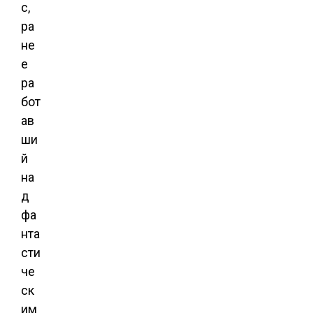
с,
ра
не
е
ра
бот
ав
ши
й
на
д
фа
нта
сти
че
ск
им