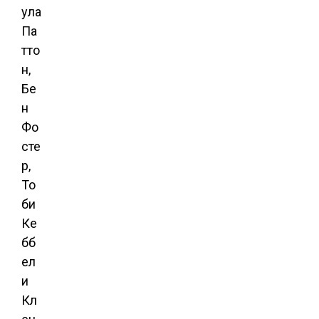
ула
Па
тто
н,
Бе
н
Фо
сте
р,
То
би
Ке
бб
ел
и
Кл