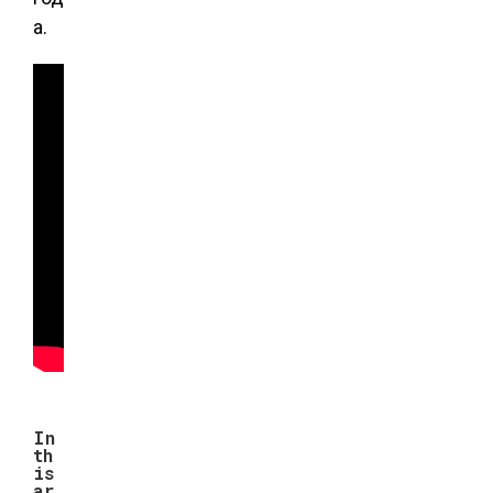
а.
In
th
is
ar