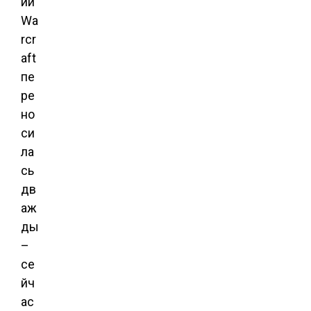
ии
Wa
rcr
aft
пе
ре
но
си
ла
сь
дв
аж
ды
–
се
йч
ас