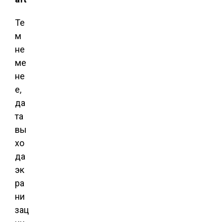
Те
м
не
ме
не
е,
да
та
вы
хо
да
эк
ра
ни
зац