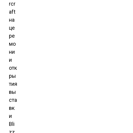
rcr
aft
на
це
ре
мо
ни
и
отк
ры
тия
вы
ста
вк
и
Bli
zz