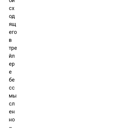
ои
сх
од
ящ
его
в
тре
йл
ер
е
бе
сс
мы
сл
ен
но
–