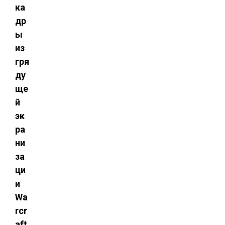
ка
др
ы
из
гря
ду
ще
й
эк
ра
ни
за
ци
и
Wa
rcr
aft