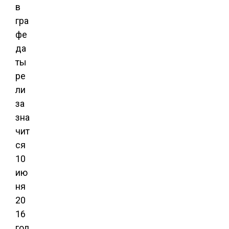
в
гра
фе
да
ты
ре
ли
за
зна
чит
ся
10
ию
ня
20
16
год