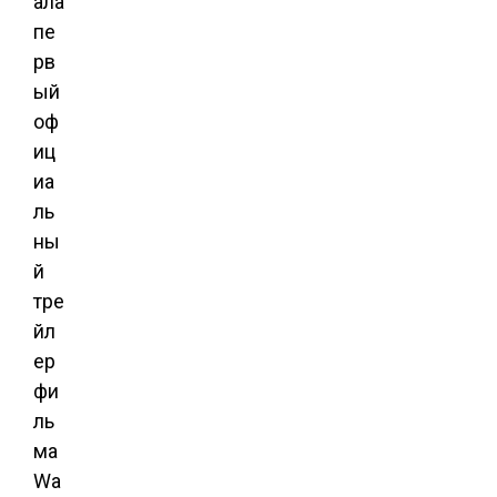
ала
пе
рв
ый
оф
иц
иа
ль
ны
й
тре
йл
ер
фи
ль
ма
Wa