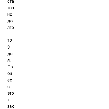
ста
точ
но
до
лго
–
12
3
дн
я.
Пр
оц
ес
с
это
т
зак