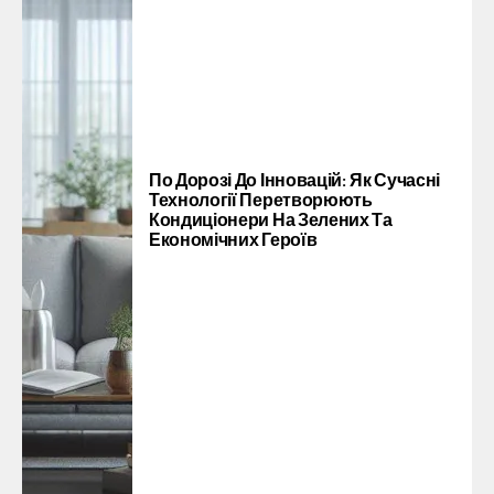
По Дорозі До Інновацій: Як Сучасні
Технології Перетворюють
Кондиціонери На Зелених Та
Економічних Героїв