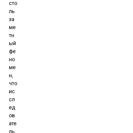
сто
ль
за
ме
тн
ый
фе
но
ме
н,
что
ис
сл
ед
ов
ате
ль