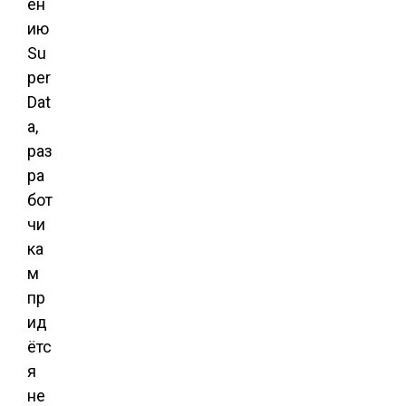
ен
ию
Su
per
Dat
a,
раз
ра
бот
чи
ка
м
пр
ид
ётс
я
не