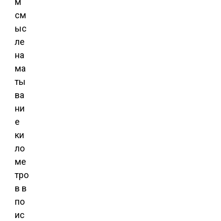
м
см
ыс
ле
на
ма
ты
ва
ни
е
ки
ло
ме
тро
в в
по
ис