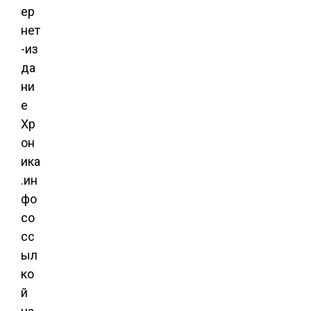
ер
нет
-из
да
ни
е
Хр
он
ика
.ин
фо
со
сс
ыл
ко
й