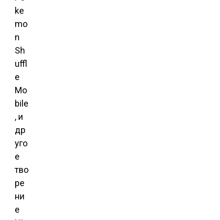
ke
mo
n
Sh
uffl
e
Mo
bile
, и
др
уго
е
тво
ре
ни
е