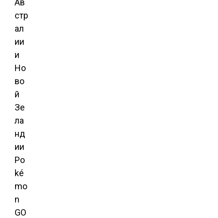
Ав
стр
ал
ии
и
Но
во
й
Зе
ла
нд
ии
Po
ké
mo
n
GO