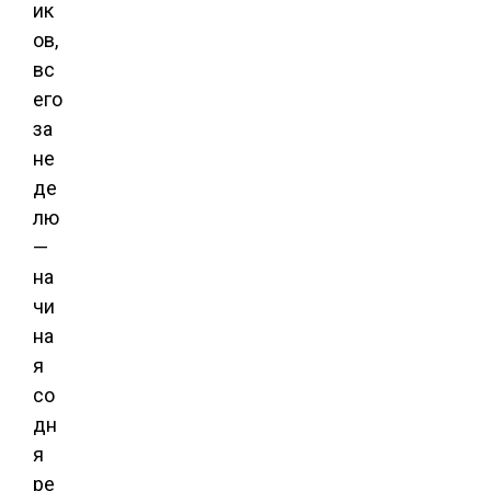
ик
ов,
вс
его
за
не
де
лю
—
на
чи
на
я
со
дн
я
ре