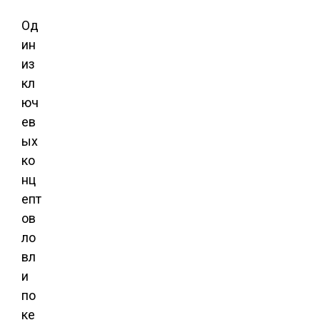
Од
ин
из
кл
юч
ев
ых
ко
нц
епт
ов
ло
вл
и
по
ке