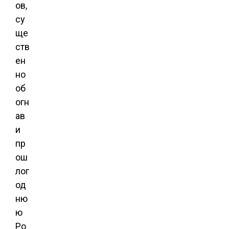
ов,
су
ще
ств
ен
но
об
огн
ав
и
пр
ош
лог
од
ню
ю
Po