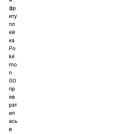
фр
иту
пл
ей
ка
Po
ké
mo
n
GO
пр
ев
рат
ил
ась
в