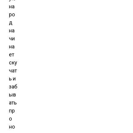
на
ро
д
на
чи
на
ет
ску
чат
ь и
заб
ыв
ать
пр
о
но