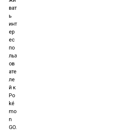
ват
ь
инт
ер
ес
по
льз
ов
ате
ле
й к
Po
ké
mo
n
GO.