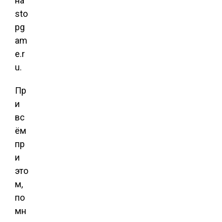
на
sto
pg
am
e.r
u.
Пр
и
вс
ём
пр
и
это
м,
по
мн