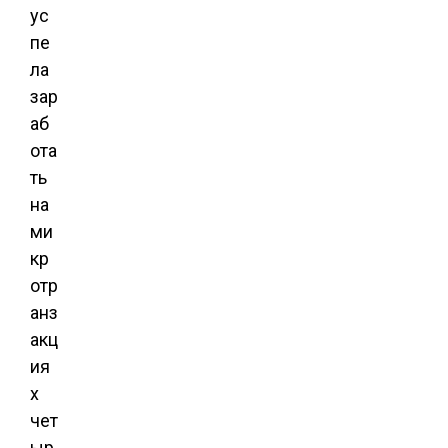
ус
пе
ла
зар
аб
ота
ть
на
ми
кр
отр
анз
акц
ия
х
чет
ыр