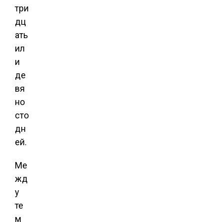
три
дц
ать
ил
и
де
вя
но
сто
дн
ей.
Ме
жд
у
те
м