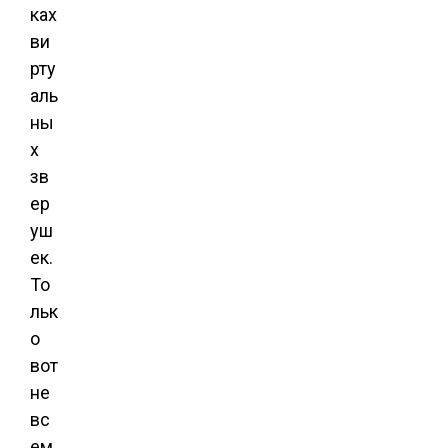
ках
ви
рту
аль
ны
х
зв
ер
уш
ек.
То
льк
о
вот
не
вс
ем