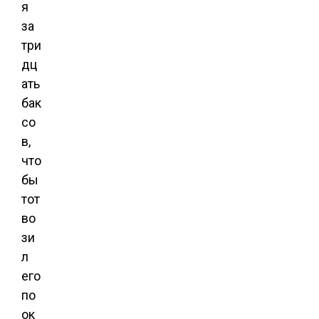
я
за
три
дц
ать
бак
со
в,
что
бы
тот
во
зи
л
его
по
ок