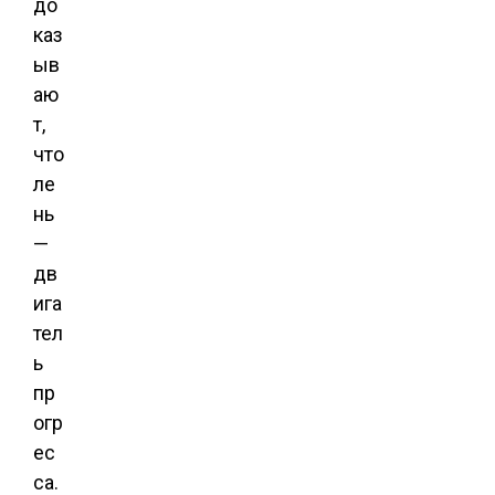
до
каз
ыв
аю
т,
что
ле
нь
—
дв
ига
тел
ь
пр
огр
ес
са.