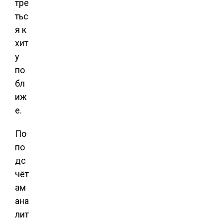
тре
тьс
я к
хит
у
по
бл
иж
е.
По
по
дс
чёт
ам
ана
лит