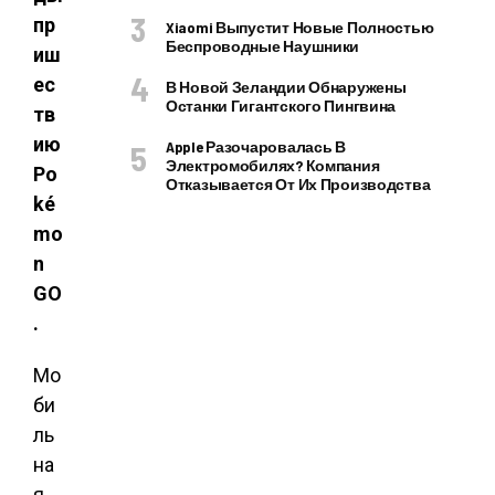
пр
Xiaomi Выпустит Новые Полностью
Беспроводные Наушники
иш
ес
В Новой Зеландии Обнаружены
Останки Гигантского Пингвина
тв
ию
Apple Разочаровалась В
Электромобилях? Компания
Po
Отказывается От Их Производства
ké
mo
n
GO
.
Мо
би
ль
на
я