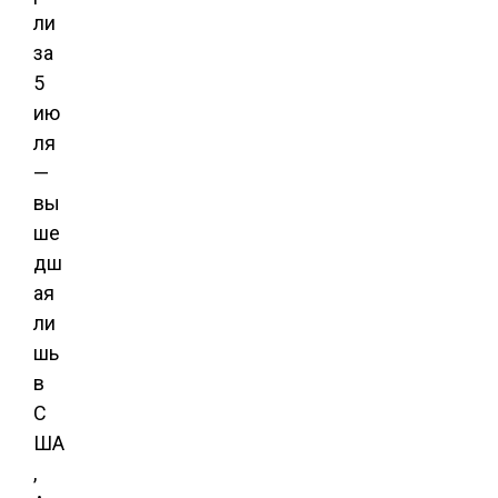
ли
за
5
ию
ля
—
вы
ше
дш
ая
ли
шь
в
С
ША
,