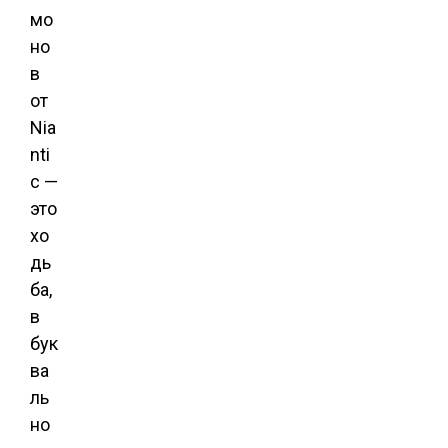
мо
но
в
от
Nia
nti
c —
это
хо
дь
ба,
в
бук
ва
ль
но