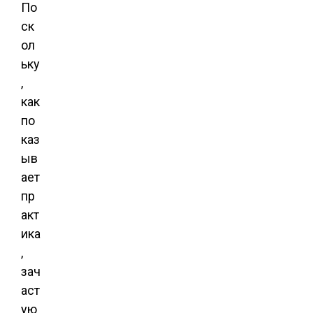
По
ск
ол
ьку
,
как
по
каз
ыв
ает
пр
акт
ика
,
зач
аст
ую