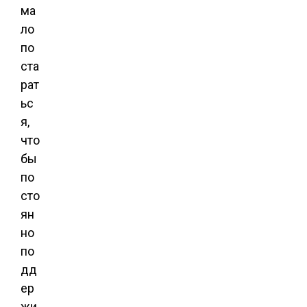
ма
ло
по
ста
рат
ьс
я,
что
бы
по
сто
ян
но
по
дд
ер
жи