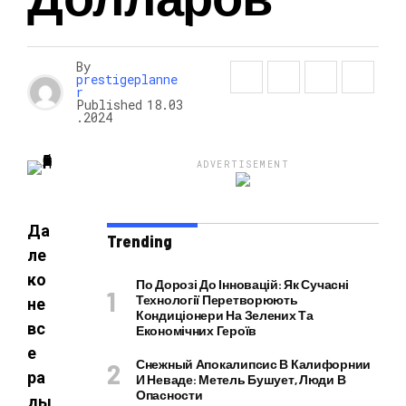
НОВОСТИ
By
prestigeplanne
r
Published
18.03
.2024
ADVERTISEMENT
Да
Trending
ле
ко
По Дорозі До Інновацій: Як Сучасні
Технології Перетворюють
не
Кондиціонери На Зелених Та
вс
Економічних Героїв
е
Снежный Апокалипсис В Калифорнии
ра
И Неваде: Метель Бушует, Люди В
Опасности
ды