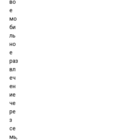
во
е
мо
би
ль
но
е
раз
вл
еч
ен
ие
че
ре
з
се
мь,