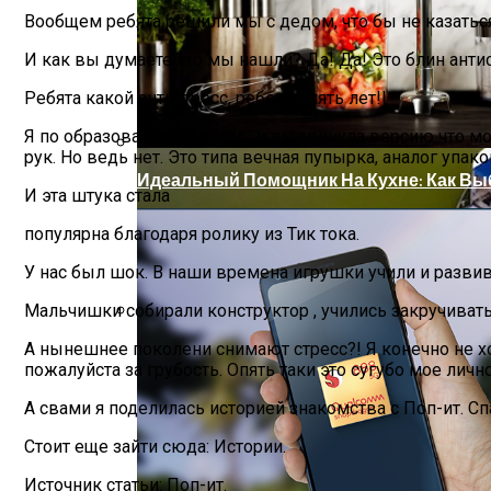
Вообщем ребята решили мы с дедом, что бы не казатьс
И как вы думаете что мы нашли? Да! Да! Это блин анти
Ребята какой антистресс, ребенку пять лет!!
Я по образованию педагог , и выдвинула версию что м
рук. Но ведь нет. Это типа вечная пупырка, аналог упа
Идеальный Помощник На Кухне: Как В
И эта штука стала
популярна благодаря ролику из Тик тока.
У нас был шок. В наши времена игрушки учили и развив
Мальчишки собирали конструктор , учились закручивать
В Нидерландах Придумали Способ Очис
А нынешнее поколени снимают стресс?! Я конечно не хоч
пожалуйста за грубость. Опять таки это сугубо мое личн
А свами я поделилась историей знакомства с Поп-ит. С
Стоит еще зайти сюда: Истории.
Источник статьи: Поп-ит.