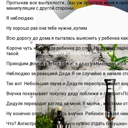
Протыкав все выпуклости , (вы уж простите меня я про
манипуляции с другой стороны.
Я наблюдаю.
Ну хорошо раз она тебе нужна ,купим.
Всю дорогу до дома я пыталась выяснить у ребенка как
Короче чуть не довела ребенка до слез. Ну думаю ладно
Як Збільшити Продуктивність IPad
такой.
Google Вновь Привлекут К Ответственн
Приходим домой внучка бежит к деду размахивая этой 
Наблюдаю за реакцией Деда. Я не случайно в начале ст
Так вот. Небольшая пауза и Дедуля переспрашивает вну
Внучка показывает покупку деду поближе и говорит»П
Дедуля переводит взгляд на меня. Я молча , жестами отв
Ученые Назвали Новую Смертельную Уг
Ну конечно опять досталось внучке. Ребенок сказал нам 
Что? Антистресс? » Ну тогда его нужно отдать бабушке».