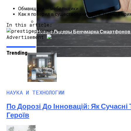
Обманщики — мебельщики
Как я поверил в существование Бога. Личный при
In this article:
Новые Лидеры Бенчмарка Смартфонов A
Advertisement
Trending
Китай Готовит Путешествие К Луне
НАУКА И ТЕХНОЛОГИИ
По Дорозі До Інновацій: Як Сучасн
Героїв