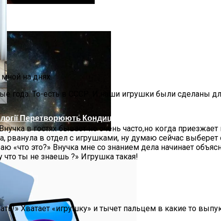
честву, Вызванную Глобальным Потеплением
 мной на днях.
е года. То-есть в СССР. И наши игрушки были сделаны для
нології Перетворюють Кондиціонери На Зелених Та Еконо
Внучка в гостях бывает не очень часто,но когда приезжает
ла, рванула в отдел с игрушками, ну думаю сейчас выберет
 «что это?» Внучка мне со знанием дела начинает объяснят
у что ты не знаешь ?» Игрушка такая!
ать!» Хватает «игрушку» и тычет пальцем в какие то выпук
Галактику