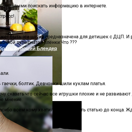
я отсталыми поискать информацию в интернете.
стресс!
ожет быть эта штука предназначена для детишек с ДЦП. И
ковочной пупырчатой плёнки.Что ???
ыбрать Хороший Блендер
али.
 гаечки, болтик. Девчонки шили куклам платья.
тить Реки От Пластика
у сказать что сейчас все игрушки плохие и не развивают д
ое мнение.
пасибо всем кому хватило сил дочитать статью до конца. 