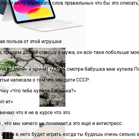
сто не могу подобрать слов правильных что бы это описать
ая польза от этой игрушки.
, придем домой спрошу у мужа, он всё-таки побольше моег
ости За Повторное Неудаление Запрещённых Материало
«игрушкой» и кричит «Деда, смотри бабушка мне купила По
атьи написала о том что мы дети СССР.
чку «Что тебе купила бабушка?»
оп-ит»
ечаю что я не в курсе что это.
розу Для Человечества
, что мы ничего не понимает,а это ещё и антистресс.
 И она в него будет играть когда ты будешь очень сильно 