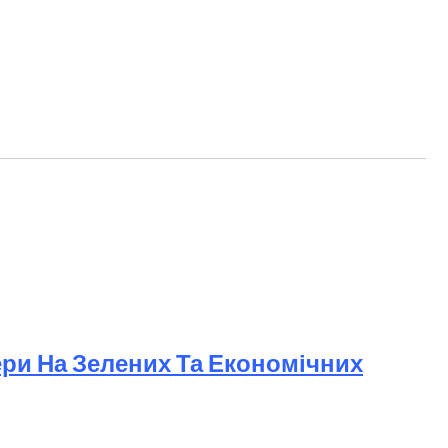
88
ери На Зелених Та Економічних