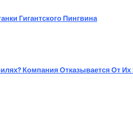
анки Гигантского Пингвина
билях? Компания Отказывается От Их