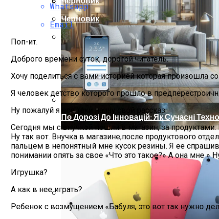
Черновик
Whatsapp
Ученые Назвали Новую Угрозу Челове
Как Изучать Библию
Черновик
Email
Поп-ит.
Мир Зазеркалья
Доброго времени суток, дорогой читатель.
Хочу поделиться с вами историей которая произошла со
Я человек детство которого прошло в предперестроичны
Ну пожалуй я все таки начну свой рассказ.
По Дорозі До Інновацій: Як Сучасні Тех
Сегодня мы с внучкой пошли в магазин, за продуктами. 
Ну так вот. Внучка в магазине,после продуктового отде
пальцем в непонятный мне кусок резины. Я ее спрашиваю
понимании опять за свое «Что это такое?» А она мне » Н
Игрушка?
А как в нее играть?
Ребенок с возмущением «Бабуля, это вот так нужно дел
Телескоп «Хаббл» Показал Необычную 