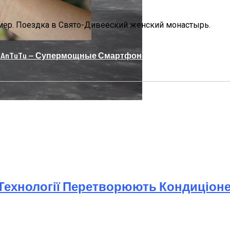
мер. Поездка в Свято-Дивееский женский монастырь.
nTuTu — Супермощные Смартфоны На Базе Snapdragon 8
і Технології Перетворюють Кондиціон