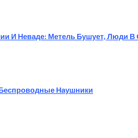
и И Неваде: Метель Бушует, Люди В
 Беспроводные Наушники