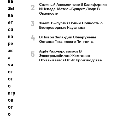
ка
Снежный Апокалипсис В Калифорнии
зы
И Неваде: Метель Бушует, Люди В
Опасности
ва
ет
Xiaomi Выпустит Новые Полностью
Беспроводные Наушники
ся
на
В Новой Зеландии Обнаружены
Останки Гигантского Пингвина
ре
зк
Apple Разочаровалась В
Электромобилях? Компания
а
Отказывается От Их Производства
чи
ст
ог
о
игр
ов
ог
о