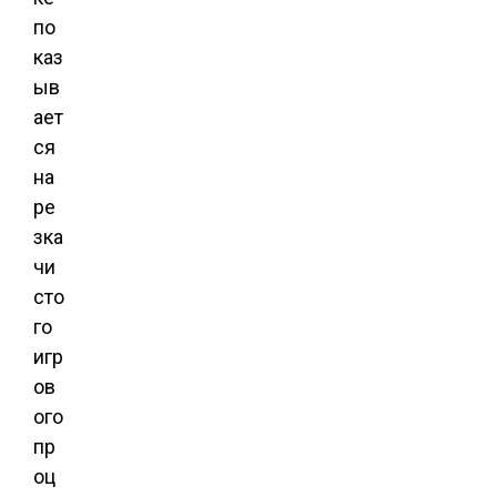
по
каз
ыв
ает
ся
на
ре
зка
чи
сто
го
игр
ов
ого
пр
оц