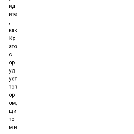
ид
ите
,
как
Кр
ато
с
ор
уд
ует
топ
ор
ом,
щи
то
м и