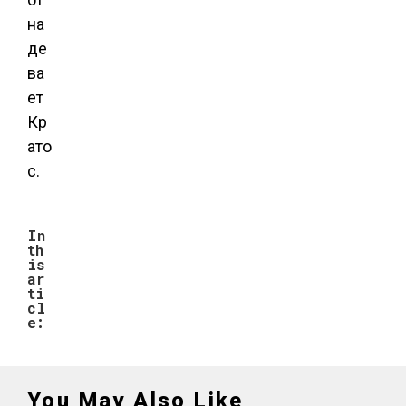
на
де
ва
ет
Кр
ато
с.
In
th
is
ar
ti
cl
e:
You May Also Like