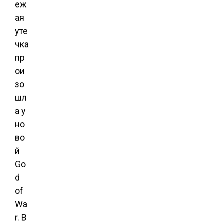
еж
ая
уте
чка
пр
ои
зо
шл
а у
но
во
й
Go
d
of
Wa
r. В