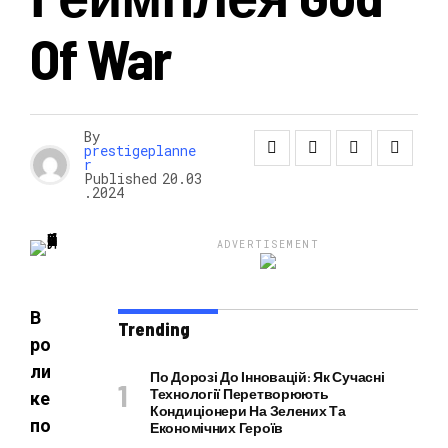
Of War
НОВОСТИ
By
prestigeplanne
r
Published
20.03
.2024
ADVERTISEMENT
В
Trending
ро
ли
По Дорозі До Інновацій: Як Сучасні
Технології Перетворюють
ке
Кондиціонери На Зелених Та
по
Економічних Героїв