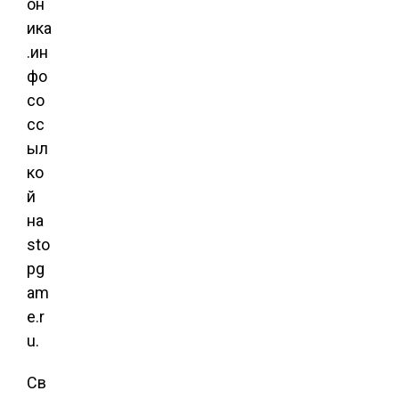
он
ика
.ин
фо
со
сс
ыл
ко
й
на
sto
pg
am
e.r
u.
Св