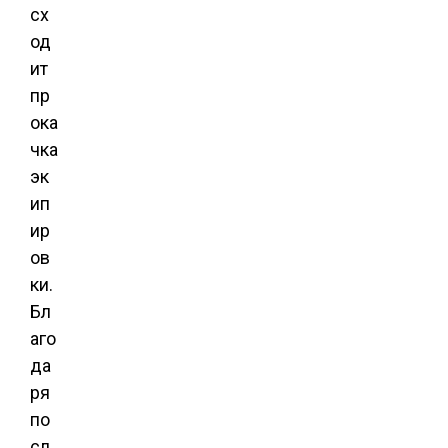
сх
од
ит
пр
ока
чка
эк
ип
ир
ов
ки.
Бл
аго
да
ря
по
сл