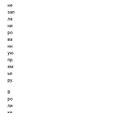
не
зап
ла
ни
ро
ва
нн
ую
пр
ем
ье
ру.
В
ро
ли
ке