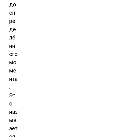
до
оп
ре
де
лё
нн
ого
мо
ме
нта
.
Эт
о
наз
ыв
ает
ся