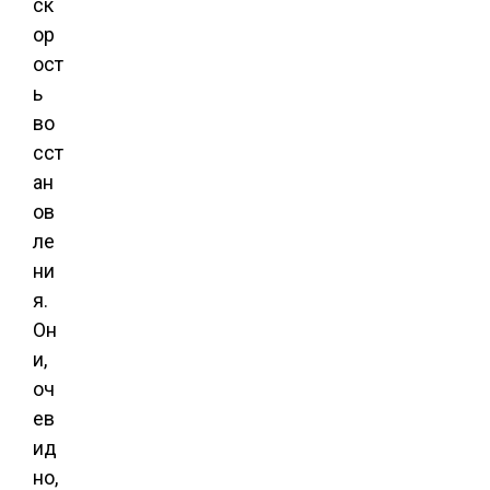
ск
ор
ост
ь
во
сст
ан
ов
ле
ни
я.
Он
и,
оч
ев
ид
но,