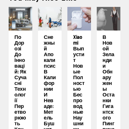
По
Сне
Xiao
В
Дор
Жны
Mi
Нов
Озі
Й
Вып
Ой
До
Апо
Усти
Зела
Інно
Кали
Т
Нди
Ваці
Псис
Нов
И
Й: Як
В
Ые
Обн
Суча
Кали
Пол
Ару
Сні
Фор
Ност
Жен
Техн
Нии
Ью
Ы
Олог
И
Бес
Оста
Ії
Нев
Про
Нки
Пер
Аде:
Вод
Гига
Етво
Мет
Ные
Нтск
Рюю
Ель
Нау
Ого
Ть
Буш
Шни
Пинг