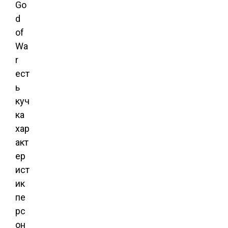
Go
d
of
Wa
r
ест
ь
куч
ка
хар
акт
ер
ист
ик
пе
рс
он