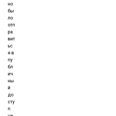
но
бы
ло
отп
ра
вит
ьс
я в
пу
бл
ич
ны
й
до
сту
п
не