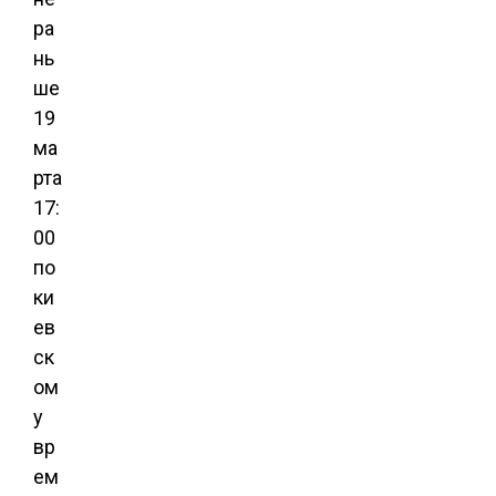
ра
нь
ше
19
ма
рта
17:
00
по
ки
ев
ск
ом
у
вр
ем