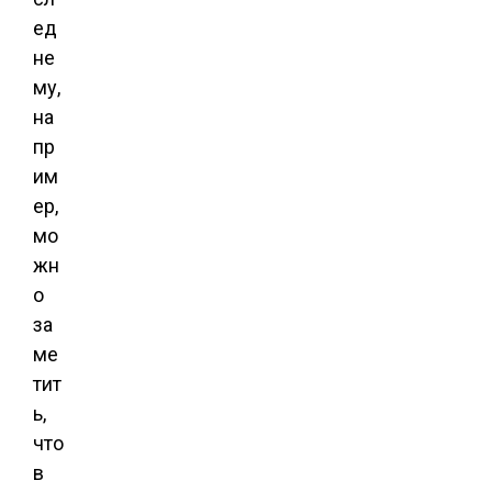
ед
не
му,
на
пр
им
ер,
мо
жн
о
за
ме
тит
ь,
что
в