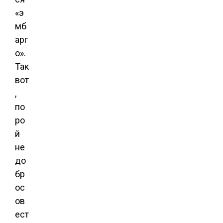
«э
мб
арг
о».
Так
вот
,
по
ро
й
не
до
бр
ос
ов
ест