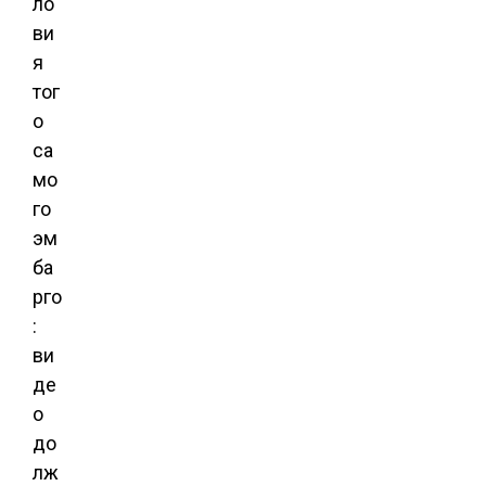
ло
ви
я
тог
о
са
мо
го
эм
ба
рго
:
ви
де
о
до
лж