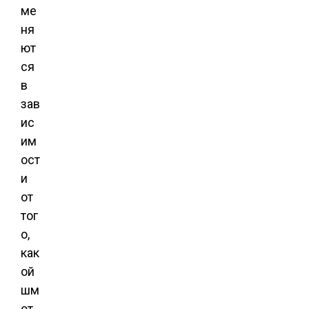
ме
ня
ют
ся
в
зав
ис
им
ост
и
от
тог
о,
как
ой
шм
от