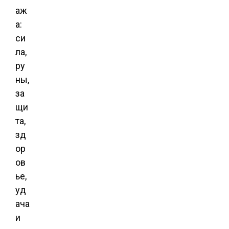
аж
а:
си
ла,
ру
ны,
за
щи
та,
зд
ор
ов
ье,
уд
ача
и