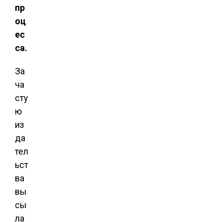
пр
оц
ес
са.
За
ча
сту
ю
из
да
тел
ьст
ва
вы
сы
ла