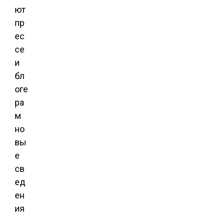
ют
пр
ес
се
и
бл
оге
ра
м
но
вы
е
св
ед
ен
ия