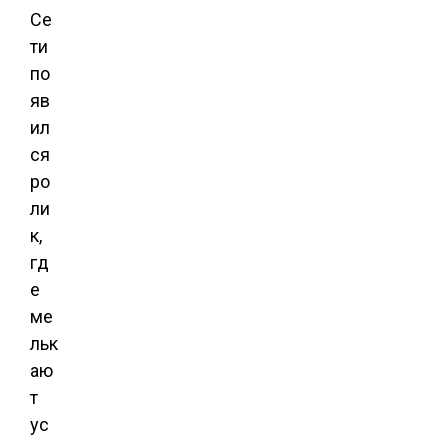
Се
ти
по
яв
ил
ся
ро
ли
к,
гд
е
ме
льк
аю
т
ус