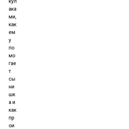
кул
ака
ми,
как
ем
у
по
мо
гае
т
сы
ни
шк
а и
как
пр
ои