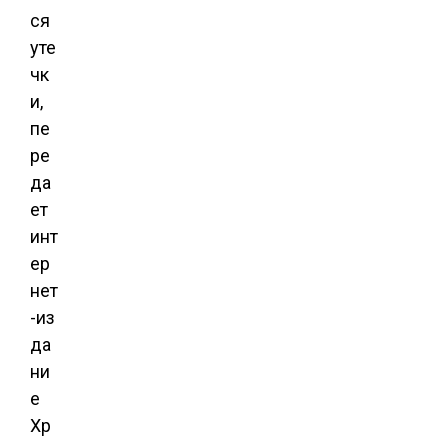
ся
уте
чк
и,
пе
ре
да
ет
инт
ер
нет
-из
да
ни
е
Хр