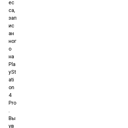
ес
са,
зап
ис
ан
ног
о
на
Pla
ySt
ati
on
4
Pro
.
Вы
ув