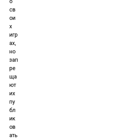
о
св
ои
х
игр
ах,
но
зап
ре
ща
ют
их
пу
бл
ик
ов
ать