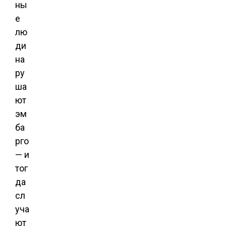
ны
е
лю
ди
на
ру
ша
ют
эм
ба
рго
— и
тог
да
сл
уча
ют