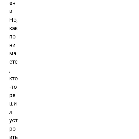
ен
и.
Но,
как
по
ни
ма
ете
,
кто
-то
ре
ши
л
уст
ро
ить