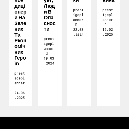
Кон
Ует,
Ки
Вина
Диці
Люд
prest
prest
Онер
И В
igepl
igepl
И На
Опа
anner
anner
Зеле
Снос
Них
Ти
22.03
15.02
Та
.2024
.2025
prest
Екон
igepl
Оміч
anner
Них
Геро
19.03
Їв
.2024
prest
igepl
anner
24.06
.2025