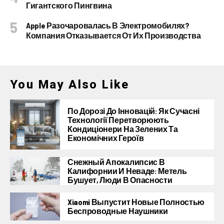
Гигантского Пингвина
Apple Разочаровалась В Электромобилях?
Компания Отказывается От Их Производства
You May Also Like
По Дорозі До Інновацій: Як Сучасні
Технології Перетворюють
Кондиціонери На Зелених Та
Економічних Героїв
Снежный Апокалипсис В
Калифорнии И Неваде: Метель
Бушует, Люди В Опасности
Xiaomi Выпустит Новые Полностью
Беспроводные Наушники