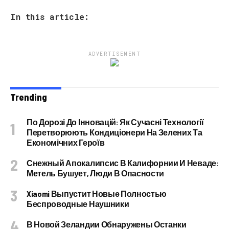
In this article:
ADVERTISEMENT
Trending
По Дорозі До Інновацій: Як Сучасні Технології
Перетворюють Кондиціонери На Зелених Та
Економічних Героїв
Снежный Апокалипсис В Калифорнии И Неваде:
Метель Бушует, Люди В Опасности
Xiaomi Выпустит Новые Полностью
Беспроводные Наушники
В Новой Зеландии Обнаружены Останки