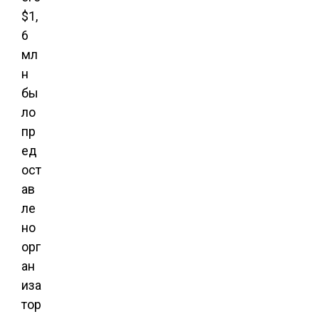
$1,
6
мл
н
бы
ло
пр
ед
ост
ав
ле
но
орг
ан
иза
тор