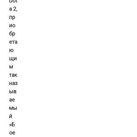
Dot
a 2,
пр
ио
бр
ета
ю
щи
м
так
наз
ыв
ае
мы
й
«Б
ое