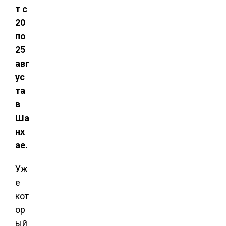
т с
20
по
25
авг
ус
та
в
Ша
нх
ае.
Уж
е
кот
ор
ый