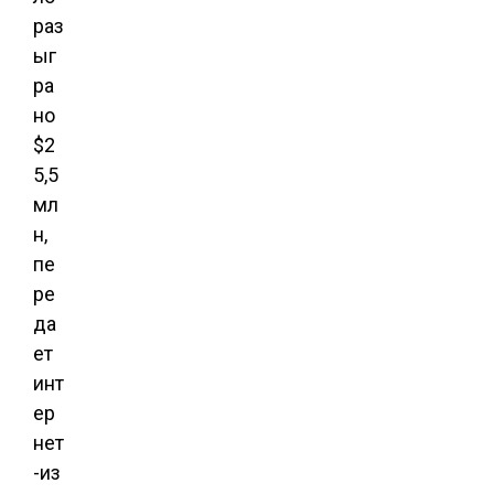
раз
ыг
ра
но
$2
5,5
мл
н,
пе
ре
да
ет
инт
ер
нет
-из