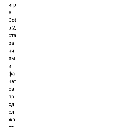
игр
е
Dot
a 2,
ста
ра
ни
ям
и
фа
нат
ов
пр
од
ол
жа