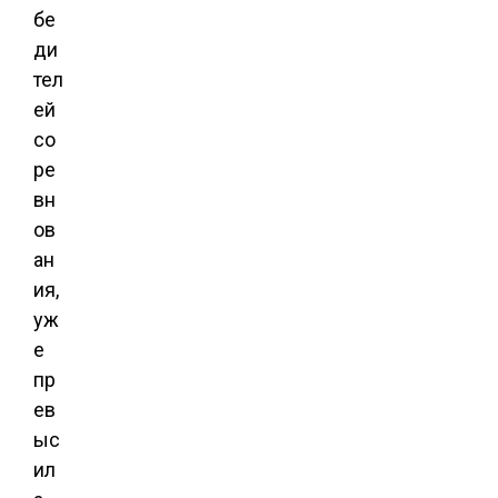
бе
ди
тел
ей
со
ре
вн
ов
ан
ия,
уж
е
пр
ев
ыс
ил