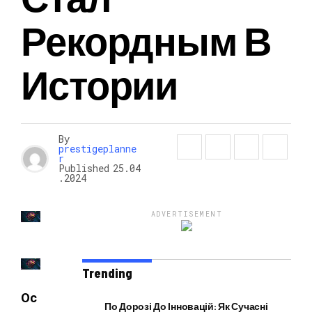
Рекордным В
НОВОСТИ
Истории
By
prestigeplanne
r
Published
25.04
.2024
ADVERTISEMENT
Trending
Ос
По Дорозі До Інновацій: Як Сучасні