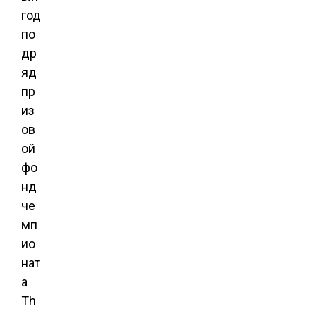
год
по
др
яд
пр
из
ов
ой
фо
нд
че
мп
ио
нат
а
Th