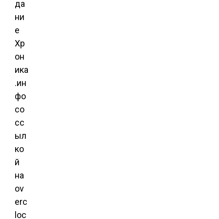
да
ни
е
Хр
он
ика
.ин
фо
со
сс
ыл
ко
й
на
ov
erc
loc