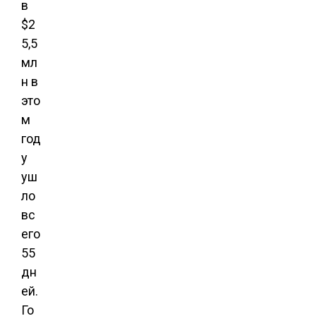
в
$2
5,5
мл
н в
это
м
год
у
уш
ло
вс
его
55
дн
ей.
Го