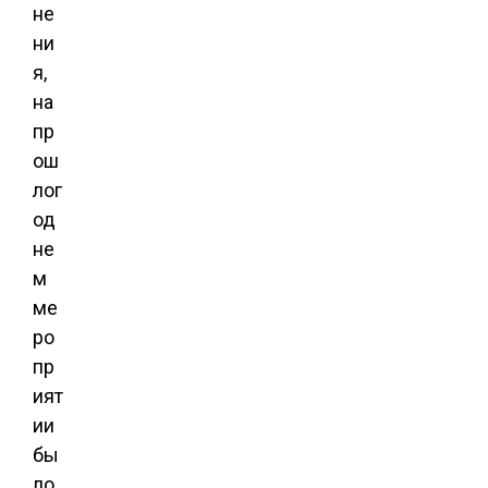
не
ни
я,
на
пр
ош
лог
од
не
м
ме
ро
пр
ият
ии
бы
ло