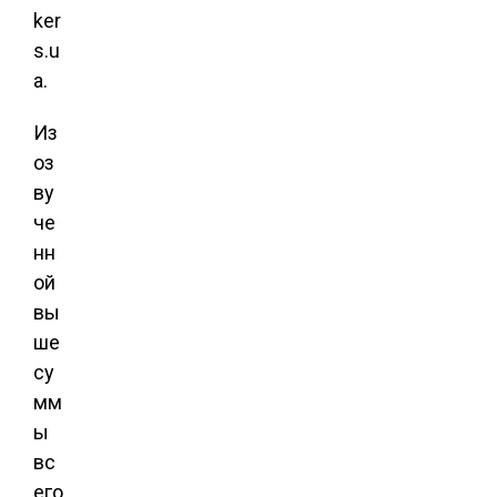
ker
s.u
a.
Из
оз
ву
че
нн
ой
вы
ше
су
мм
ы
вс
его