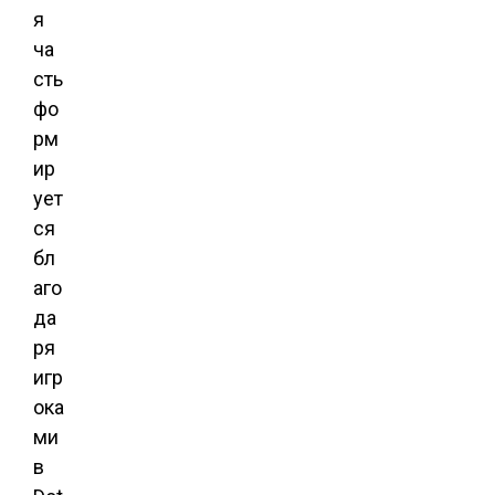
я
ча
сть
фо
рм
ир
ует
ся
бл
аго
да
ря
игр
ока
ми
в