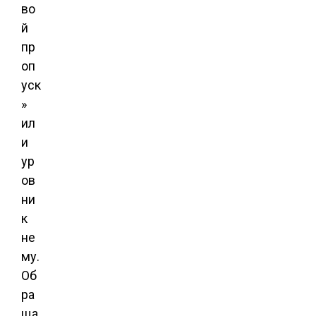
во
й
пр
оп
уск
»
ил
и
ур
ов
ни
к
не
му.
Об
ра
ща