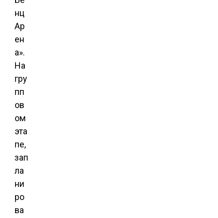
нц
Ар
ен
а».
На
гру
пп
ов
ом
эта
пе,
зап
ла
ни
ро
ва