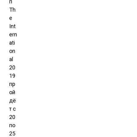
п
Th
e
Int
ern
ati
on
al
20
19
пр
ой
дё
т с
20
по
25