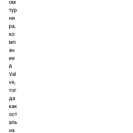
ом
тур
ни
ра,
ко
мп
ан
ие
й
Val
ve,
тог
да
как
ост
аль
на