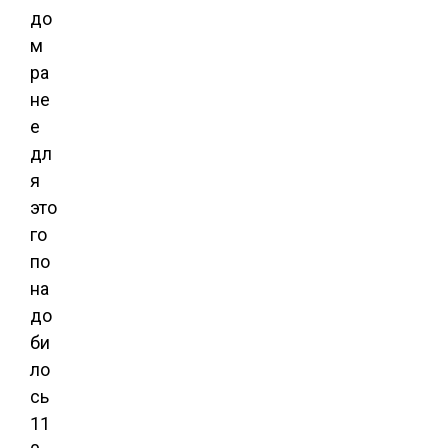
до
м
ра
не
е
дл
я
это
го
по
на
до
би
ло
сь
11