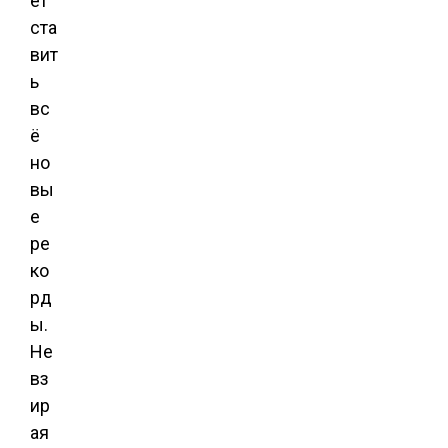
ет
ста
вит
ь
вс
ё
но
вы
е
ре
ко
рд
ы.
Не
вз
ир
ая