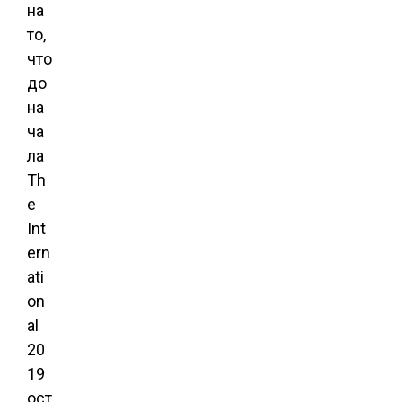
на
то,
что
до
на
ча
ла
Th
e
Int
ern
ati
on
al
20
19
ост