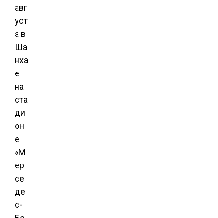
авг
уст
а в
Ша
нха
е
на
ста
ди
он
е
«М
ер
се
де
с-
Бе