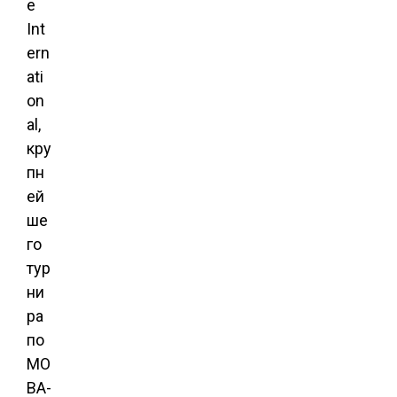
e
Int
ern
ati
on
al,
кру
пн
ей
ше
го
тур
ни
ра
по
MO
BA-