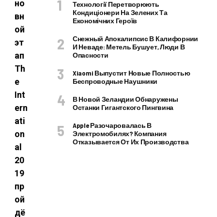
но
Технології Перетворюють
Кондиціонери На Зелених Та
вн
Економічних Героїв
ой
Снежный Апокалипсис В Калифорнии
эт
И Неваде: Метель Бушует, Люди В
ап
Опасности
Th
Xiaomi Выпустит Новые Полностью
e
Беспроводные Наушники
Int
В Новой Зеландии Обнаружены
ern
Останки Гигантского Пингвина
ati
Apple Разочаровалась В
on
Электромобилях? Компания
Отказывается От Их Производства
al
20
19
пр
ой
дё