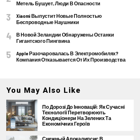
Метель Бушует, Люди В Опасности
Xiaomi Выпустит Новые Полностью
Беспроводные Наушники
В Новой Зеландии Обнаружены Останки
Гигантского Пингвина
Apple Разочаровалась В Электромобилях?
Компания Отказывается От Их Производства
You May Also Like
По Дорозі До Інновацій: Як Сучасні
Технології Перетворюють
Кондиціонери На Зелених Та
Економічних Героїв
Снежный Апокалипсис В