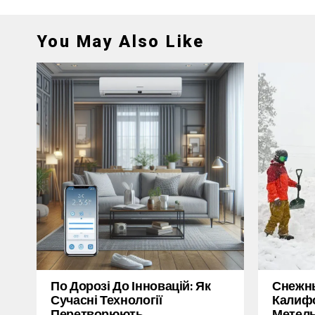
You May Also Like
По Дорозі До Інновацій: Як
Снежн
Сучасні Технології
Калифо
Перетворюють
Метель