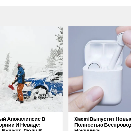
ый Апокалипсис В
Xiaomi Выпустит Новы
рнии И Неваде:
Полностью Беспрово
 Бушует, Люди В
Наушники