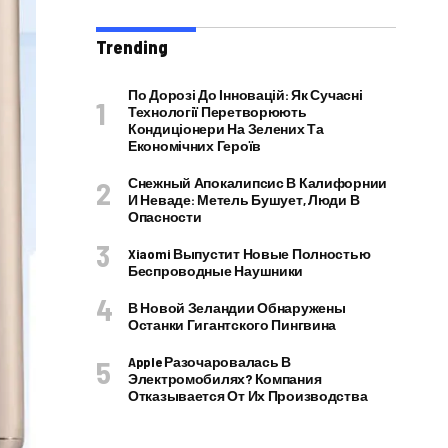
Trending
По Дорозі До Інновацій: Як Сучасні
Технології Перетворюють
Кондиціонери На Зелених Та
Економічних Героїв
Снежный Апокалипсис В Калифорнии
И Неваде: Метель Бушует, Люди В
Опасности
Xiaomi Выпустит Новые Полностью
Беспроводные Наушники
В Новой Зеландии Обнаружены
Останки Гигантского Пингвина
Apple Разочаровалась В
Электромобилях? Компания
Отказывается От Их Производства