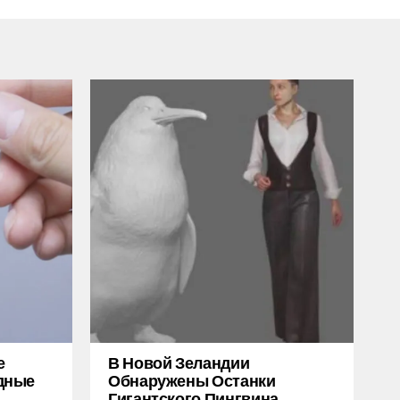
е
В Новой Зеландии
дные
Обнаружены Останки
Гигантского Пингвина