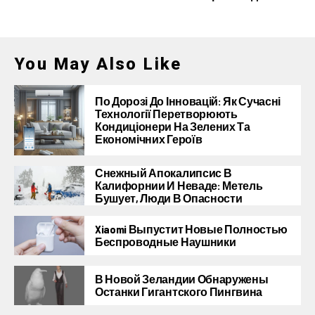
You May Also Like
По Дорозі До Інновацій: Як Сучасні
Технології Перетворюють
Кондиціонери На Зелених Та
Економічних Героїв
Снежный Апокалипсис В
Калифорнии И Неваде: Метель
Бушует, Люди В Опасности
Xiaomi Выпустит Новые Полностью
Беспроводные Наушники
В Новой Зеландии Обнаружены
Останки Гигантского Пингвина