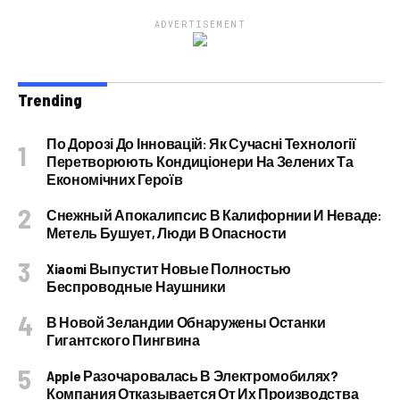
ADVERTISEMENT
Trending
По Дорозі До Інновацій: Як Сучасні Технології
Перетворюють Кондиціонери На Зелених Та
Економічних Героїв
Снежный Апокалипсис В Калифорнии И Неваде:
Метель Бушует, Люди В Опасности
Xiaomi Выпустит Новые Полностью
Беспроводные Наушники
В Новой Зеландии Обнаружены Останки
Гигантского Пингвина
Apple Разочаровалась В Электромобилях?
Компания Отказывается От Их Производства