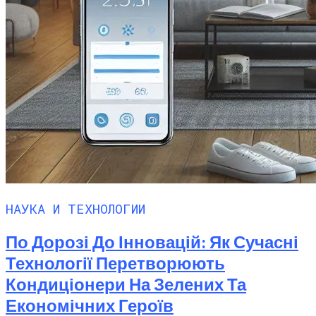
НАУКА И ТЕХНОЛОГИИ
По Дорозі До Інновацій: Як Сучасні
Технології Перетворюють
Кондиціонери На Зелених Та
Економічних Героїв