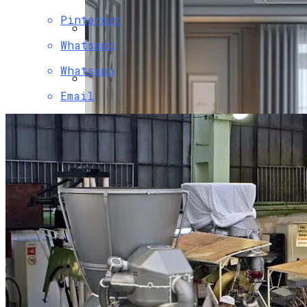
Христова
Pinterest
Whatsapp
Как Изучать Библию
Whatsapp
Email
Мир Зазеркалья
Ученые Назвали Новую Угрозу
Человечеству, Вызванную
Глобальным Потеплением