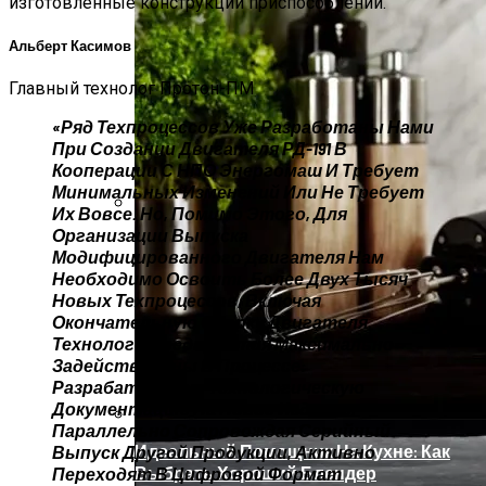
изготовленные конструкции приспособлений.
Альберт Касимов
Главный технолог Протон-ПМ
«Ряд Техпроцессов Уже Разработаны Нами
При Создании Двигателя РД-191 В
Кооперации С НПО Энергомаш И Требует
Минимальных Изменений Или Не Требует
Их Вовсе. Но, Помимо Этого, Для
Организации Выпуска
В Нидерландах Придумали Способ
Модифицированного Двигателя Нам
Очистить Реки От Пластика
Необходимо Освоить Более Двух Тысяч
Новых Техпроцессов, Включая
Окончательную Сборку Двигателя.
Технологи Предприятия Максимально
Задействованы В Процессе:
Разрабатывают Технологическую
Документацию На Новое Изделие,
Параллельно Сопровождая Серийный
Идеальный Помощник На Кухне: Как
Выпуск Другой Продукции, Активно
Выбрать Хороший Блендер
Переходят В Цифровой Формат