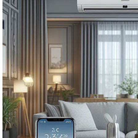
Новые Лидеры Бенчмарка
Смартфонов AnTuTu — Супермощные
Смартфоны На Базе Snapdragon 888