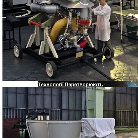
По Дорозі До Інновацій: Як Сучасні
Технології Перетворюють
Кондиціонери На Зелених Та
Економічних Героїв
Телескоп «Хаббл» Показал Необычную
Галактику