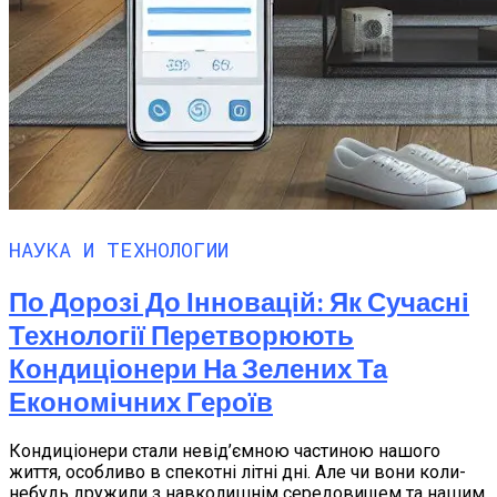
НАУКА И ТЕХНОЛОГИИ
По Дорозі До Інновацій: Як Сучасні
Технології Перетворюють
Кондиціонери На Зелених Та
Економічних Героїв
Кондиціонери стали невід’ємною частиною нашого
життя, особливо в спекотні літні дні. Але чи вони коли-
небудь дружили з навколишнім середовищем та нашим