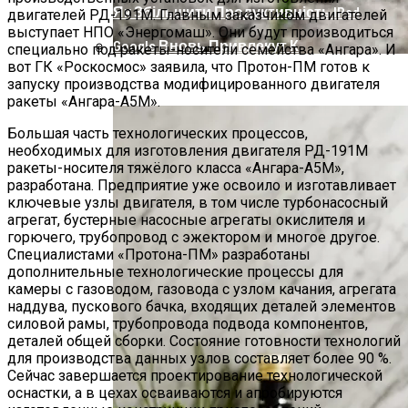
Як Збільшити Продуктивність IPad
двигателей РД-191М. Главным заказчиком двигателей
выступает НПО «Энергомаш». Они будут производиться
Google Вновь Привлекут К
специально под ракеты-носители семейства «Ангара». И
Ответственности За Повторное
вот ГК «Роскосмос» заявила, что Протон-ПМ готов к
Ученые Назвали Новую Смертельную
Неудаление Запрещённых Материалов
запуску производства модифицированного двигателя
Угрозу Для Человечества
ракеты «Ангара-А5М».
Большая часть технологических процессов,
необходимых для изготовления двигателя РД-191М
ракеты-носителя тяжёлого класса «Ангара-А5М»,
разработана. Предприятие уже освоило и изготавливает
ключевые узлы двигателя, в том числе турбонасосный
агрегат, бустерные насосные агрегаты окислителя и
горючего, трубопровод с эжектором и многое другое.
Специалистами «Протона-ПМ» разработаны
дополнительные технологические процессы для
камеры с газоводом, газовода с узлом качания, агрегата
наддува, пускового бачка, входящих деталей элементов
силовой рамы, трубопровода подвода компонентов,
деталей общей сборки. Состояние готовности технологий
для производства данных узлов составляет более 90 %.
Сейчас завершается проектирование технологической
оснастки, а в цехах осваиваются и апробируются