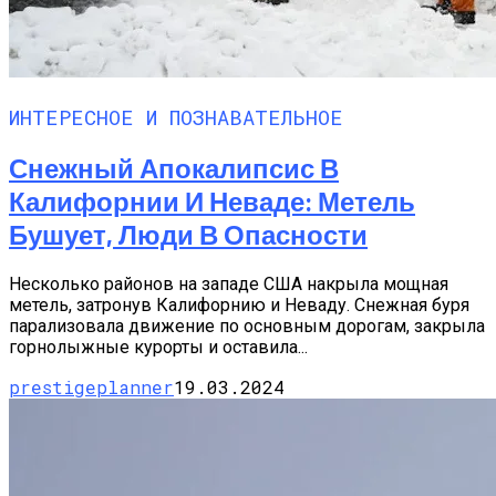
ИНТЕРЕСНОЕ И ПОЗНАВАТЕЛЬНОЕ
Снежный Апокалипсис В
Калифорнии И Неваде: Метель
Бушует, Люди В Опасности
Несколько районов на западе США накрыла мощная
метель, затронув Калифорнию и Неваду. Снежная буря
парализовала движение по основным дорогам, закрыла
горнолыжные курорты и оставила...
prestigeplanner
19.03.2024