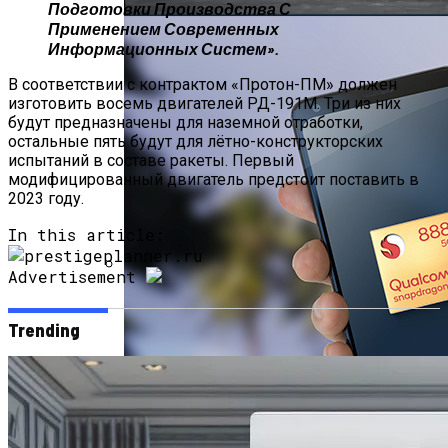
Подготовки Производства С
Применением Современных
Информационных Систем».
В соответствии с контрактом «Протон-ПМ» должен
изготовить восемь двигателей РД-191М. Три из них
будут предназначены для наземной отработки,
остальные пять будут для лётно-конструкторских
испытаний в составе ракеты. Первый
модифицированный двигатель предстоит поставить в
2023 году.
In this article:
Advertisement
Китай Готовит Путешествие К Луне
Trending