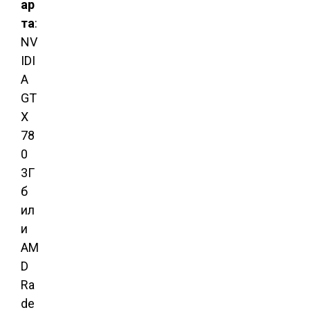
ар
та
:
NV
IDI
A
GT
X
78
0
3Г
б
ил
и
AM
D
Ra
de