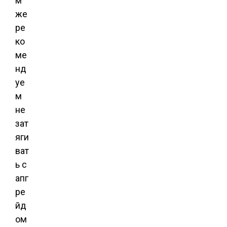
м
же
ре
ко
ме
нд
уе
м
не
зат
яги
ват
ь с
апг
ре
йд
ом