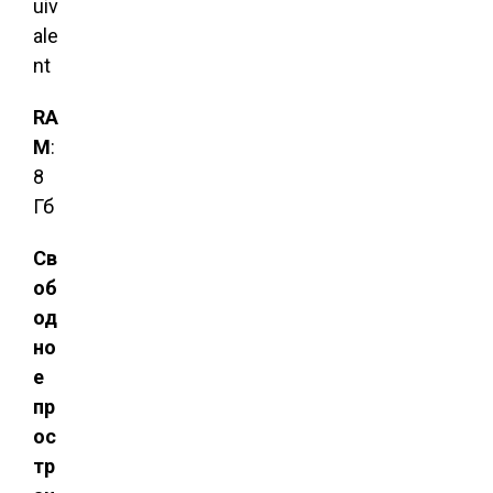
uiv
ale
nt
RA
M
:
8
Гб
Св
об
од
но
е
пр
ос
тр