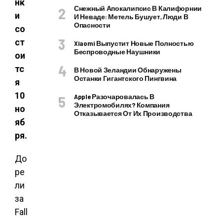
нк
Снежный Апокалипсис В Калифорнии
и
И Неваде: Метель Бушует, Люди В
Опасности
со
ст
Xiaomi Выпустит Новые Полностью
Беспроводные Наушники
ои
тс
В Новой Зеландии Обнаружены
Останки Гигантского Пингвина
я
10
Apple Разочаровалась В
Электромобилях? Компания
но
Отказывается От Их Производства
яб
ря.
До
ре
ли
за
Fall