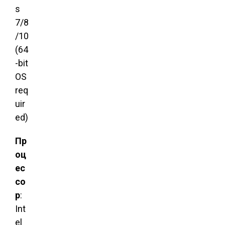
s
7/8
/10
(64
-bit
OS
req
uir
ed)
Пр
оц
ес
со
р
:
Int
el