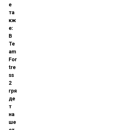
е
та
кж
е:
В
Te
am
For
tre
ss
2
гря
де
т
на
ше
ст