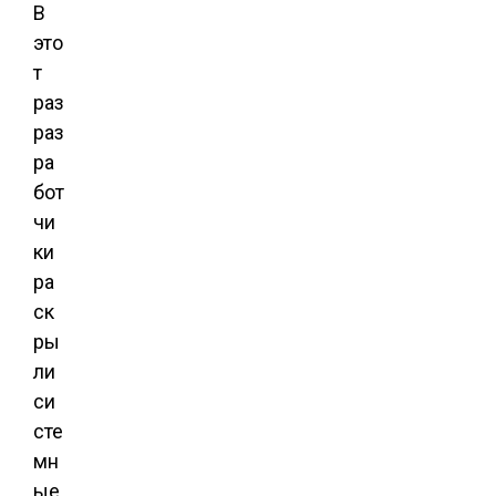
В
это
т
раз
раз
ра
бот
чи
ки
ра
ск
ры
ли
си
сте
мн
ые