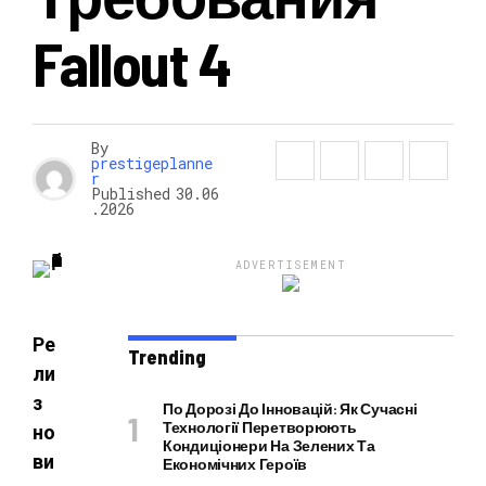
Fallout 4
НОВОСТИ
By
prestigeplanne
r
Published
30.06
.2026
ADVERTISEMENT
Ре
Trending
ли
з
По Дорозі До Інновацій: Як Сучасні
Технології Перетворюють
но
Кондиціонери На Зелених Та
ви
Економічних Героїв