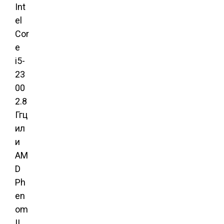
Int
el
Cor
e
i5-
23
00
2.8
Ггц
ил
и
AM
D
Ph
en
om
II