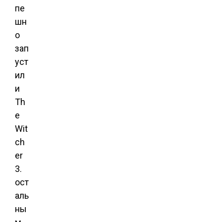
пе
шн
о
зап
уст
ил
и
Th
e
Wit
ch
er
3.
ост
аль
ны