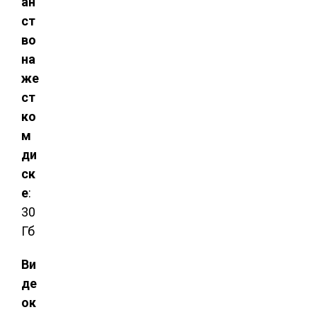
ан
ст
во
на
же
ст
ко
м
ди
ск
е
:
30
Гб
Ви
де
ок