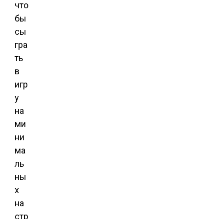
что
бы
сы
гра
ть
в
игр
у
на
ми
ни
ма
ль
ны
х
на
стр