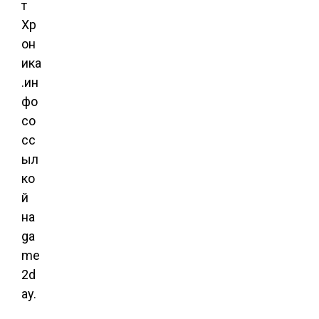
т
Хр
он
ика
.ин
фо
со
сс
ыл
ко
й
на
ga
me
2d
ay.