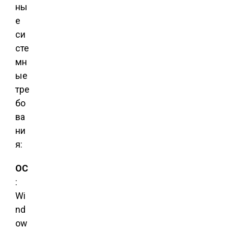
ны
е
си
сте
мн
ые
тре
бо
ва
ни
я:
ОС
:
Wi
nd
ow