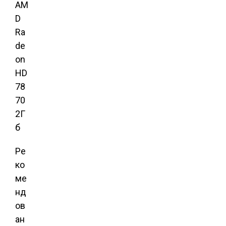
AM
D
Ra
de
on
HD
78
70
2Г
б
Ре
ко
ме
нд
ов
ан