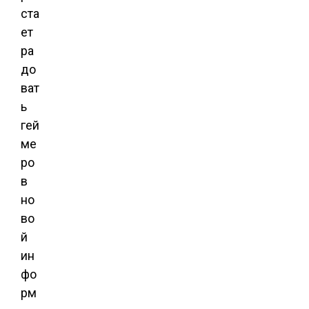
ста
ет
ра
до
ват
ь
гей
ме
ро
в
но
во
й
ин
фо
рм