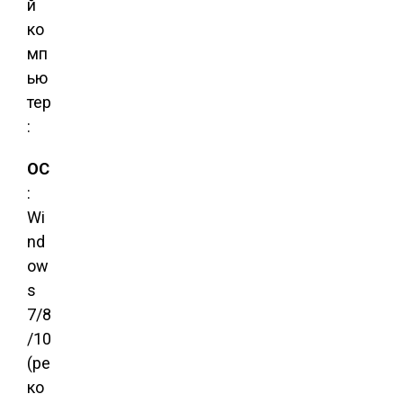
й
ко
мп
ью
тер
:
ОС
:
Wi
nd
ow
s
7/8
/10
(ре
ко