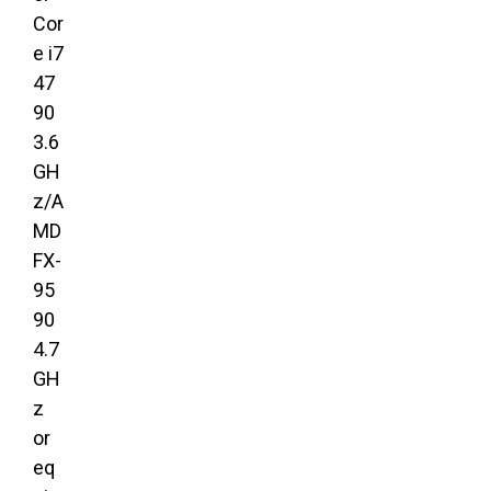
Cor
e i7
47
90
3.6
GH
z/A
MD
FX-
95
90
4.7
GH
z
or
eq