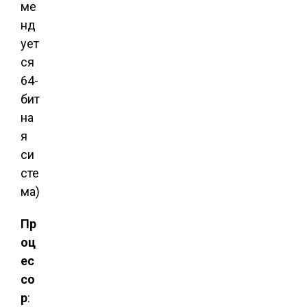
ме
нд
ует
ся
64-
бит
на
я
си
сте
ма)
Пр
оц
ес
со
р
: