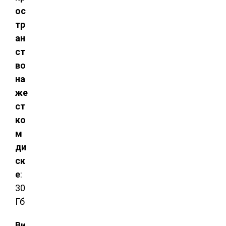
ос
тр
ан
ст
во
на
же
ст
ко
м
ди
ск
е
:
30
Гб
Ви