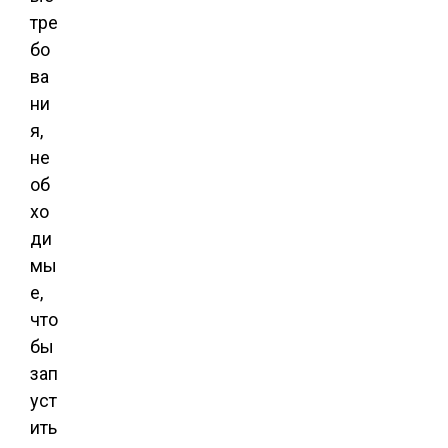
тре
бо
ва
ни
я,
не
об
хо
ди
мы
е,
что
бы
зап
уст
ить