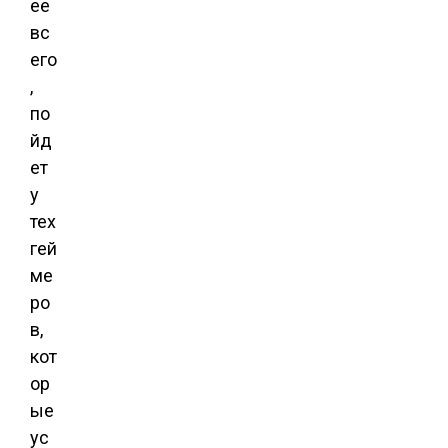
ее
вс
его
,
по
йд
ет
у
тех
гей
ме
ро
в,
кот
ор
ые
ус