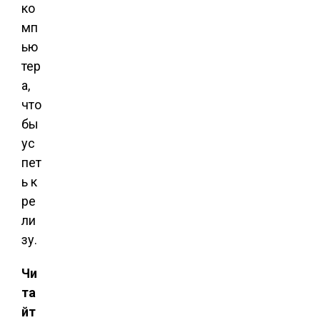
ко
мп
ью
тер
а,
что
бы
ус
пет
ь к
ре
ли
зу.
Чи
та
йт