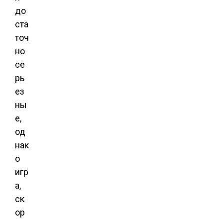
до
ста
точ
но
се
рь
ез
ны
е,
од
нак
о
игр
а,
ск
ор