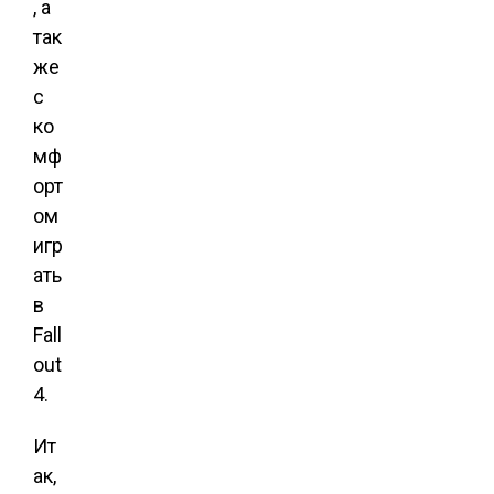
, а
так
же
с
ко
мф
орт
ом
игр
ать
в
Fall
out
4.
Ит
ак,