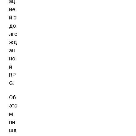
ац
ие
й о
до
лго
жд
ан
но
й
RP
G.
Об
это
м
пи
ше