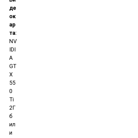
де
ок
ар
та
:
NV
IDI
A
GT
X
55
0
Ti
2Г
б
ил
и