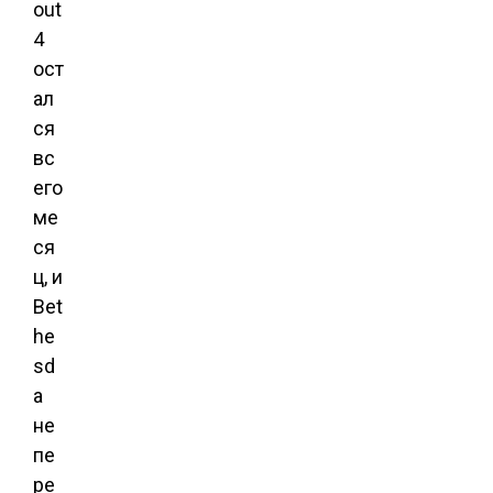
out
4
ост
ал
ся
вс
его
ме
ся
ц, и
Bet
he
sd
a
не
пе
ре