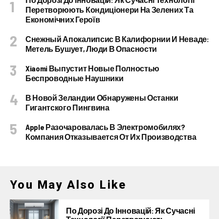
Перетворюють Кондиціонери На Зелених Та
Економічних Героїв
Снежный Апокалипсис В Калифорнии И Неваде:
Метель Бушует, Люди В Опасности
Xiaomi Выпустит Новые Полностью
Беспроводные Наушники
В Новой Зеландии Обнаружены Останки
Гигантского Пингвина
Apple Разочаровалась В Электромобилях?
Компания Отказывается От Их Производства
You May Also Like
По Дорозі До Інновацій: Як Сучасні