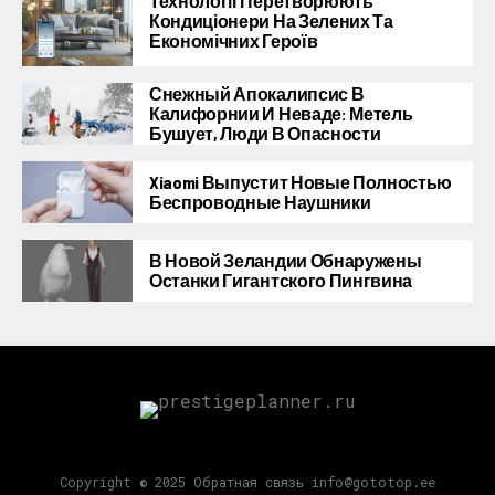
Технології Перетворюють
Кондиціонери На Зелених Та
Економічних Героїв
Снежный Апокалипсис В
Калифорнии И Неваде: Метель
Бушует, Люди В Опасности
Xiaomi Выпустит Новые Полностью
Беспроводные Наушники
В Новой Зеландии Обнаружены
Останки Гигантского Пингвина
Copyright © 2025 Обратная связь info@gototop.ee