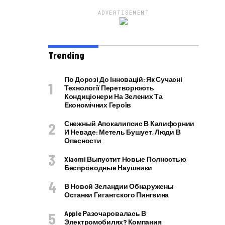
ADVERTISEMENT
Trending
По Дорозі До Інновацій: Як Сучасні
Технології Перетворюють
Кондиціонери На Зелених Та
Економічних Героїв
Снежный Апокалипсис В Калифорнии
И Неваде: Метель Бушует, Люди В
Опасности
Xiaomi Выпустит Новые Полностью
Беспроводные Наушники
В Новой Зеландии Обнаружены
Останки Гигантского Пингвина
Apple Разочаровалась В
Электромобилях? Компания