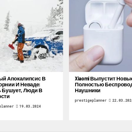
ый Апокалипсис В
Xiaomi Выпустит Новы
рнии И Неваде:
Полностью Беспрово
 Бушует, Люди В
Наушники
ости
prestigeplanner
22.03.202
planner
19.03.2024