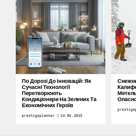
По Дорозі До Інновацій: Як
Снежн
Сучасні Технології
Калифо
Перетворюють
Метель
Кондиціонери На Зелених Та
Опасн
Економічних Героїв
prestige
prestigeplanner
24.06.2025