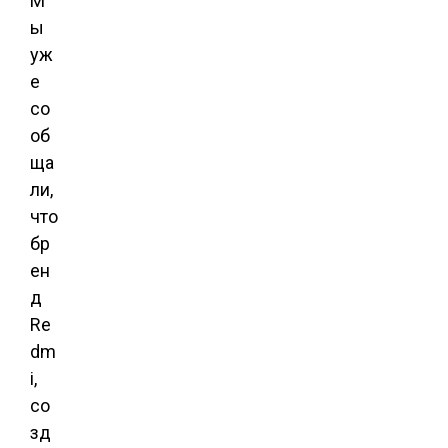
М
ы
уж
е
со
об
ща
ли,
что
бр
ен
д
Re
dm
i,
со
зд