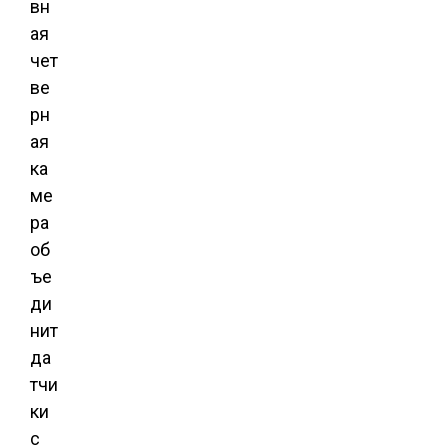
вн
ая
чет
ве
рн
ая
ка
ме
ра
об
ъе
ди
нит
да
тчи
ки
с