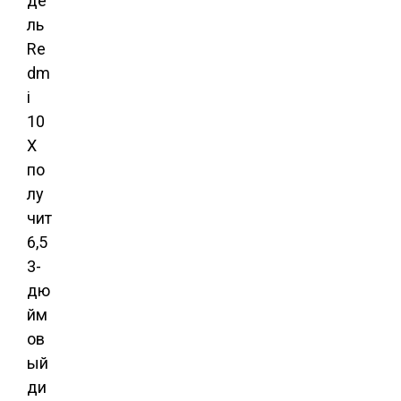
де
ль
Re
dm
i
10
X
по
лу
чит
6,5
3-
дю
йм
ов
ый
ди