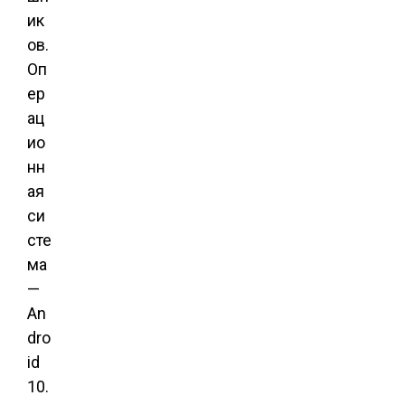
ик
ов.
Оп
ер
ац
ио
нн
ая
си
сте
ма
—
An
dro
id
10.