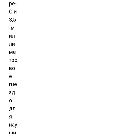
pe-
C и
3,5
-м
ил
ли
ме
тро
во
е
гне
зд
о
дл
я
нау
шн