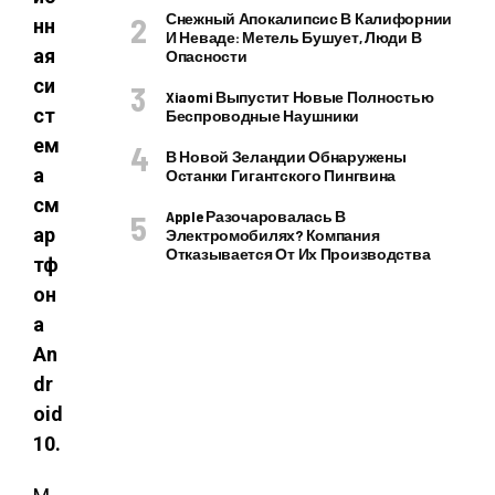
Снежный Апокалипсис В Калифорнии
нн
И Неваде: Метель Бушует, Люди В
ая
Опасности
си
Xiaomi Выпустит Новые Полностью
ст
Беспроводные Наушники
ем
В Новой Зеландии Обнаружены
а
Останки Гигантского Пингвина
см
Apple Разочаровалась В
ар
Электромобилях? Компания
Отказывается От Их Производства
тф
он
а
An
dr
oid
10.