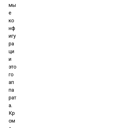
мы
е
ко
нф
игу
ра
ци
и
это
го
ап
па
рат
а.
Кр
ом