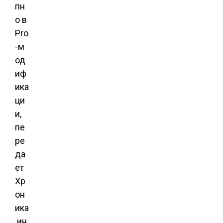
пн
о в
Pro
-м
од
иф
ика
ци
и,
пе
ре
да
ет
Хр
он
ика
.ин