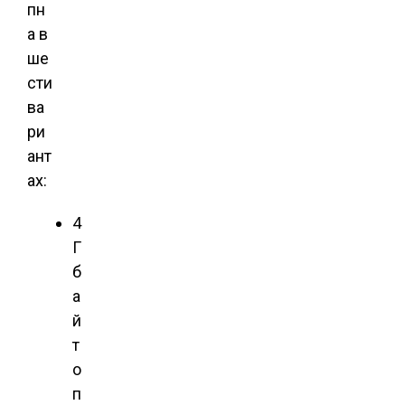
пн
а в
ше
сти
ва
ри
ант
ах:
4
Г
б
а
й
т
о
п