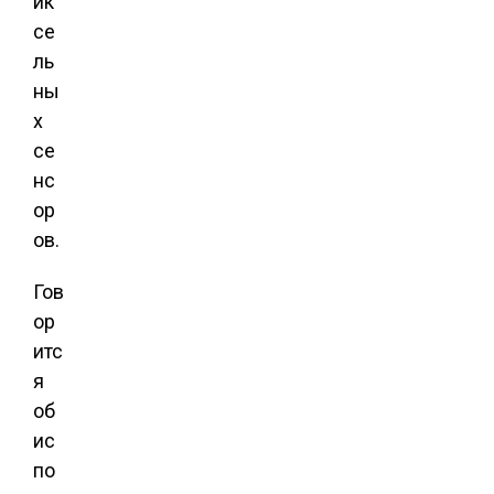
ик
се
ль
ны
х
се
нс
ор
ов.
Гов
ор
итс
я
об
ис
по