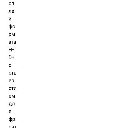
сп
ле
й
фо
рм
ата
FH
D+
с
отв
ер
сти
ем
дл
я
фр
онт