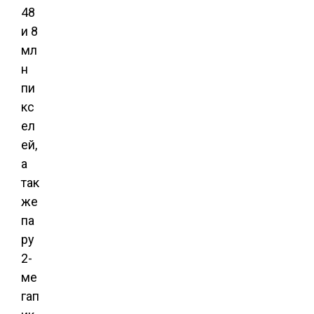
48
и 8
мл
н
пи
кс
ел
ей,
а
так
же
па
ру
2-
ме
гап