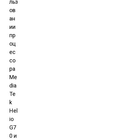
льз
ов
ан
ии
пр
оц
ес
со
ра
Me
dia
Te
k
Hel
io
G7
0 и