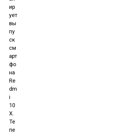
ир
ует
вы
пу
ск
см
арт
фо
на
Re
dm
i
10
X.
Те
пе