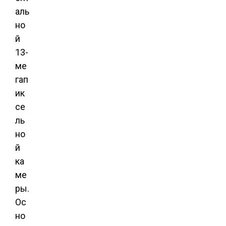
аль
но
й
13-
ме
гап
ик
се
ль
но
й
ка
ме
ры.
Ос
но