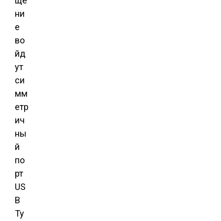
ще
ни
е
во
йд
ут
си
мм
етр
ич
ны
й
по
рт
US
B
Ty