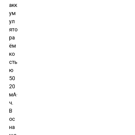
акк
ум
ул
ято
ра
ём
ко
сть
ю
50
20
мА·
ч.
В
ос
на