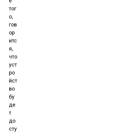
е
тог
о,
гов
ор
итс
я,
что
уст
ро
йст
во
бу
де
т
до
сту