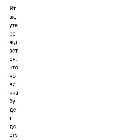
Ит
ак,
утв
ер
жд
ает
ся,
что
но
ви
нка
бу
де
т
до
сту