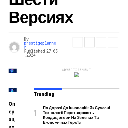
Версиях
НОВОСТИ
By
prestigeplanne
r
Published
27.05
.2024
ADVERTISEMENT
Trending
Оп
По Дорозі До Інновацій: Як Сучасні
ер
Технології Перетворюють
Кондиціонери На Зелених Та
ац
Економічних Героїв
ио