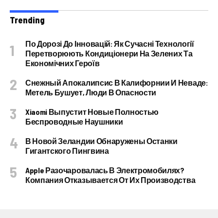
Trending
По Дорозі До Інновацій: Як Сучасні Технології
Перетворюють Кондиціонери На Зелених Та
Економічних Героїв
Снежный Апокалипсис В Калифорнии И Неваде:
Метель Бушует, Люди В Опасности
Xiaomi Выпустит Новые Полностью
Беспроводные Наушники
В Новой Зеландии Обнаружены Останки
Гигантского Пингвина
Apple Разочаровалась В Электромобилях?
Компания Отказывается От Их Производства