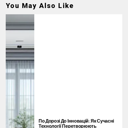
You May Also Like
По Дорозі До Інновацій: Як Сучасні
Технології Перетворюють