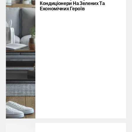
Кондиціонери На Зелених Та
Економічних Героїв