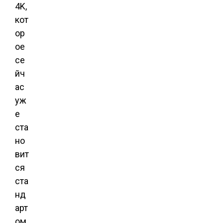
4K,
кот
ор
ое
се
йч
ас
уж
е
ста
но
вит
ся
ста
нд
арт
ом