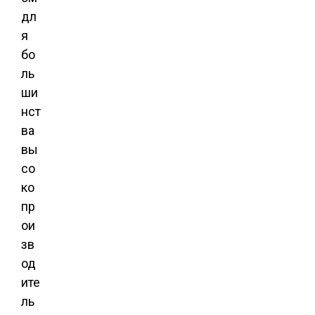
дл
я
бо
ль
ши
нст
ва
вы
со
ко
пр
ои
зв
од
ите
ль