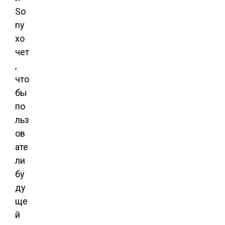
So
ny
хо
чет
,
что
бы
по
льз
ов
ате
ли
бу
ду
ще
й