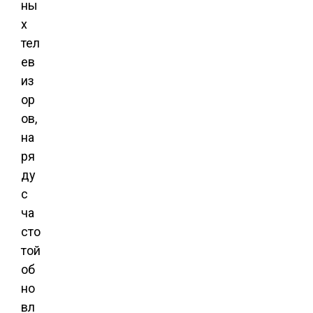
ны
х
тел
ев
из
ор
ов,
на
ря
ду
с
ча
сто
той
об
но
вл