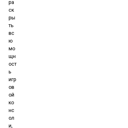
ра
ск
ры
ть
вс
ю
мо
щн
ост
ь
игр
ов
ой
ко
нс
ол
и,