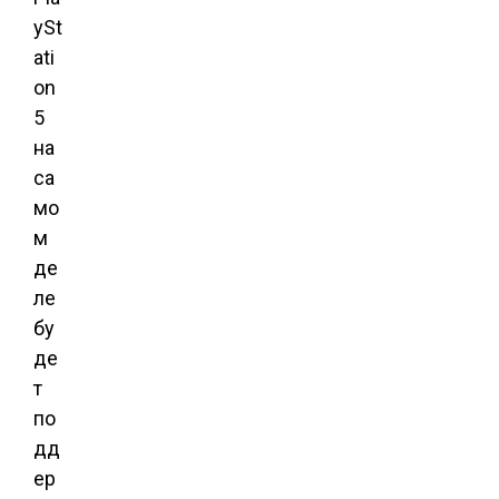
ySt
ati
on
5
на
са
мо
м
де
ле
бу
де
т
по
дд
ер