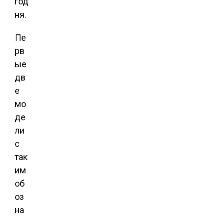
год
ня.
Пе
рв
ые
дв
е
мо
де
ли
с
так
им
об
оз
на