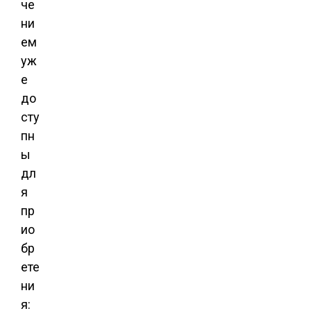
че
ни
ем
уж
е
до
сту
пн
ы
дл
я
пр
ио
бр
ете
ни
я: