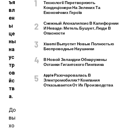
ъя
Технології Перетворюють
Кондиціонери На Зелених Та
вл
Економічних Героїв
ен
Снежный Апокалипсис В Калифорнии
ы
И Неваде: Метель Бушует, Люди В
це
Опасности
ны
Xiaomi Выпустит Новые Полностью
на
Беспроводные Наушники
ус
В Новой Зеландии Обнаружены
тр
Останки Гигантского Пингвина
ов
Apple Разочаровалась В
йс
Электромобилях? Компания
Отказывается От Их Производства
тв
а.
До
вы
хо