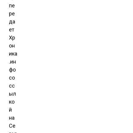
пе
ре
да
ет
Хр
он
ика
.ин
фо
со
сс
ыл
ко
й
на
Се