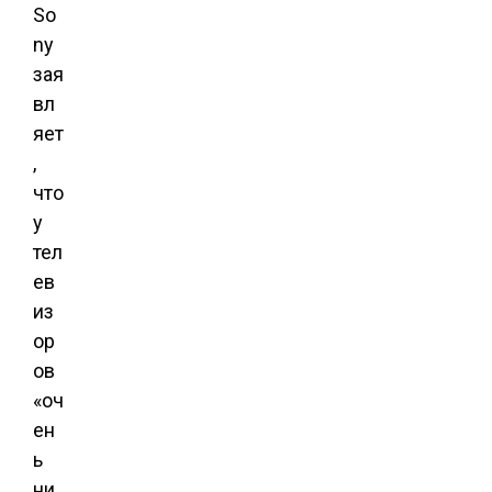
So
ny
зая
вл
яет
,
что
у
тел
ев
из
ор
ов
«оч
ен
ь
ни