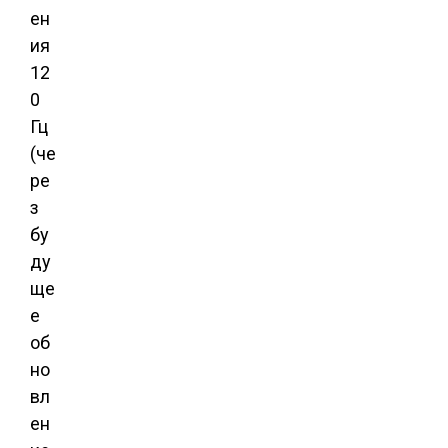
ен
ия
12
0
Гц
(че
ре
з
бу
ду
ще
е
об
но
вл
ен