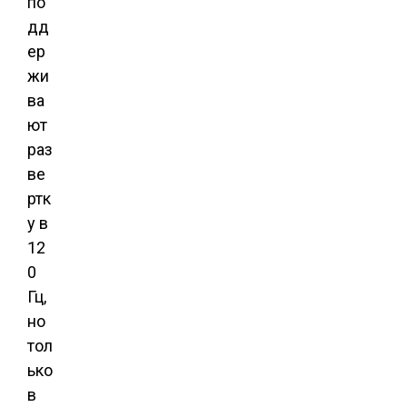
по
дд
ер
жи
ва
ют
раз
ве
ртк
у в
12
0
Гц,
но
тол
ько
в