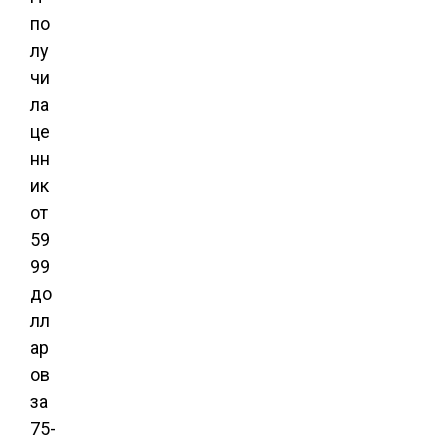
по
лу
чи
ла
це
нн
ик
от
59
99
до
лл
ар
ов
за
75-