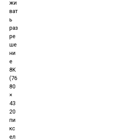
жи
ват
ь
раз
ре
ше
ни
е
8K
(76
80
×
43
20
пи
кс
ел