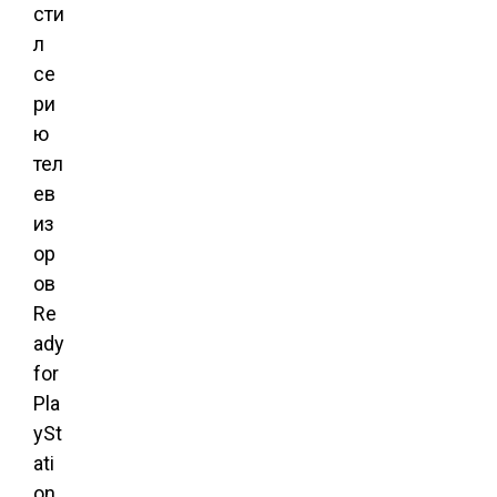
сти
л
се
ри
ю
тел
ев
из
ор
ов
Re
ady
for
Pla
ySt
ati
on