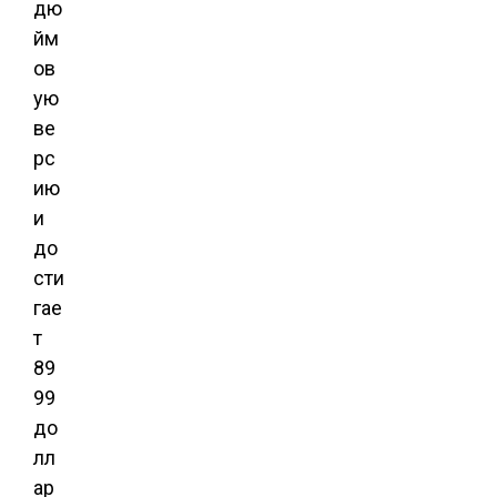
дю
йм
ов
ую
ве
рс
ию
и
до
сти
гае
т
89
99
до
лл
ар