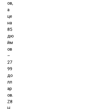
ов,
а
це
на
85
дю
йм
ов
–
27
99
до
лл
ар
ов.
Z8
H