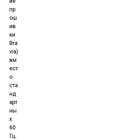
ие
пр
ош
ив
ки
Bra
via)
вм
ест
о
ста
нд
арт
ны
х
60
Гц.