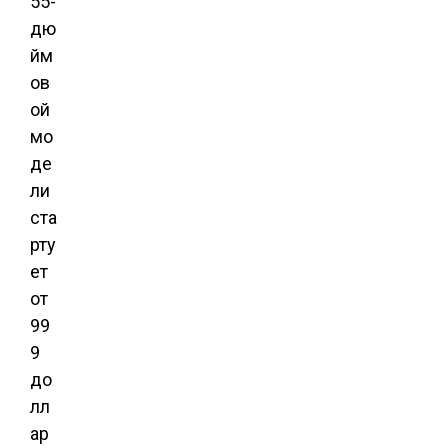
55-
дю
йм
ов
ой
мо
де
ли
ста
рту
ет
от
99
9
до
лл
ар