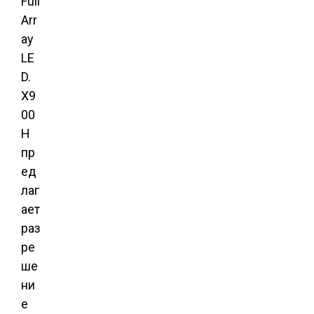
Full
Arr
ay
LE
D.
X9
00
H
пр
ед
лаг
ает
раз
ре
ше
ни
е