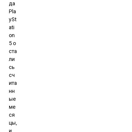
да
Pla
ySt
ati
on
5 о
ста
ли
сь
сч
ита
нн
ые
ме
ся
цы,
и