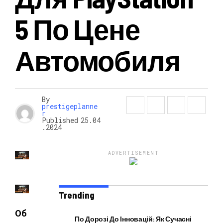
5 По Цене
НОВОСТИ
Автомобиля
By
prestigeplanne
r
Published
25.04
.2024
ADVERTISEMENT
Trending
Об
По Дорозі До Інновацій: Як Сучасні