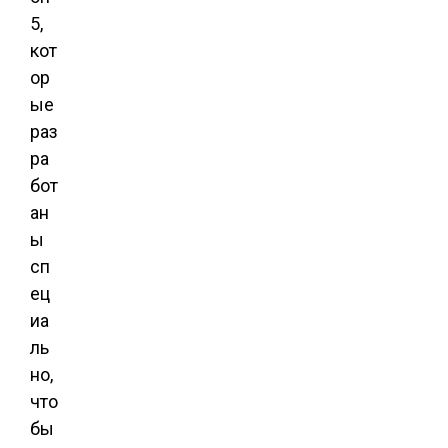
5,
кот
ор
ые
раз
ра
бот
ан
ы
сп
ец
иа
ль
но,
что
бы