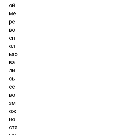
ой
ме
ре
во
сп
ол
ьзо
ва
ли
сь
ее
во
зм
ож
но
стя