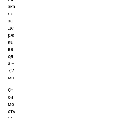
зка
я»
за
де
рж
ка
вв
од
а –
7,2
мс.
Ст
ои
мо
сть