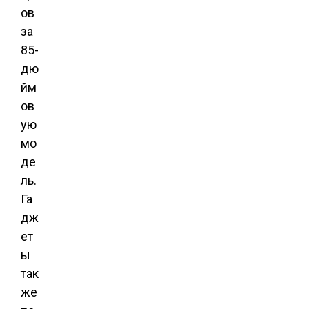
ов
за
85-
дю
йм
ов
ую
мо
де
ль.
Га
дж
ет
ы
так
же