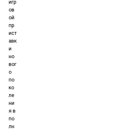
игр
ов
ой
пр
ист
авк
и
но
вог
о
по
ко
ле
ни
я в
по
лн