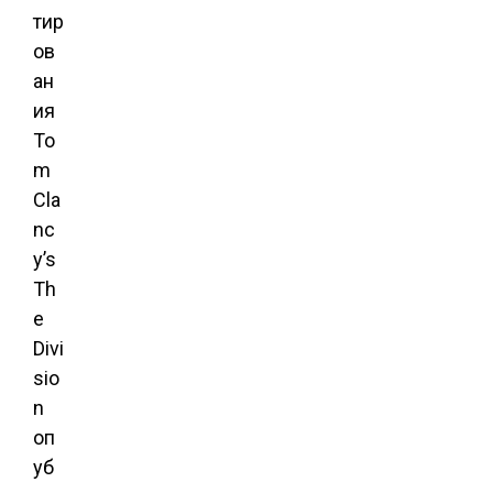
тир
ов
ан
ия
To
m
Cla
nc
y’s
Th
e
Divi
sio
n
оп
уб