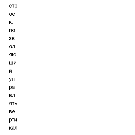
стр
ое
к,
по
зв
ол
яю
щи
й
уп
ра
вл
ять
ве
рти
кал