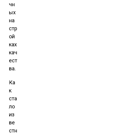
чн
ых
на
стр
ой
ках
кач
ест
ва.
Ка
к
ста
ло
из
ве
стн