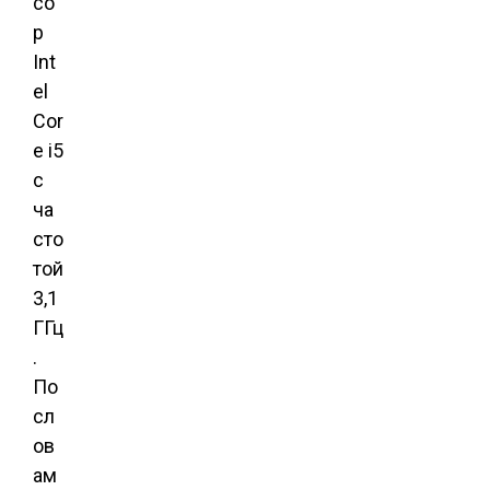
со
р
Int
el
Cor
e i5
с
ча
сто
той
3,1
ГГц
.
По
сл
ов
ам