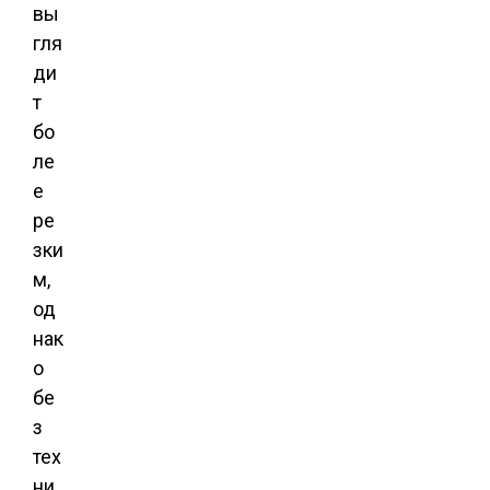
вы
гля
ди
т
бо
ле
е
ре
зки
м,
од
нак
о
бе
з
тех
ни