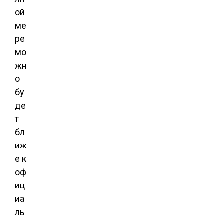
ой
ме
ре
мо
жн
о
бу
де
т
бл
иж
е к
оф
иц
иа
ль