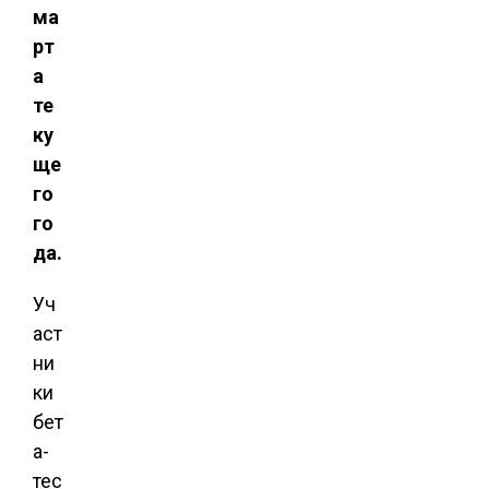
ма
рт
а
те
ку
ще
го
го
да.
Уч
аст
ни
ки
бет
а-
тес