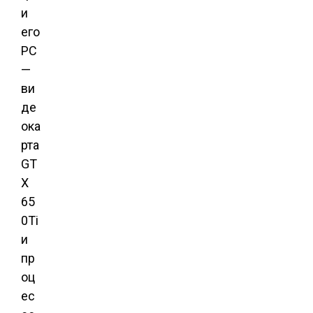
и
его
PC
—
ви
де
ока
рта
GT
X
65
0Ti
и
пр
оц
ес