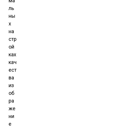
ма
ль
ны
х
на
стр
ой
ках
кач
ест
ва
из
об
ра
же
ни
е