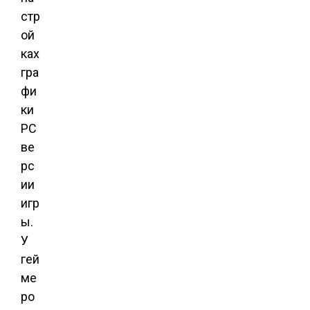
стр
ой
ках
гра
фи
ки
PC
ве
рс
ии
игр
ы.
У
гей
ме
ро