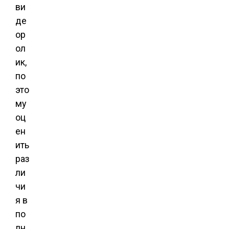
ви
де
ор
ол
ик,
по
это
му
оц
ен
ить
раз
ли
чи
я в
по
лн