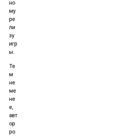
но
му
ре
ли
зу
игр
ы.
Те
м
не
ме
не
е,
авт
ор
ро