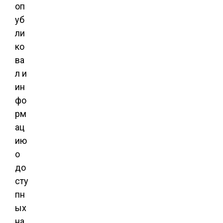
оп
уб
ли
ко
ва
л и
ин
фо
рм
ац
ию
о
до
сту
пн
ых
на