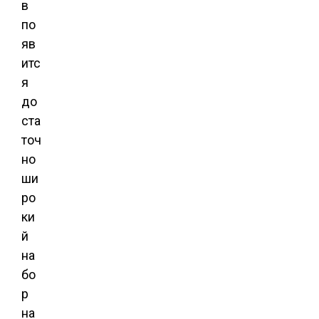
в
по
яв
итс
я
до
ста
точ
но
ши
ро
ки
й
на
бо
р
на