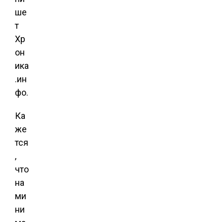
ше
т
Хр
он
ика
.ин
фо.
Ка
же
тся
,
что
на
ми
ни