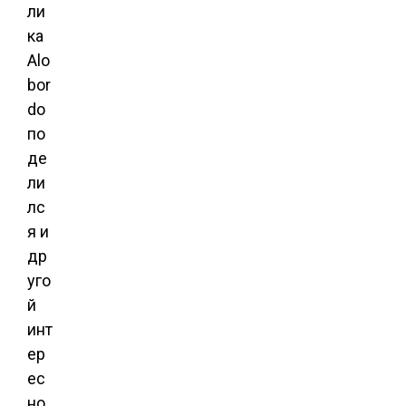
ли
ка
Alo
bor
do
по
де
ли
лс
я и
др
уго
й
инт
ер
ес
но