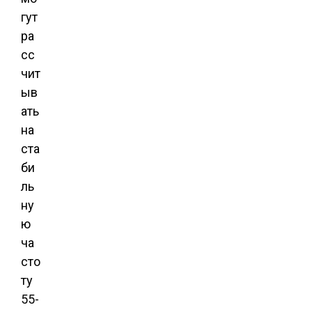
гут
ра
сс
чит
ыв
ать
на
ста
би
ль
ну
ю
ча
сто
ту
55-