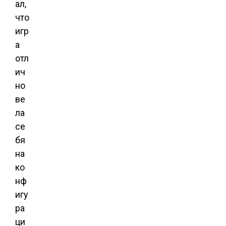
ал,
что
игр
а
отл
ич
но
ве
ла
се
бя
на
ко
нф
игу
ра
ци