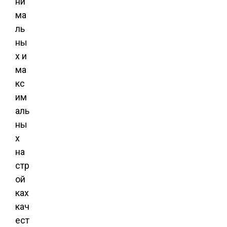
ни
ма
ль
ны
х и
ма
кс
им
аль
ны
х
на
стр
ой
ках
кач
ест