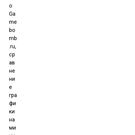
о
Ga
me
bo
mb
.ru,
ср
ав
не
ни
е
гра
фи
ки
на
ми