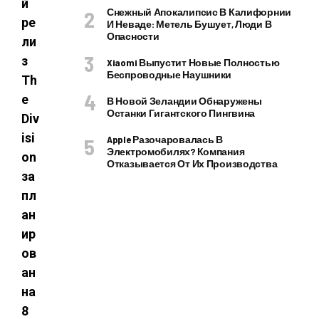
й
Снежный Апокалипсис В Калифорнии
ре
И Неваде: Метель Бушует, Люди В
Опасности
ли
з
Xiaomi Выпустит Новые Полностью
Беспроводные Наушники
Th
e
В Новой Зеландии Обнаружены
Останки Гигантского Пингвина
Div
isi
Apple Разочаровалась В
Электромобилях? Компания
on
Отказывается От Их Производства
за
пл
ан
ир
ов
ан
на
8