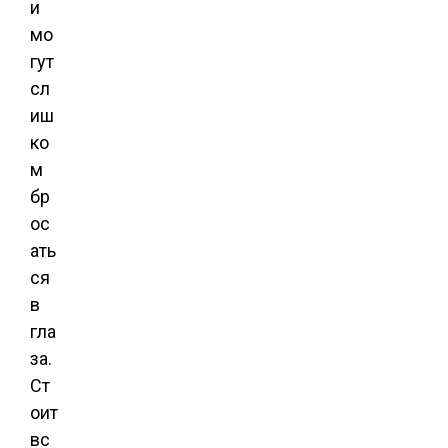
и
мо
гут
сл
иш
ко
м
бр
ос
ать
ся
в
гла
за.
Ст
оит
вс