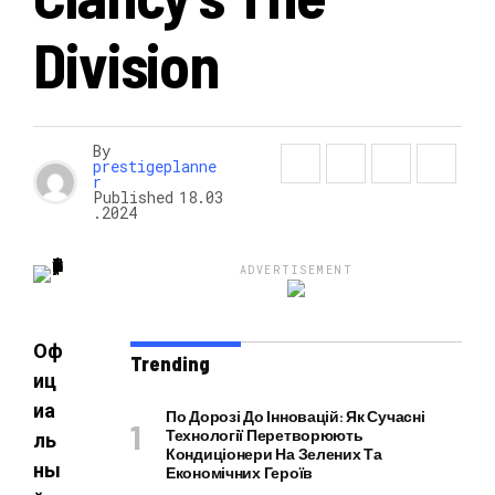
Division
НОВОСТИ
By
prestigeplanne
r
Published
18.03
.2024
ADVERTISEMENT
Оф
Trending
иц
иа
По Дорозі До Інновацій: Як Сучасні
Технології Перетворюють
ль
Кондиціонери На Зелених Та
ны
Економічних Героїв