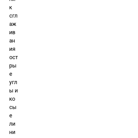
к
сгл
аж
ив
ан
ия
ост
ры
е
угл
ы и
ко
сы
е
ли
ни