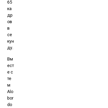
65
ка
др
ов
в
се
кун
ду.
Вм
ест
е с
те
м
Alo
bor
do