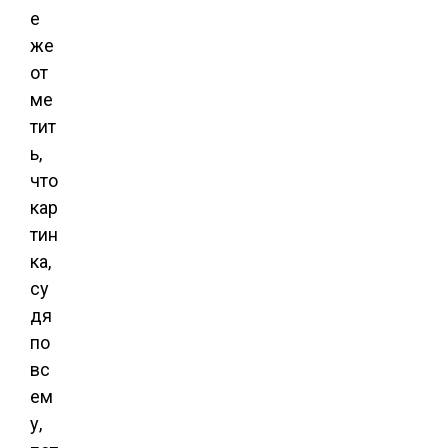
е
же
от
ме
тит
ь,
что
кар
тин
ка,
су
дя
по
вс
ем
у,