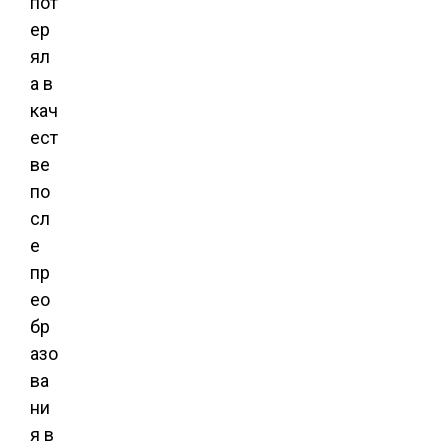
пот
ер
ял
а в
кач
ест
ве
по
сл
е
пр
ео
бр
азо
ва
ни
я в