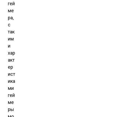
гей
ме
ра,
с
так
им
и
хар
акт
ер
ист
ика
ми
гей
ме
ры
мо