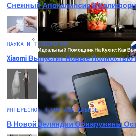
Снежный Апокалипсис В Калифорни
НАУКА И ТЕХНОЛОГИИ
Идеальный Помощник На Кухне: Как В
Xiaomi Выпустит Новые Полностью
В Нидерландах Придумали Способ Очис
ИНТЕРЕСНОЕ И ПОЗНАВАТЕЛЬНОЕ
В Новой Зеландии Обнаружены Ост