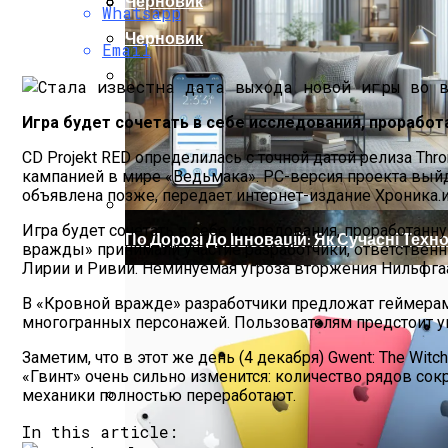
Черновик
Whatsapp
Ученые Назвали Новую Угрозу Челове
Как Изучать Библию
Черновик
Email
Мир Зазеркалья
Игра будет сочетать в себе исследования, прорабо
CD Projekt RED определилась с точной датой релиза Thro
кампанией в мире «Ведьмака». PC-версия проекта выйдет
объявлена позже, передает интернет-издание Хроника.ин
Игра будет сочетать в себе исследования, проработан
По Дорозі До Інновацій: Як Сучасні Тех
вражды» принимали участие разработчики, ответственные
Лирии и Ривии. Неминуемая угроза вторжения Нильфгаа
В «Кровной вражде» разработчики предложат геймерам
многогранных персонажей. Пользователям предстоит уп
Заметим, что в этот же день (4 декабря) Gwent: The Wi
«Гвинт» очень сильно изменится: количество рядов сок
механики полностью переработают.
Телескоп «Хаббл» Показал Необычную 
In this article: