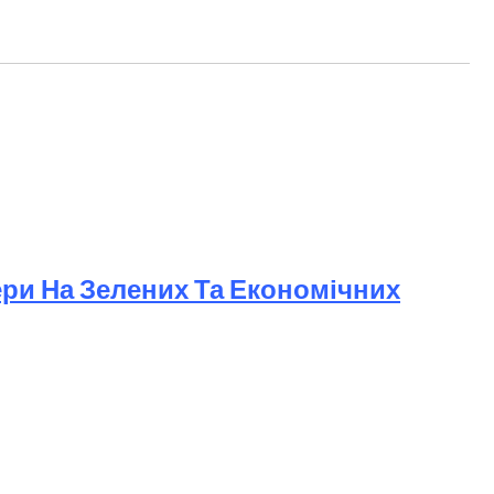
в
ери На Зелених Та Економічних