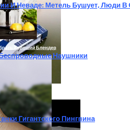
и И Неваде: Метель Бушует, Люди В
ыбрать Хороший Блендер
 Беспроводные Наушники
тить Реки От Пластика
анки Гигантского Пингвина