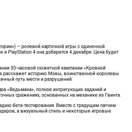
Истории») — ролевой карточной игры с одиночной
и PlayStation 4 она доберется 4 декабря. Цена будет
здании 30-часовой сюжетной кампании «Кровной
мічних Героїв
Tales расскажет историю Мэвы, воинственной королевы
ачный путь мести и разрушений.
ра «Ведьмака», полное интригующих заданий и
очных сражениях, основанных на механике из Гвинта.
стадию бета-тестирования. Вместе с грядущим патчем
лидеров, а визуальный стиль и некоторые игровые