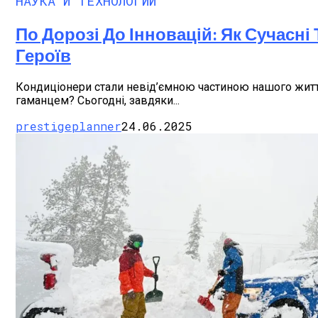
НАУКА И ТЕХНОЛОГИИ
По Дорозі До Інновацій: Як Сучасн
Героїв
Кондиціонери стали невід’ємною частиною нашого життя
гаманцем? Сьогодні, завдяки...
prestigeplanner
24.06.2025