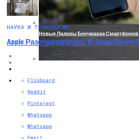
НАУКА И ТЕХНОЛОГИИ
Новые Лидеры Бенчмарка Смартфонов A
Apple Разочаровалась В Электромо
Китай Готовит Путешествие К Луне
Flipboard
Reddit
Pinterest
Whatsapp
Whatsapp
Email