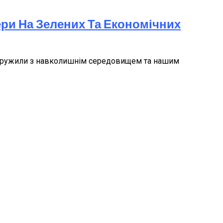
ери На Зелених Та Економічних
дь дружили з навколишнім середовищем та нашим