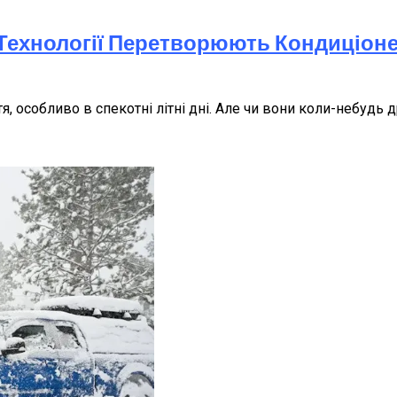
і Технології Перетворюють Кондиціон
, особливо в спекотні літні дні. Але чи вони коли-небу