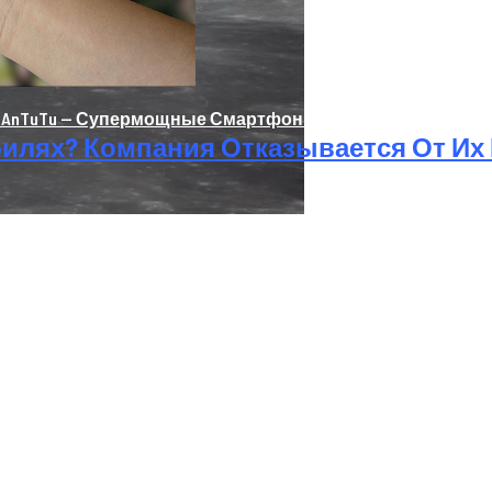
nTuTu — Супермощные Смартфоны На Базе Snapdragon 8
билях? Компания Отказывается От Их