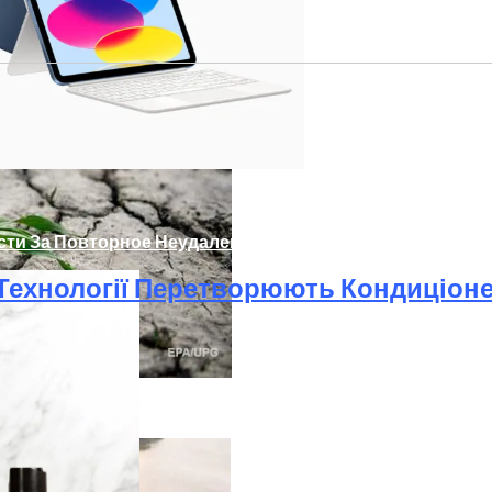
ости За Повторное Неудаление Запрещённых Материало
і Технології Перетворюють Кондиціон
розу Для Человечества