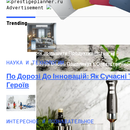
Advertisement
Trending
Як Збільшити Продуктивність IPad
НАУКА И ТЕХНОЛОГИИ
Google Вновь Привлекут К Ответственн
По Дорозі До Інновацій: Як Сучасн
Героїв
Ученые Назвали Новую Смертельную Уг
ИНТЕРЕСНОЕ И ПОЗНАВАТЕЛЬНОЕ