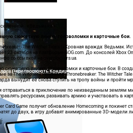
честву, Вызванную Глобальным Потеплением
танную сюжетную линию, головоломки и карточные бои.
nebreaker: The Witcher Tales («Кровная вражда: Ведьмак. 
 23 октября на платформе GOG.com. До консолей Xbox One 
фо со ссылкой на overclockers.ua.
ную сюжетную линию, головоломки и карточные бои. В со
нології Перетворюють Кондиціонери На Зелених Та Еконо
 за The Witcher 3: Wild Hunt. Thronebreaker: The Witcher 
рда вынудит ее снова ступить на тропу войны и пройти мр
 отправиться в приключение по неизведанным землям ми
равлять ресурсами, развивать армию и участвовать в карт
tcher Card Game получит обновление Homecoming и покинет 
ратят до двух, в игру добавят анимированные 3D-модели 
Галактику