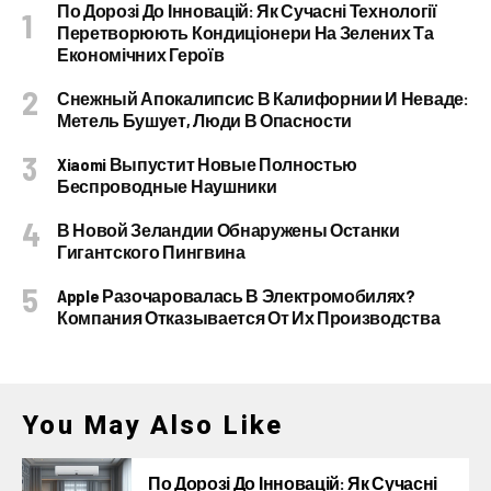
По Дорозі До Інновацій: Як Сучасні Технології
Перетворюють Кондиціонери На Зелених Та
Економічних Героїв
Снежный Апокалипсис В Калифорнии И Неваде:
Метель Бушует, Люди В Опасности
Xiaomi Выпустит Новые Полностью
Беспроводные Наушники
В Новой Зеландии Обнаружены Останки
Гигантского Пингвина
Apple Разочаровалась В Электромобилях?
Компания Отказывается От Их Производства
You May Also Like
По Дорозі До Інновацій: Як Сучасні