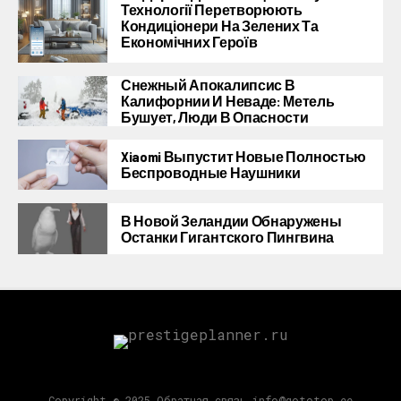
Технології Перетворюють
Кондиціонери На Зелених Та
Економічних Героїв
Снежный Апокалипсис В
Калифорнии И Неваде: Метель
Бушует, Люди В Опасности
Xiaomi Выпустит Новые Полностью
Беспроводные Наушники
В Новой Зеландии Обнаружены
Останки Гигантского Пингвина
Copyright © 2025 Обратная связь info@gototop.ee