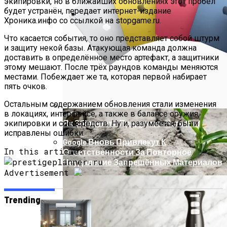
экипировки, но в ближайших обновлениях этот пробел
Телескоп «Хаббл» Показал Необычную
будет устранён, передает интернет-издание
Хроника.инфо со ссылкой на stopgame.ru.
Галактику
Что касается события, то оно представляет собой штурм
и защиту некой базы. Атакующая команда должна
доставить в определённое место артефакт, а защитники
этому мешают. После трёх раундов команды меняются
местами. Побеждает же та, которая первой набирает
пять очков.
Остальным содержанием обновления стали изменения
в локациях, интерфейсе, а также в балансе оружия,
Як Збільшити Продуктивність IPad
экипировки и спецсредств. Ну и, разумеется, были
исправлены ошибки.
Google Вновь Привлекут К
In this article:
Ответственности За Повторное
Неудаление Запрещённых Материалов
Advertisement
Trending
Ученые Назвали Новую Смертельную