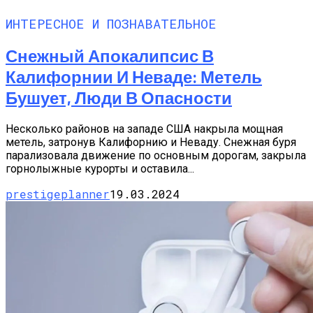
ИНТЕРЕСНОЕ И ПОЗНАВАТЕЛЬНОЕ
Снежный Апокалипсис В
Калифорнии И Неваде: Метель
Бушует, Люди В Опасности
Несколько районов на западе США накрыла мощная
метель, затронув Калифорнию и Неваду. Снежная буря
парализовала движение по основным дорогам, закрыла
горнолыжные курорты и оставила...
prestigeplanner
19.03.2024