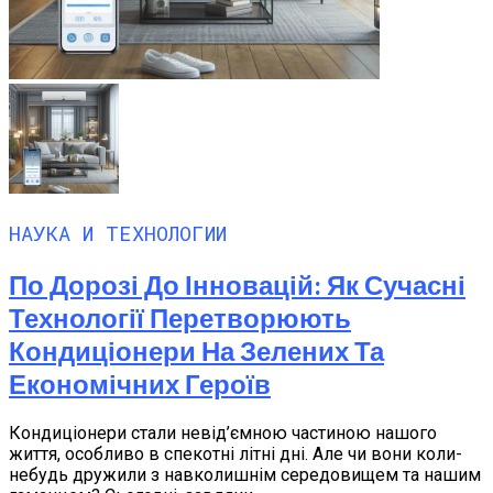
НАУКА И ТЕХНОЛОГИИ
По Дорозі До Інновацій: Як Сучасні
Технології Перетворюють
Кондиціонери На Зелених Та
Економічних Героїв
Кондиціонери стали невід’ємною частиною нашого
життя, особливо в спекотні літні дні. Але чи вони коли-
небудь дружили з навколишнім середовищем та нашим