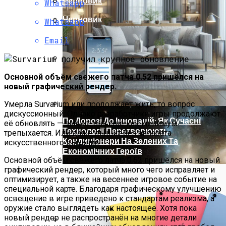
Черновик
Христова
Whatsapp
Ученые Назвали Новую Угрозу
Черновик
Whatsapp
Человечеству, Вызванную
Глобальным Потеплением
Как Изучать Библию
Email
Мир Зазеркалья
Основной объём свежего патча 0.52 пришёлся на
новый графический рендер.
Умерла Survarium или продолжает жить, то вопрос
дискуссионный. Однако разработчики игры продолжают
По Дорозі До Інновацій: Як Сучасні
её обновлять — значит, она ещё как минимум
Технології Перетворюють
трепыхается. Или даже дышит без аппарата
Кондиціонери На Зелених Та
искусственного дыхания.
Економічних Героїв
Основной объём свежего патча 0.52 пришёлся на новый
графический рендер, который много чего исправляет и
оптимизирует, а также на весеннее игровое событие на
специальной карте. Благодаря графическому улучшению
освещение в игре приведено к стандартам реализма, а
оружие стало выглядеть как настоящее. Хотя пока
новый рендер не распространён на многие детали