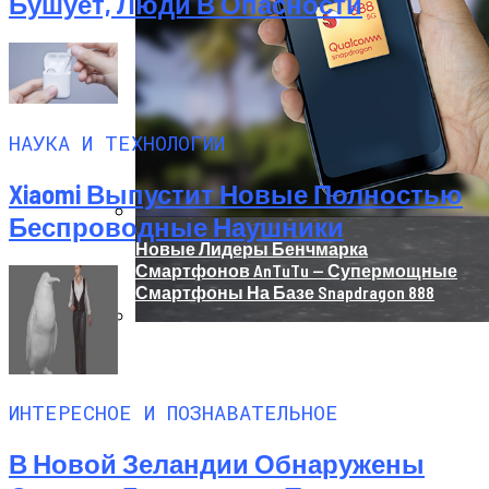
Бушует, Люди В Опасности
НАУКА И ТЕХНОЛОГИИ
Xiaomi Выпустит Новые Полностью
Беспроводные Наушники
Новые Лидеры Бенчмарка
Смартфонов AnTuTu — Супермощные
Смартфоны На Базе Snapdragon 888
Китай Готовит Путешествие К Луне
ИНТЕРЕСНОЕ И ПОЗНАВАТЕЛЬНОЕ
В Новой Зеландии Обнаружены