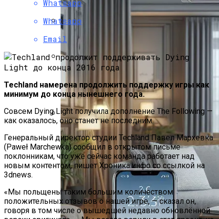
Христова
Whatsapp
Whatsapp
Как Изучать Библию
Email
Мир Зазеркалья
Techland намерена продолжить поддержку игры как
минимум до конца нынешнего года.
Совсем Dying Light получила дополнение The Following —
как оказалось, оно станет не последним.
Ученые Назвали Новую Угрозу
Генеральный директор студии Techland Павел Мархевка
Человечеству, Вызванную
(Paweł Marchewka) сообщил в открытом письме
Глобальным Потеплением
поклонникам, что уже сейчас команда работает над
новым контентом, пишет Хроника.инфо со ссылкой на
3dnews.
«Мы польщены таким большим количеством
положительных отзывов о нашей игре, — сказал он,
говоря в том числе о вышедшей недавно обновлённой