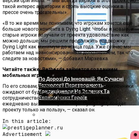
версии оригинала. — Мы всегда верили в этот проект, но
такой интерес аудитории и столь высокие оценки в
прессе очень трогательны».
«В то же время мы понимаем, что игрокам хочется ещё
больше нового контента в Dying Light. Чтобы и новые, и
старые игроки получали от проекта удовольствие как
можно дольше, мы решили продолжить поддержку
Dying Light как минимум до конца года. Уже сейчас мы
работаем над неанонсированным дополнением, так что
следите за новостями», — добавил Мархевка.
Читайте также: Bethesda займется созданием
мобильных игр
По Дорозі До Інновацій: Як Сучасні
Технології Перетворюють
По его словам, команде хочется знать, чего поклонники
Кондиціонери На Зелених Та
ожидают от будущих DLC. «Мы верим, что
Економічних Героїв
сотрудничество наших дизайнеров и игроков,
ежедневно выживающих в мире Dying Light, пойдёт
проекту только на пользу», — сказал он.
In this article:
Телескоп «Хаббл» Показал Необычную
Галактику
Advertisement