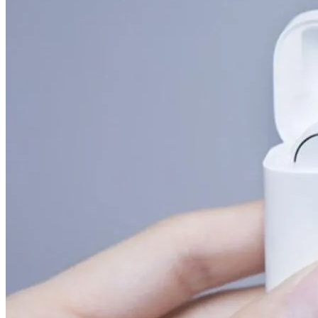
Новые Лидеры Бенчмарка
Смартфонов AnTuTu — Супермощные
Смартфоны На Базе Snapdragon 888