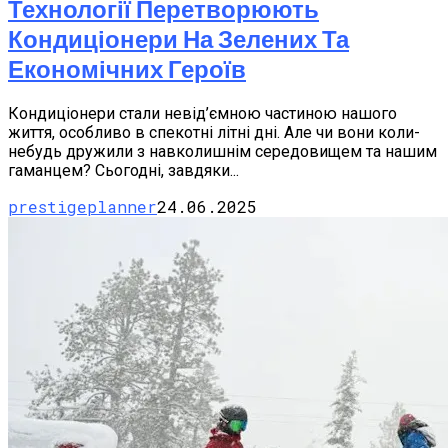
Технології Перетворюють
Кондиціонери На Зелених Та
Економічних Героїв
Кондиціонери стали невід’ємною частиною нашого
життя, особливо в спекотні літні дні. Але чи вони коли-
небудь дружили з навколишнім середовищем та нашим
гаманцем? Сьогодні, завдяки...
prestigeplanner
24.06.2025