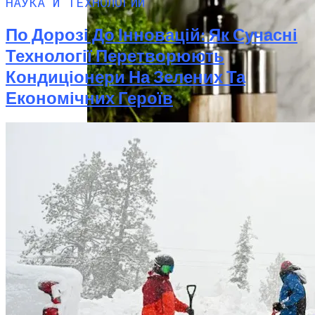
НАУКА И ТЕХНОЛОГИИ
По Дорозі До Інновацій: Як Сучасні
Технології Перетворюють
Кондиціонери На Зелених Та
Економічних Героїв
В Нидерландах Придумали Способ
Очистить Реки От Пластика
Идеальный Помощник На Кухне: Как
Выбрать Хороший Блендер