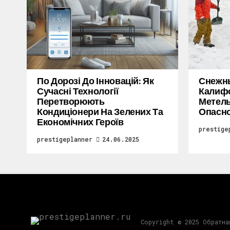
По Дорозі До Інновацій: Як
Снежн
Сучасні Технології
Калифо
Перетворюють
Метель
Кондиціонери На Зелених Та
Опасн
Економічних Героїв
prestige
prestigeplanner
24.06.2025
Copyright © 2025 Обратна