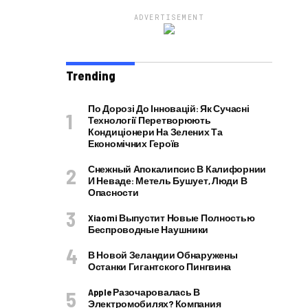
ADVERTISEMENT
Trending
По Дорозі До Інновацій: Як Сучасні
Технології Перетворюють
Кондиціонери На Зелених Та
Економічних Героїв
Снежный Апокалипсис В Калифорнии
И Неваде: Метель Бушует, Люди В
Опасности
Xiaomi Выпустит Новые Полностью
Беспроводные Наушники
В Новой Зеландии Обнаружены
Останки Гигантского Пингвина
Apple Разочаровалась В
Электромобилях? Компания