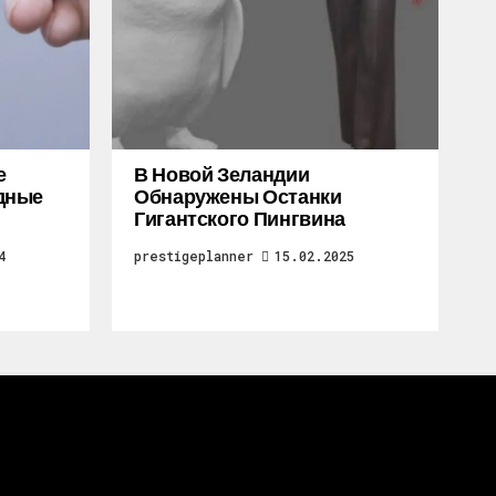
е
В Новой Зеландии
дные
Обнаружены Останки
Гигантского Пингвина
4
prestigeplanner
15.02.2025