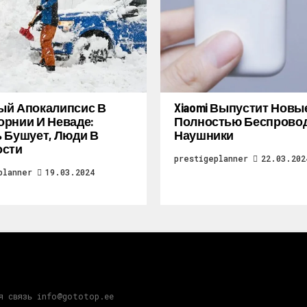
ый Апокалипсис В
Xiaomi Выпустит Новы
рнии И Неваде:
Полностью Беспрово
 Бушует, Люди В
Наушники
ости
prestigeplanner
22.03.202
planner
19.03.2024
я связь info@gototop.ee