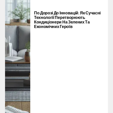
По Дорозі До Інновацій: Як Сучасні
Технології Перетворюють
Кондиціонери На Зелених Та
Економічних Героїв