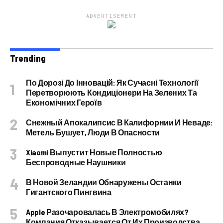
ADVERTISEMENT
Trending
По Дорозі До Інновацій: Як Сучасні Технології
Перетворюють Кондиціонери На Зелених Та
Економічних Героїв
Снежный Апокалипсис В Калифорнии И Неваде:
Метель Бушует, Люди В Опасности
Xiaomi Выпустит Новые Полностью
Беспроводные Наушники
В Новой Зеландии Обнаружены Останки
Гигантского Пингвина
Apple Разочаровалась В Электромобилях?
Компания Отказывается От Их Производства