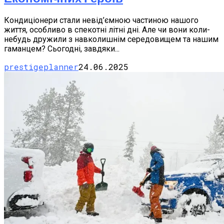
Кондиціонери стали невід’ємною частиною нашого
життя, особливо в спекотні літні дні. Але чи вони коли-
небудь дружили з навколишнім середовищем та нашим
гаманцем? Сьогодні, завдяки...
prestigeplanner
24.06.2025