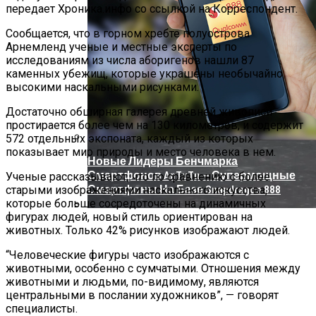
передает Хроника.инфо со ссылкой на Корреспондент.
Сообщается, что в горном хребте полуострова
Арнемленд ученые и местные эксперты по
исследованиям из числа аборигенов нашли 87
каменных убежищ, которые украшены необычайно
высокими наскальными рисунками.
Достаточно обширная галерея древней живописи
простирается более чем на 130 километров, и содержит
572 отдельных экспоната, каждый из которых
показывает мир природы и место человека в нем.
Новые Лидеры Бенчмарка
Смартфонов AnTuTu — Супермощные
Ученые рассказывают, что по сравнению с более
Смартфоны На Базе Snapdragon 888
старыми изображениями наскального искусства,
которые больше сосредоточены на динамичных
фигурах людей, новый стиль ориентирован на
Китай Готовит Путешествие К Луне
животных. Только 42% рисунков изображают людей.
“Человеческие фигуры часто изображаются с
животными, особенно с сумчатыми. Отношения между
животными и людьми, по-видимому, являются
центральными в послании художников”, — говорят
специалисты.