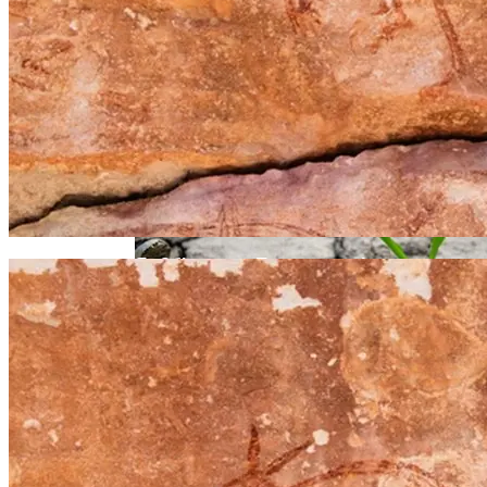
Телескоп «Хаббл» Показал Необычную
Галактику
Як Збільшити Продуктивність IPad
Google Вновь Привлекут К
Ответственности За Повторное
Неудаление Запрещённых Материалов
Ученые Назвали Новую Смертельную