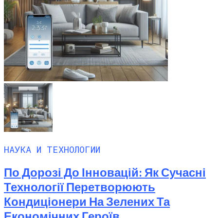
НАУКА И ТЕХНОЛОГИИ
По Дорозі До Інновацій: Як Сучасні
Технології Перетворюють
Кондиціонери На Зелених Та
Економічних Героїв