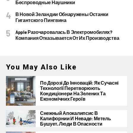
Беспроводные Наушники
В Новой Зеландии Обнаружены Останки
Гигантского Пингвина
Apple Разочаровалась В Электромобилях?
Компания Отказывается От Их Производства
You May Also Like
По Дорозі До Інновацій: Як Сучасні
Технології Перетворюють
Кондиціонери На Зелених Та
Економічних Героїв
Снежный Апокалипсис В
Калифорнии И Неваде: Метель
Бушует, Люди В Опасности