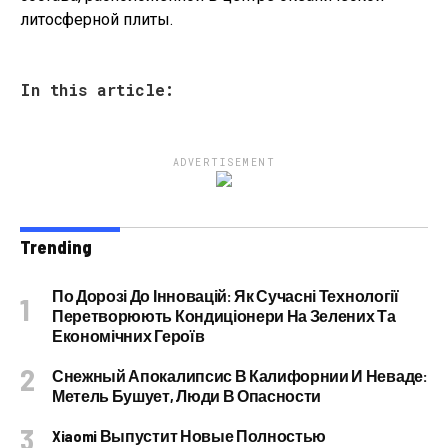
литосферной плиты.
In this article:
ADVERTISEMENT
Trending
По Дорозі До Інновацій: Як Сучасні Технології
Перетворюють Кондиціонери На Зелених Та
Економічних Героїв
Снежный Апокалипсис В Калифорнии И Неваде:
Метель Бушует, Люди В Опасности
Xiaomi Выпустит Новые Полностью