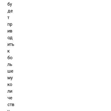
бу
де
т
пр
ив
од
ить
к
бо
ль
ше
му
ко
ли
че
ств