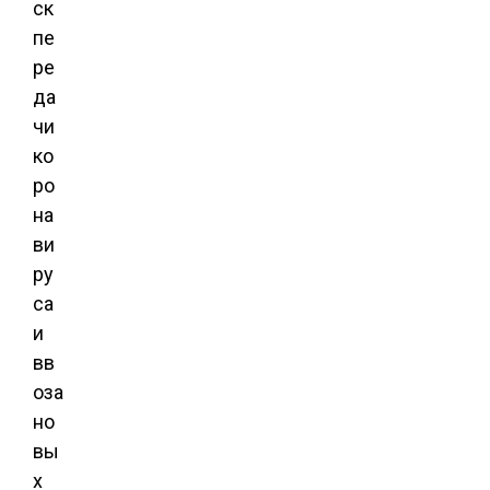
ск
пе
ре
да
чи
ко
ро
на
ви
ру
са
и
вв
оза
но
вы
х