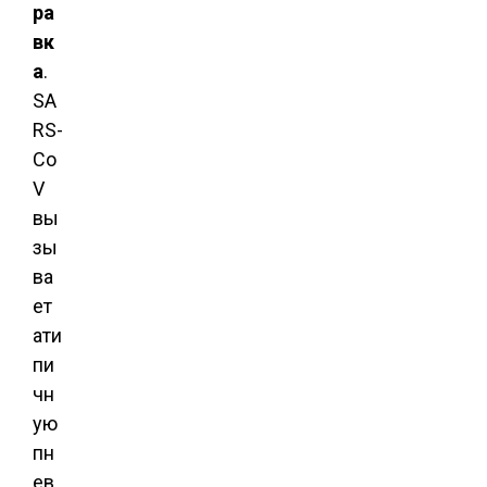
ра
вк
а
.
SA
RS-
Co
V
вы
зы
ва
ет
ати
пи
чн
ую
пн
ев