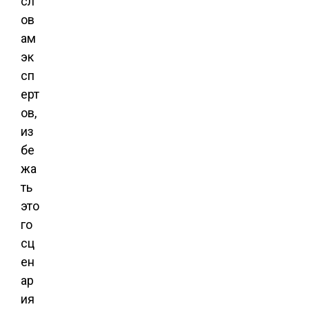
сл
ов
ам
эк
сп
ерт
ов,
из
бе
жа
ть
это
го
сц
ен
ар
ия