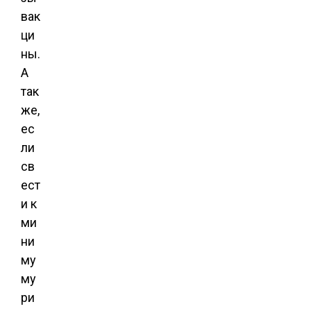
вак
ци
ны.
А
так
же,
ес
ли
св
ест
и к
ми
ни
му
му
ри