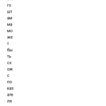
го
шт
ам
ма
мо
же
т
бы
ть
сх
ож
с
по
каз
ате
ля