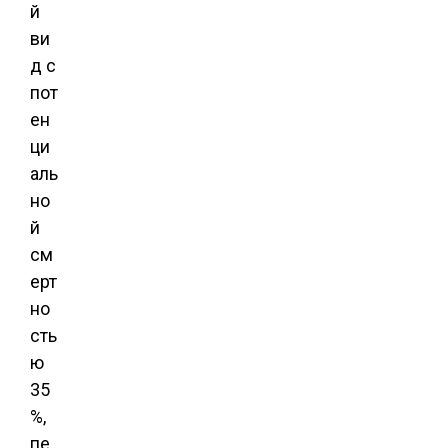
й
ви
д с
пот
ен
ци
аль
но
й
см
ерт
но
сть
ю
35
%,
пе