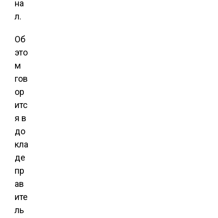
на
л.
Об
это
м
гов
ор
итс
я в
до
кла
де
пр
ав
ите
ль