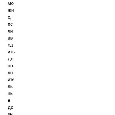
мо
жн
о,
ес
ли
вв
од
ить
до
по
лн
ите
ль
ны
е
до
зы