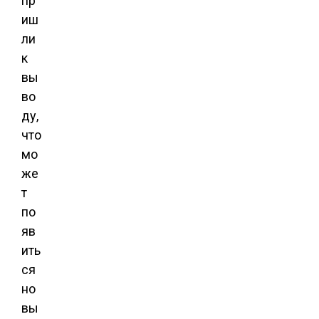
пр
иш
ли
к
вы
во
ду,
что
мо
же
т
по
яв
ить
ся
но
вы