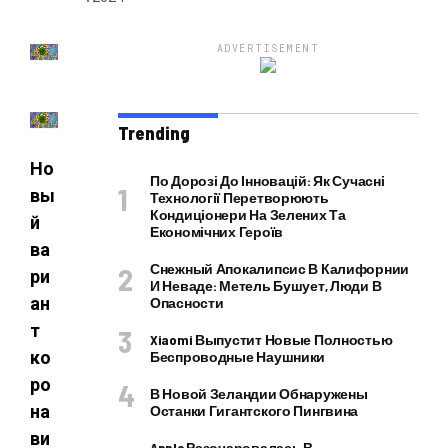
ADVERTISEMENT
Trending
Но
По Дорозі До Інновацій: Як Сучасні
вы
Технології Перетворюють
Кондиціонери На Зелених Та
й
Економічних Героїв
ва
Снежный Апокалипсис В Калифорнии
ри
И Неваде: Метель Бушует, Люди В
ан
Опасности
т
Xiaomi Выпустит Новые Полностью
ко
Беспроводные Наушники
ро
В Новой Зеландии Обнаружены
на
Останки Гигантского Пингвина
ви
Apple Разочаровалась В