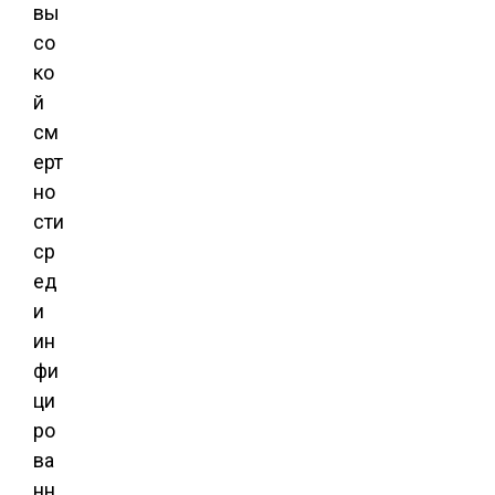
вы
со
ко
й
см
ерт
но
сти
ср
ед
и
ин
фи
ци
ро
ва
нн