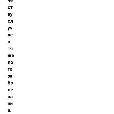
че
ст
ву
сл
уч
ае
в
тя
же
ло
го
за
бо
ле
ва
ни
я.