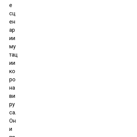
е
сц
ен
ар
ии
му
тац
ии
ко
ро
на
ви
ру
са.
Он
и