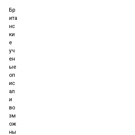
Бр
ита
нс
ки
е
уч
ен
ые
оп
ис
ал
и
во
зм
ож
ны