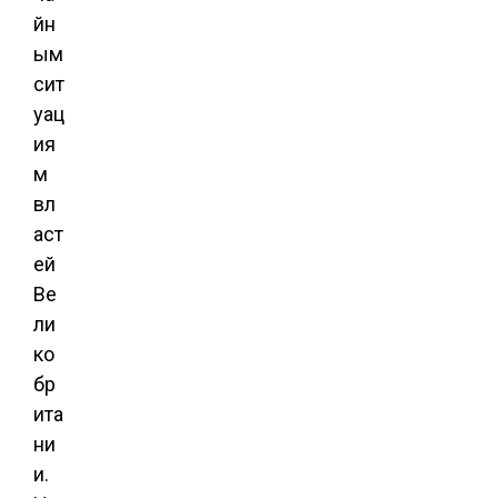
йн
ым
сит
уац
ия
м
вл
аст
ей
Ве
ли
ко
бр
ита
ни
и.