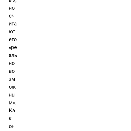
но
сч
ита
ют
его
«ре
аль
но
во
зм
ож
ны
м».
Ка
к
он