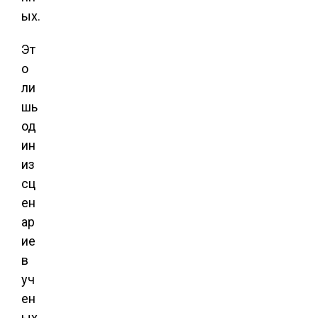
ых.
Эт
о
ли
шь
од
ин
из
сц
ен
ар
ие
в
уч
ен
ых,