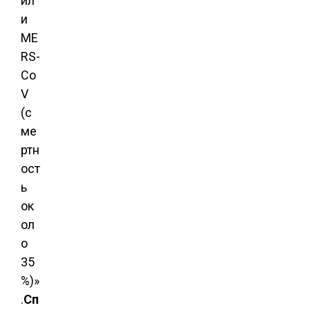
ил
и
ME
RS-
Co
V
(с
ме
ртн
ост
ь
ок
ол
о
35
%)»
.
Сп