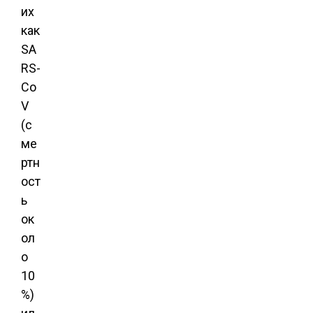
их
как
SA
RS-
Co
V
(с
ме
ртн
ост
ь
ок
ол
о
10
%)