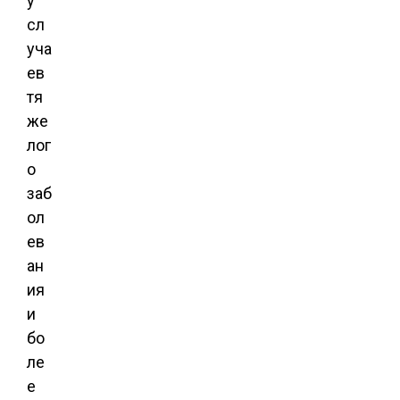
у
сл
уча
ев
тя
же
лог
о
заб
ол
ев
ан
ия
и
бо
ле
е