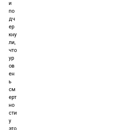
и
по
дч
ер
кну
ли,
что
ур
ов
ен
ь
см
ерт
но
сти
у
это