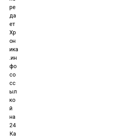
ре
да
ет
Хр
он
ика
.ин
фо
со
сс
ыл
ко
й
на
24
Ка