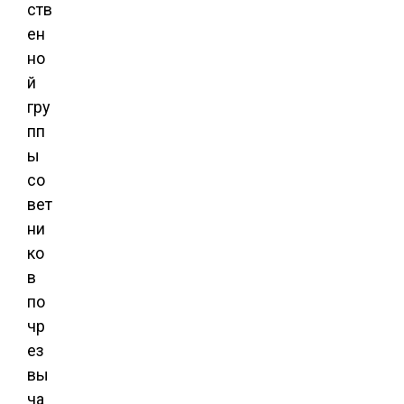
ств
ен
но
й
гру
пп
ы
со
вет
ни
ко
в
по
чр
ез
вы
ча