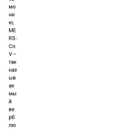
мо
ни
ю,
ME
RS-
Co
V –
так
наз
ыв
ае
мы
й
ве
рб
лю