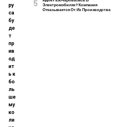
ру
Электромобилях? Компания
Отказывается От Их Производства
са
бу
де
т
пр
ив
од
ит
ь к
бо
ль
ше
му
ко
ли