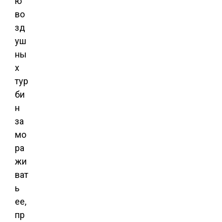
ю
во
зд
уш
ны
х
тур
би
н
за
мо
ра
жи
ват
ь
ее,
пр