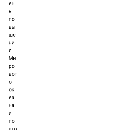
ен
ь
по
вы
ше
ни
я
Ми
ро
вог
о
ок
еа
на
и
по
вто