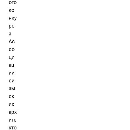
ого
ко
нку
рс
а
Ас
со
ци
ац
ии
си
ам
ск
их
арх
ите
кто