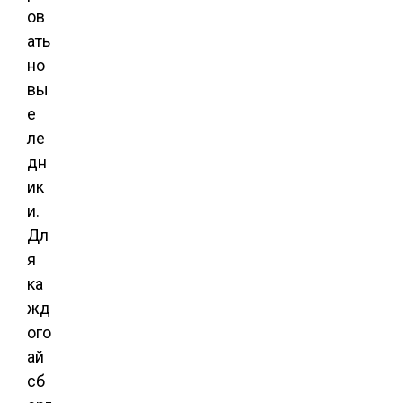
ов
ать
но
вы
е
ле
дн
ик
и.
Дл
я
ка
жд
ого
ай
сб