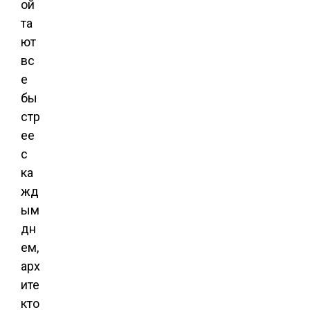
ой
та
ют
вс
е
бы
стр
ее
с
ка
жд
ым
дн
ем,
арх
ите
кто