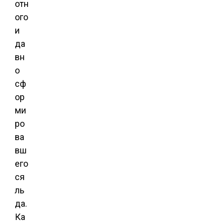
отн
ого
и
да
вн
о
сф
ор
ми
ро
ва
вш
его
ся
ль
да.
Ка