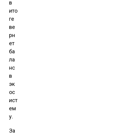
в
ито
ге
ве
рн
ет
ба
ла
нс
в
эк
ос
ист
ем
у.
За