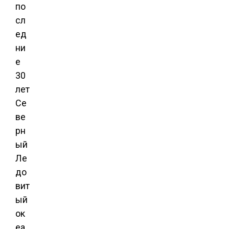
по
сл
ед
ни
е
30
лет
Се
ве
рн
ый
Ле
до
вит
ый
ок
еа