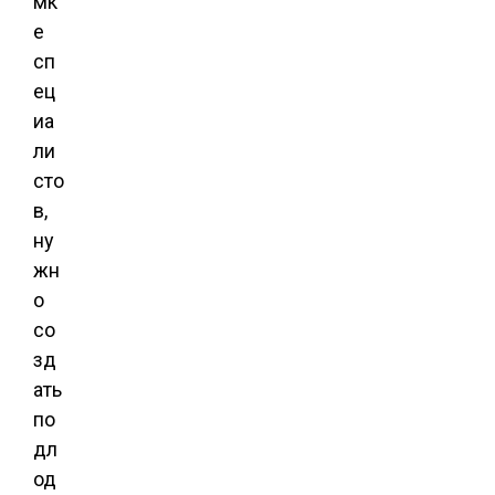
мк
е
сп
ец
иа
ли
сто
в,
ну
жн
о
со
зд
ать
по
дл
од