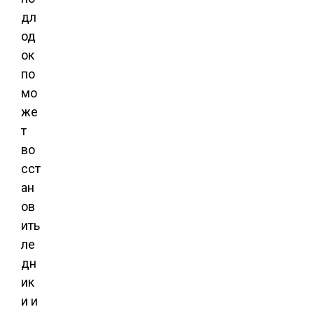
дл
од
ок
по
мо
же
т
во
сст
ан
ов
ить
ле
дн
ик
и и