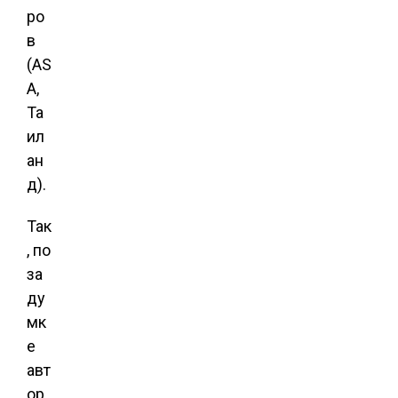
ро
в
(AS
A,
Та
ил
ан
д).
Так
, по
за
ду
мк
е
авт
ор