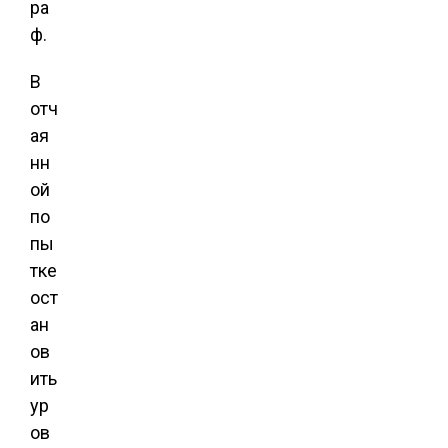
ра
ф.
В
отч
ая
нн
ой
по
пы
тке
ост
ан
ов
ить
ур
ов