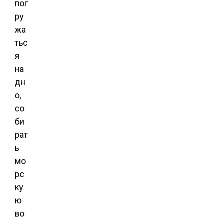
пог
ру
жа
тьс
я
на
дн
о,
со
би
рат
ь
мо
рс
ку
ю
во