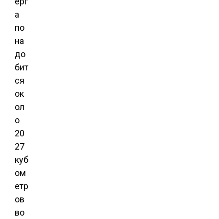
ерг
а
по
на
до
бит
ся
ок
ол
о
20
27
куб
ом
етр
ов
во