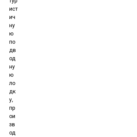
тур
ист
ич
ну
ю
по
дв
од
ну
ю
ло
дк
у,
пр
ои
зв
од