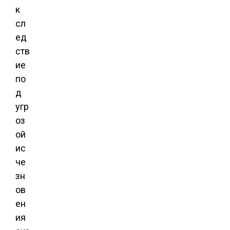
к
сл
ед
ств
ие
по
д
угр
оз
ой
ис
че
зн
ов
ен
ия