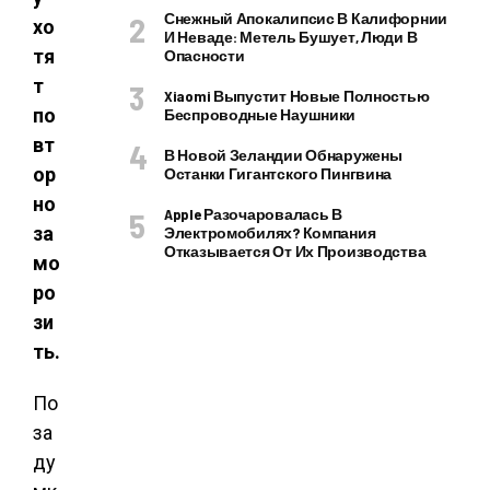
Снежный Апокалипсис В Калифорнии
хо
И Неваде: Метель Бушует, Люди В
тя
Опасности
т
Xiaomi Выпустит Новые Полностью
по
Беспроводные Наушники
вт
В Новой Зеландии Обнаружены
ор
Останки Гигантского Пингвина
но
Apple Разочаровалась В
за
Электромобилях? Компания
Отказывается От Их Производства
мо
ро
зи
ть.
По
за
ду