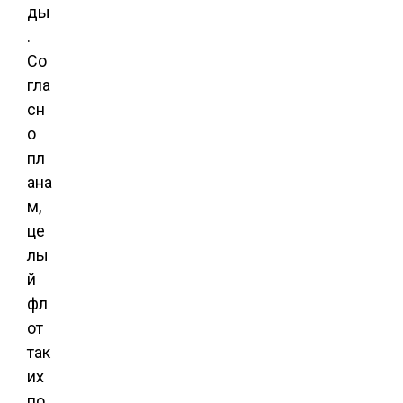
ды
.
Со
гла
сн
о
пл
ана
м,
це
лы
й
фл
от
так
их
по