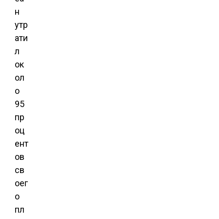
н
утр
ати
л
ок
ол
о
95
пр
оц
ент
ов
св
оег
о
пл