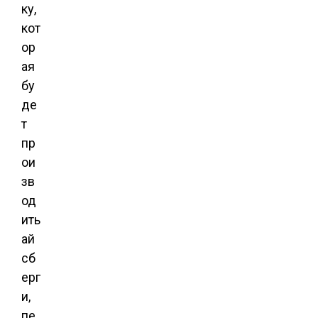
ку,
кот
ор
ая
бу
де
т
пр
ои
зв
од
ить
ай
сб
ерг
и,
пе