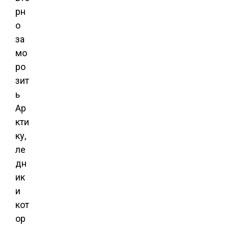
рн
о
за
мо
ро
зит
ь
Ар
кти
ку,
ле
дн
ик
и
кот
ор