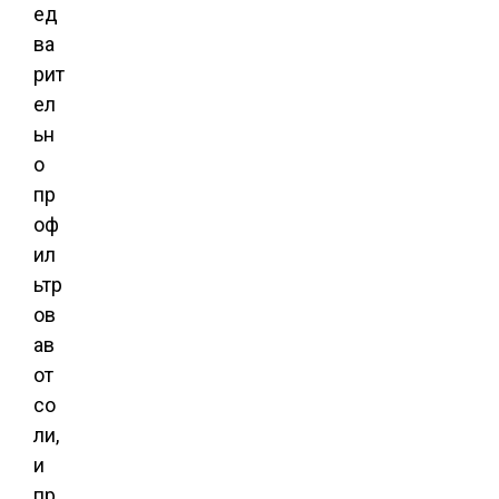
ед
ва
рит
ел
ьн
о
пр
оф
ил
ьтр
ов
ав
от
со
ли,
и
пр