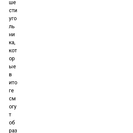
ше
сти
уго
ль
ни
ка,
кот
ор
ые
в
ито
ге
см
огу
т
об
раз