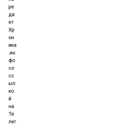
ре
да
ет
Хр
он
ика
.ин
фо
со
сс
ыл
ко
й
на
Те
лег