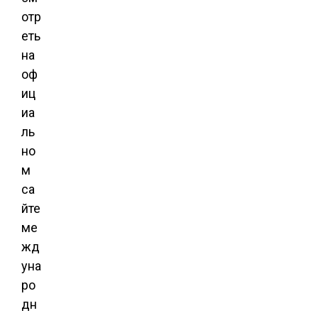
отр
еть
на
оф
иц
иа
ль
но
м
са
йте
ме
жд
уна
ро
дн