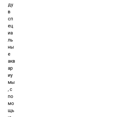
ду
в
сп
ец
иа
ль
ны
е
акв
ар
иу
мы
, с
по
мо
щь