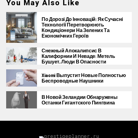
You May Also Like
По Дорозі До Інновацій: Як Сучасні
Технології Перетворюють
Кондиціонери На Зелених Та
Економічних Героїв
Снежный Апокалипсис В
Калифорнии И Неваде: Метель
Бушует, Люди В Опасности
Xiaomi Выпустит Новые Полностью
Беспроводные Наушники
В Новой Зеландии Обнаружены
Останки Гигантского Пингвина