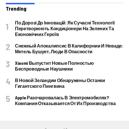
Trending
По Дорозі До Інновацій: Як Сучасні Технології
Перетворюють Кондиціонери На Зелених Та
Економічних Героїв
Снежный Апокалипсис В Калифорнии И Неваде:
Метель Бушует, Люди В Опасности
Xiaomi Выпустит Новые Полностью
Беспроводные Наушники
В Новой Зеландии Обнаружены Останки
Гигантского Пингвина
Apple Разочаровалась В Электромобилях?
Компания Отказывается От Их Производства