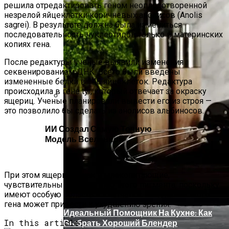
решила отредактировать геном неоплодотворенной
незрелой яйцеклетки коричневых анолисов (Anolis
sagrei). В результате должна была измениться
последовательность нуклеотидов только в материнских
копиях гена.
После редактуры ученые выявили изменения
секвенированием ДНК. Всего были введены
измененные белки в 146 яйцеклеток. Редактура
происходила в гене tyr, который отвечает за окраску
ящериц. Ученые планировали вывести его из строя —
это позволило бы сделать из анолисов альбиносов.
В Нидерландах Придумали Способ
Очистить Реки От Пластика
ИИ Создал Самую Точную
Модель Вселенной
При этом ящерицы, как и млекопитающие,
чувствительны к отсутствию этого пигмента, поскольку
имеют особую область в клетчатке: изменение этого
гена может привести к ухудшению зрения.
Идеальный Помощник На Кухне: Как
In this article:
Выбрать Хороший Блендер