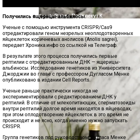
Як Збільшити Продуктивність IPad
Google Вновь Привлекут К
Получились ящерицы-альбиносы.
Ответственности За Повторное
Ученые с помощью инструмента CRISPR/Cas9
Ученые Назвали Новую Смертельную
Неудаление Запрещённых Материалов
отредактировали геном незрелых неоплодотворенных
Угрозу Для Человечества
яйцеклеток коричневых анолисов (Anolis sagrei),
передает Хроника.инфо со ссылкой на Телеграф.
В результате этого процесса получились первые
рептилии с отредактированным ДНК — ящерицы-
альбиносы. Исследование генетиков из Университета
Джорджии во главе с профессором Дугласом Менке
опубликовано в издании Cell Reports.
Ученые раньше практически никогда не
экспериментировали с редактированием ДНК у
рептилий. В отличие от млекопитающих, сперматозоиды
внутри рептилий долгое время находятся в яйцеводах,
при этом оплодотворение яйцеклеток в это время не
происходит и не ясно, когда именно нужно запускать
CRISPR.
Группа генетиков под руководством Дугласа Менке