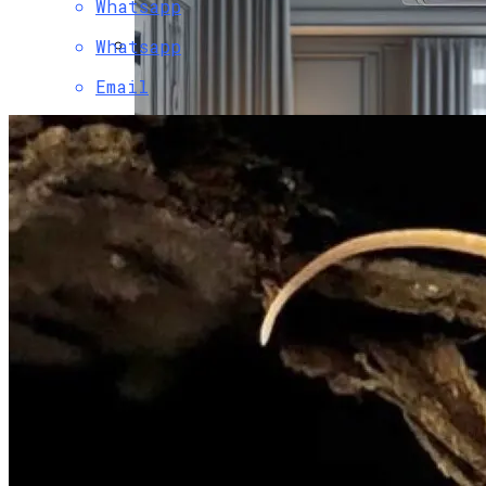
Христова
Whatsapp
Whatsapp
Как Изучать Библию
Email
Мир Зазеркалья
Ученые Назвали Новую Угрозу
Человечеству, Вызванную
Глобальным Потеплением