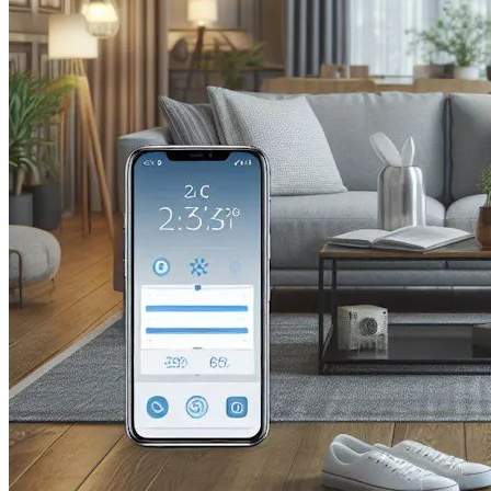
Новые Лидеры Бенчмарка
Смартфонов AnTuTu — Супермощные
Смартфоны На Базе Snapdragon 888