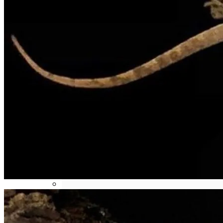
По Дорозі До Інновацій: Як Сучасні
Технології Перетворюють
Кондиціонери На Зелених Та
Економічних Героїв
Телескоп «Хаббл» Показал Необычную
Галактику