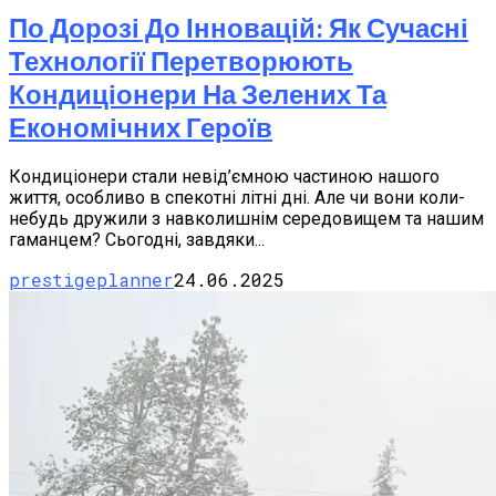
По Дорозі До Інновацій: Як Сучасні
Технології Перетворюють
Кондиціонери На Зелених Та
Економічних Героїв
Кондиціонери стали невід’ємною частиною нашого
життя, особливо в спекотні літні дні. Але чи вони коли-
небудь дружили з навколишнім середовищем та нашим
гаманцем? Сьогодні, завдяки...
prestigeplanner
24.06.2025