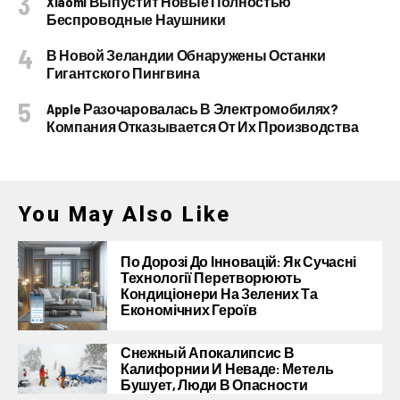
Xiaomi Выпустит Новые Полностью
Беспроводные Наушники
В Новой Зеландии Обнаружены Останки
Гигантского Пингвина
Apple Разочаровалась В Электромобилях?
Компания Отказывается От Их Производства
You May Also Like
По Дорозі До Інновацій: Як Сучасні
Технології Перетворюють
Кондиціонери На Зелених Та
Економічних Героїв
Снежный Апокалипсис В
Калифорнии И Неваде: Метель
Бушует, Люди В Опасности