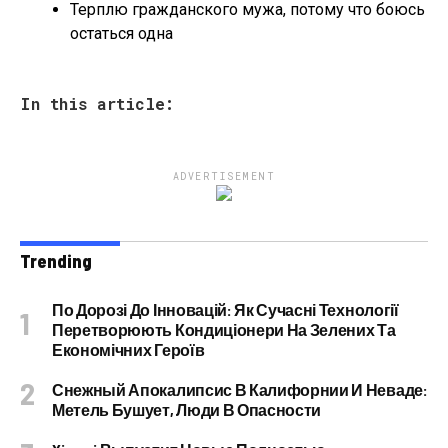
Терплю гражданского мужа, потому что боюсь
остаться одна
In this article:
ADVERTISEMENT
Trending
По Дорозі До Інновацій: Як Сучасні Технології
Перетворюють Кондиціонери На Зелених Та
Економічних Героїв
Снежный Апокалипсис В Калифорнии И Неваде:
Метель Бушует, Люди В Опасности