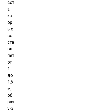
сот
а
кот
ор
ых
со
ста
вл
яет
от
1
до
1,6
м,
об
раз
ую