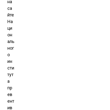
на
са
йте
На
ци
он
аль
ног
о
ин
сти
тут
а
пр
ев
ент
ив