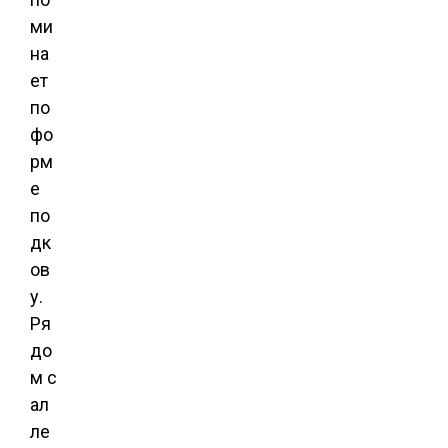
ми
на
ет
по
фо
рм
е
по
дк
ов
у.
Ря
до
м с
ал
ле