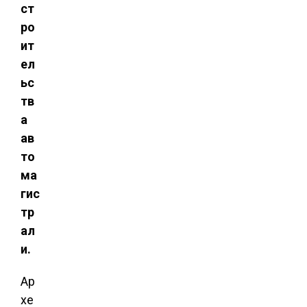
ст
ро
ит
ел
ьс
тв
а
ав
то
ма
гис
тр
ал
и.
Ар
хе