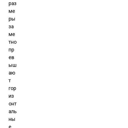
раз
ме
ры
за
ме
тно
пр
ев
ыш
аю
т
гор
из
онт
аль
ны
е.