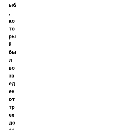
ыб
,
ко
то
ры
й
бы
л
во
зв
ед
ен
от
тр
ех
до