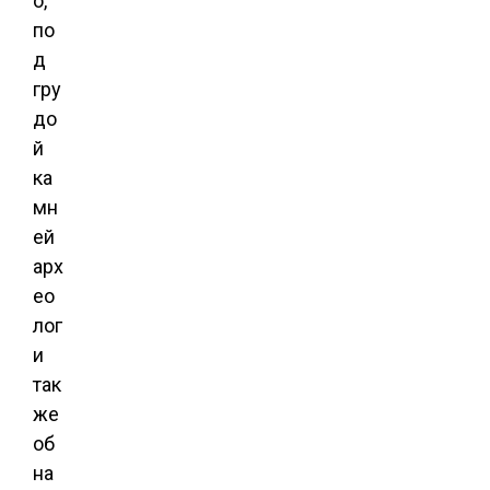
о,
по
д
гру
до
й
ка
мн
ей
арх
ео
лог
и
так
же
об
на