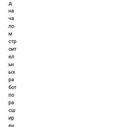
д
на
ча
ло
м
стр
оит
ел
ьн
ых
ра
бот
по
ра
сш
ир
ен