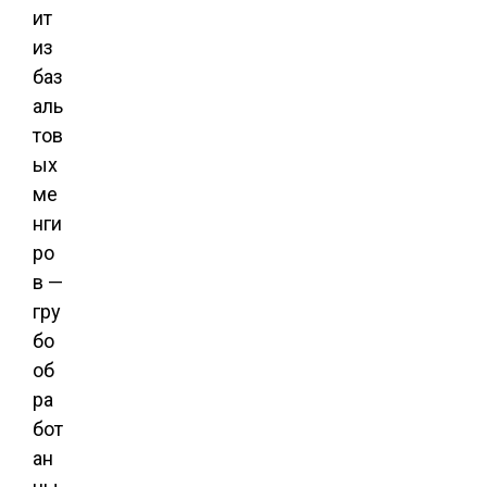
ит
из
баз
аль
тов
ых
ме
нги
ро
в —
гру
бо
об
ра
бот
ан