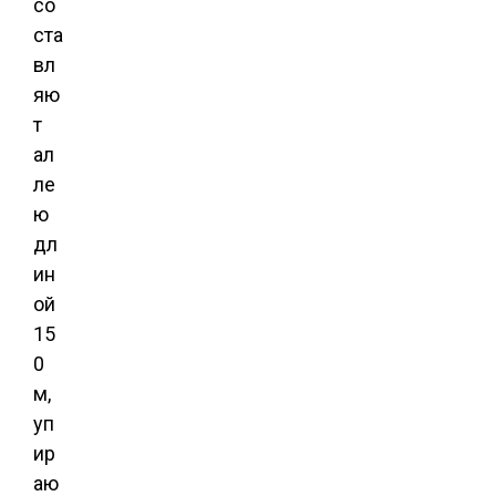
со
ста
вл
яю
т
ал
ле
ю
дл
ин
ой
15
0
м,
уп
ир
аю