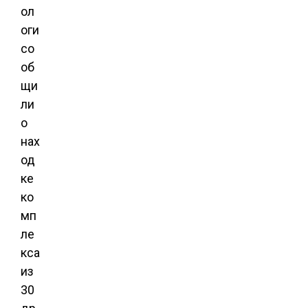
ол
оги
со
об
щи
ли
о
нах
од
ке
ко
мп
ле
кса
из
30