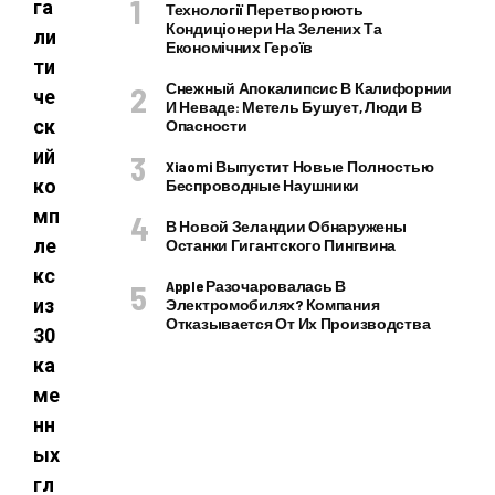
га
Технології Перетворюють
Кондиціонери На Зелених Та
ли
Економічних Героїв
ти
Снежный Апокалипсис В Калифорнии
че
И Неваде: Метель Бушует, Люди В
ск
Опасности
ий
Xiaomi Выпустит Новые Полностью
ко
Беспроводные Наушники
мп
В Новой Зеландии Обнаружены
ле
Останки Гигантского Пингвина
кс
Apple Разочаровалась В
из
Электромобилях? Компания
Отказывается От Их Производства
30
ка
ме
нн
ых
гл