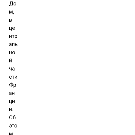
До
м,
в
це
нтр
аль
но
й
ча
сти
Фр
ан
ци
и.
Об
это
м