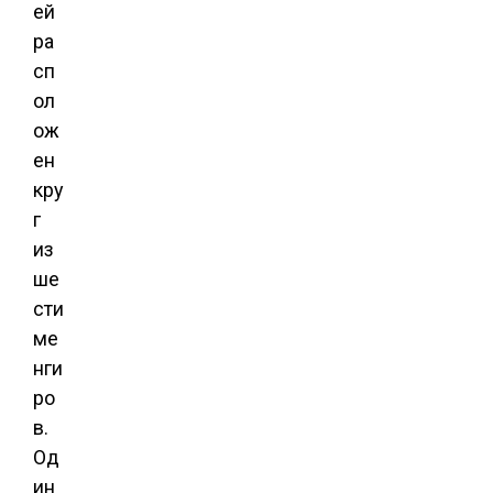
ей
ра
сп
ол
ож
ен
кру
г
из
ше
сти
ме
нги
ро
в.
Од
ин