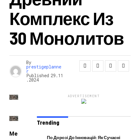
Комплекс Из
НОВОСТИ
30 Монолитов
By
prestigeplanne
r
Published
29.11
.2024
ADVERTISEMENT
Trending
Ме
По Дорозі До Інновацій: Як Сучасні