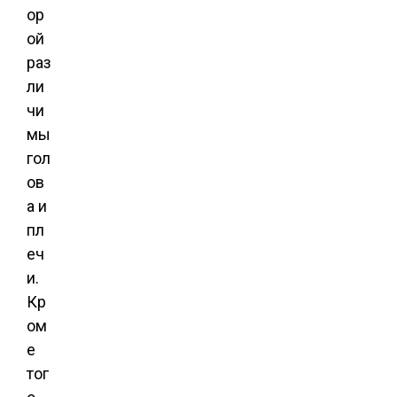
ор
ой
раз
ли
чи
мы
гол
ов
а и
пл
еч
и.
Кр
ом
е
тог