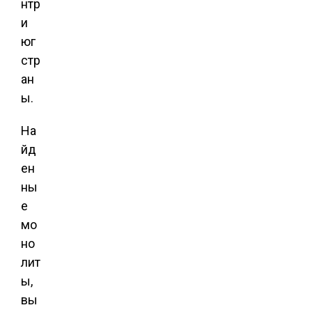
нтр
и
юг
стр
ан
ы.
На
йд
ен
ны
е
мо
но
лит
ы,
вы