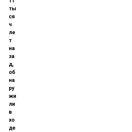
11
ты
ся
ч
ле
т
на
за
д,
об
на
ру
жи
ли
в
хо
де