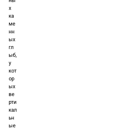
ны
х
ка
ме
нн
ых
гл
ыб,
у
кот
ор
ых
ве
рти
кал
ьн
ые