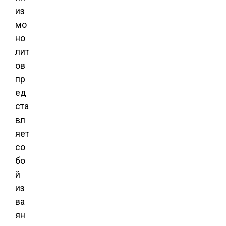
из
мо
но
лит
ов
пр
ед
ста
вл
яет
со
бо
й
из
ва
ян