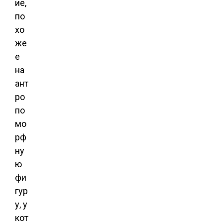
ие,
по
хо
же
е
на
ант
ро
по
мо
рф
ну
ю
фи
гур
у, у
кот