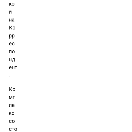
ко
й
на
Ко
рр
ес
по
нд
ент
.
Ко
мп
ле
кс
со
сто