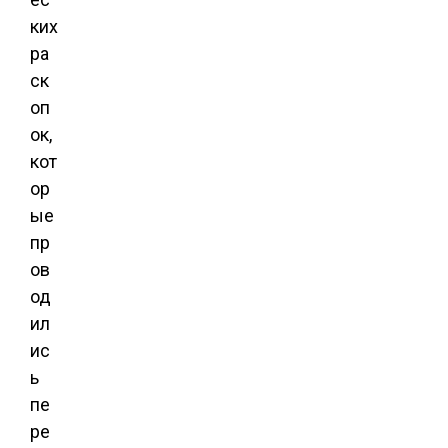
ких
ра
ск
оп
ок,
кот
ор
ые
пр
ов
од
ил
ис
ь
пе
ре