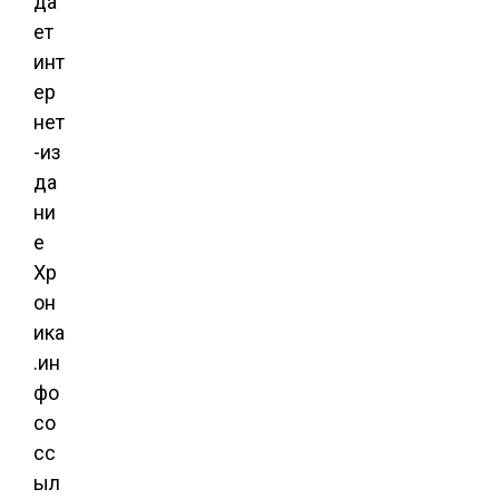
да
ет
инт
ер
нет
-из
да
ни
е
Хр
он
ика
.ин
фо
со
сс
ыл