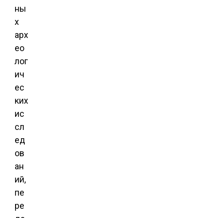
ны
х
арх
ео
лог
ич
ес
ких
ис
сл
ед
ов
ан
ий,
пе
ре