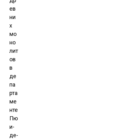
др
ев
ни
х
мо
но
лит
ов
в
де
па
рта
ме
нте
Пю
и-
де-