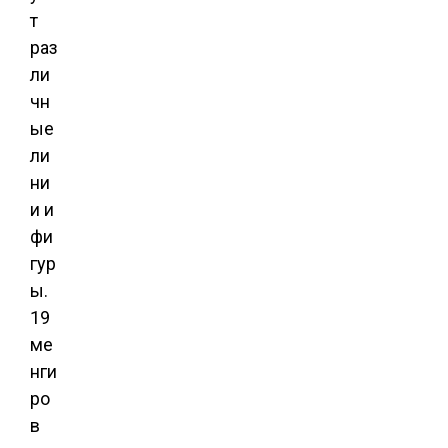
т
раз
ли
чн
ые
ли
ни
и и
фи
гур
ы.
19
ме
нги
ро
в