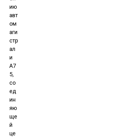
ию
авт
ом
аги
стр
ал
и
A7
5,
со
ед
ин
яю
ще
й
це