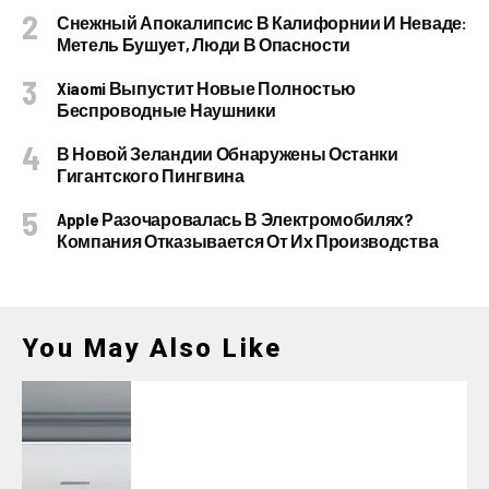
Снежный Апокалипсис В Калифорнии И Неваде:
Метель Бушует, Люди В Опасности
Xiaomi Выпустит Новые Полностью
Беспроводные Наушники
В Новой Зеландии Обнаружены Останки
Гигантского Пингвина
Apple Разочаровалась В Электромобилях?
Компания Отказывается От Их Производства
You May Also Like