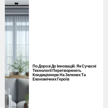
По Дорозі До Інновацій: Як Сучасні
Технології Перетворюють
Кондиціонери На Зелених Та
Економічних Героїв