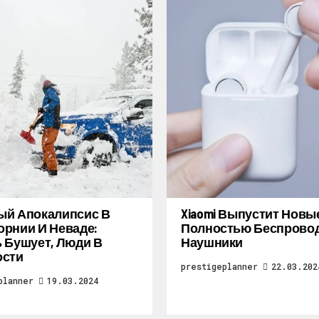
ый Апокалипсис В
Xiaomi Выпустит Новы
рнии И Неваде:
Полностью Беспрово
 Бушует, Люди В
Наушники
ости
prestigeplanner
22.03.202
planner
19.03.2024