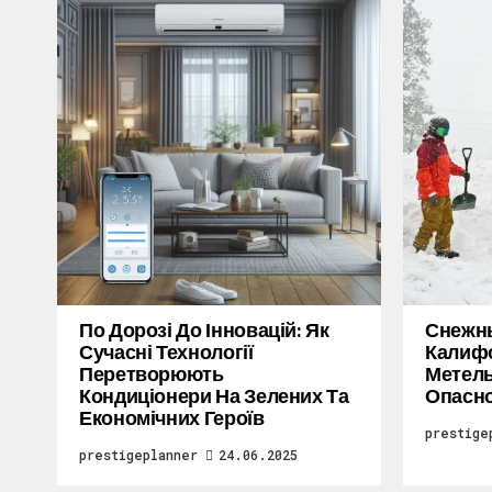
По Дорозі До Інновацій: Як
Снежн
Сучасні Технології
Калифо
Перетворюють
Метель
Кондиціонери На Зелених Та
Опасн
Економічних Героїв
prestige
prestigeplanner
24.06.2025