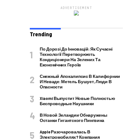
ADVERTISEMENT
Trending
По Дорозі До Інновацій: Як Сучасні
Технології Перетворюють
Кондиціонери На Зелених Та
Економічних Героїв
Снежный Апокалипсис В Калифорнии
И Неваде: Метель Бушует, Люди В
Опасности
Xiaomi Выпустит Новые Полностью
Беспроводные Наушники
В Новой Зеландии Обнаружены
Останки Гигантского Пингвина
Apple Разочаровалась В
Электромобилях? Компания