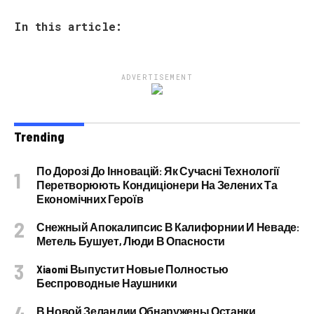
In this article:
ADVERTISEMENT
Trending
По Дорозі До Інновацій: Як Сучасні Технології
Перетворюють Кондиціонери На Зелених Та
Економічних Героїв
Снежный Апокалипсис В Калифорнии И Неваде:
Метель Бушует, Люди В Опасности
Xiaomi Выпустит Новые Полностью
Беспроводные Наушники
В Новой Зеландии Обнаружены Останки