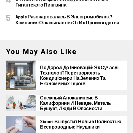
Гигантского Пингвина
Apple Разочаровалась В Электромобилях?
Компания Отказывается От Их Производства
You May Also Like
По Дорозі До Інновацій: Як Сучасні
Технології Перетворюють
Кондиціонери На Зелених Та
Економічних Героїв
Снежный Апокалипсис В
Калифорнии И Неваде: Метель
Бушует, Люди В Опасности
Xiaomi Выпустит Новые Полностью
Беспроводные Наушники