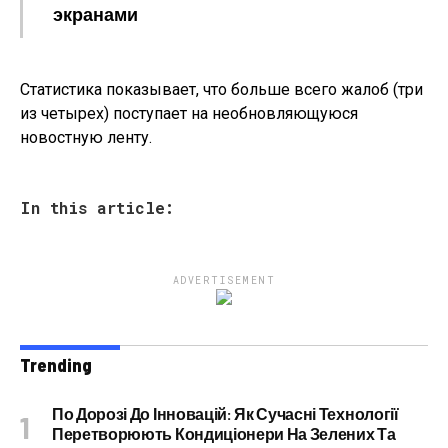
экранами
Статистика показывает, что больше всего жалоб (три
из четырех) поступает на необновляющуюся
новостную ленту.
In this article:
ADVERTISEMENT
Trending
По Дорозі До Інновацій: Як Сучасні Технології
Перетворюють Кондиціонери На Зелених Та