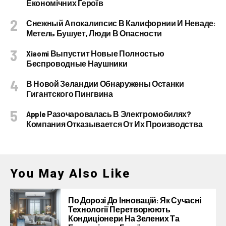
Економічних Героїв
Снежный Апокалипсис В Калифорнии И Неваде:
Метель Бушует, Люди В Опасности
Xiaomi Выпустит Новые Полностью
Беспроводные Наушники
В Новой Зеландии Обнаружены Останки
Гигантского Пингвина
Apple Разочаровалась В Электромобилях?
Компания Отказывается От Их Производства
You May Also Like
По Дорозі До Інновацій: Як Сучасні
Технології Перетворюють
Кондиціонери На Зелених Та