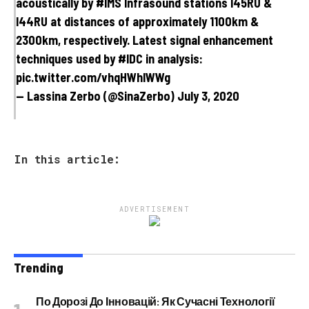
acoustically by #IMS Infrasound stations I45RU &
I44RU at distances of approximately 1100km &
2300km, respectively. Latest signal enhancement
techniques used by #IDC in analysis:
pic.twitter.com/vhqHWhlWWg
— Lassina Zerbo (@SinaZerbo) July 3, 2020
In this article:
ADVERTISEMENT
Trending
По Дорозі До Інновацій: Як Сучасні Технології