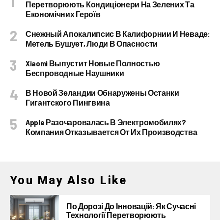
Перетворюють Кондиціонери На Зелених Та
Економічних Героїв
Снежный Апокалипсис В Калифорнии И Неваде:
Метель Бушует, Люди В Опасности
Xiaomi Выпустит Новые Полностью
Беспроводные Наушники
В Новой Зеландии Обнаружены Останки
Гигантского Пингвина
Apple Разочаровалась В Электромобилях?
Компания Отказывается От Их Производства
You May Also Like
По Дорозі До Інновацій: Як Сучасні
Технології Перетворюють