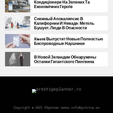
Кондиціонери На Зелених Та
Економічних Героїв
Снежный Апокалипсис В
Калифорнии И Неваде: Метель
Бушует, Люди В Опасности
Xiaomi Выпустит Новые Полностью
Беспроводные Наушники
В Новой Зеландии Обнаружены
Останки Гигантского Пингвина
Copyright © 2025 Обратная связь info@gototop.ee