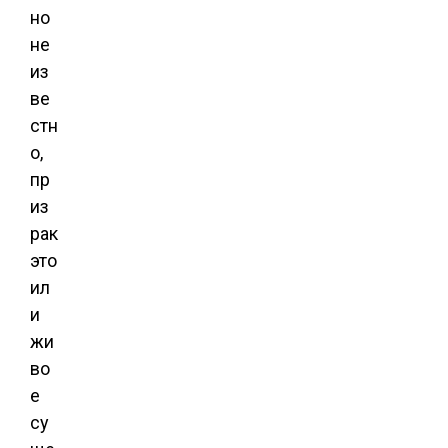
но
не
из
ве
стн
о,
пр
из
рак
это
ил
и
жи
во
е
су