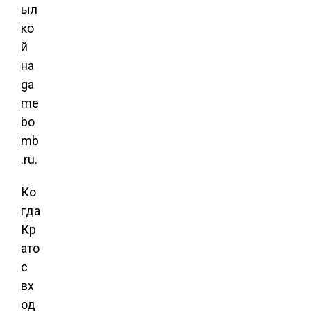
ыл
ко
й
на
ga
me
bo
mb
.ru.
Ко
гда
Кр
ато
с
вх
од