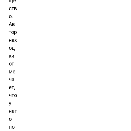
ще
ств
о.
Ав
тор
нах
од
ки
от
ме
ча
ет,
что
у
нег
о
по