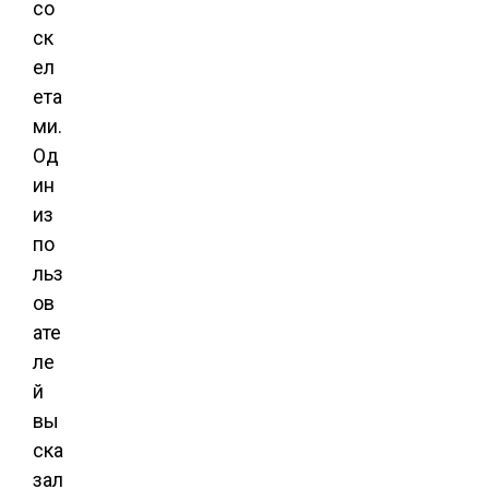
со
ск
ел
ета
ми.
Од
ин
из
по
льз
ов
ате
ле
й
вы
ска
зал