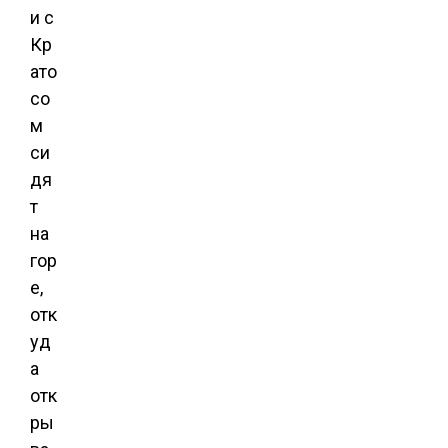
и с
Кр
ато
со
м
си
дя
т
на
гор
е,
отк
уд
а
отк
ры