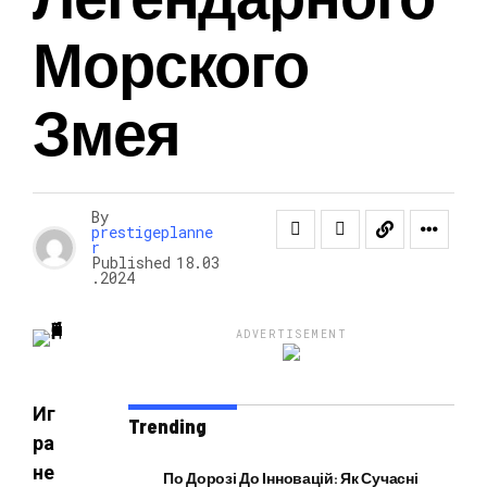
Морского
НОВОСТИ
Змея
By
prestigeplanne
r
Published
18.03
.2024
ADVERTISEMENT
Иг
Trending
ра
не
По Дорозі До Інновацій: Як Сучасні