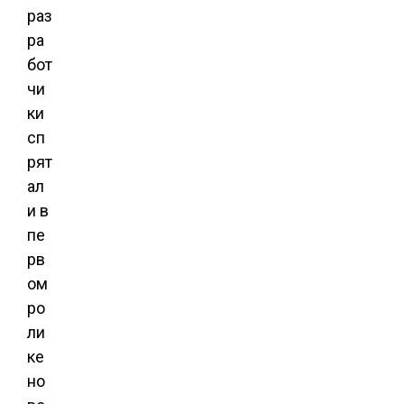
раз
ра
бот
чи
ки
сп
рят
ал
и в
пе
рв
ом
ро
ли
ке
но