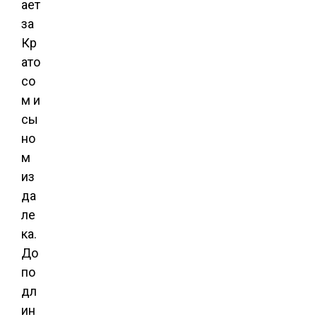
ает
за
Кр
ато
со
м и
сы
но
м
из
да
ле
ка.
До
по
дл
ин