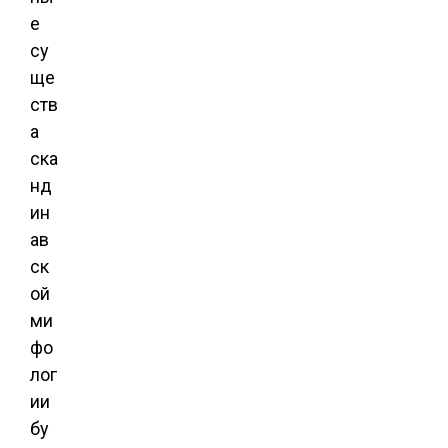
е
су
ще
ств
а
ска
нд
ин
ав
ск
ой
ми
фо
лог
ии
бу