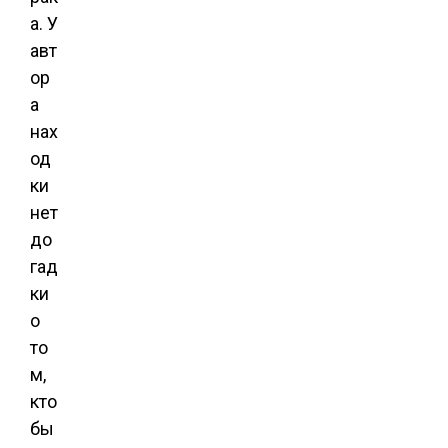
а. У
авт
ор
а
нах
од
ки
нет
до
гад
ки
о
то
м,
кто
бы