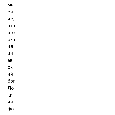
мн
ен
ие,
что
это
ска
нд
ин
ав
ск
ий
бог
Ло
ки,
ин
фо