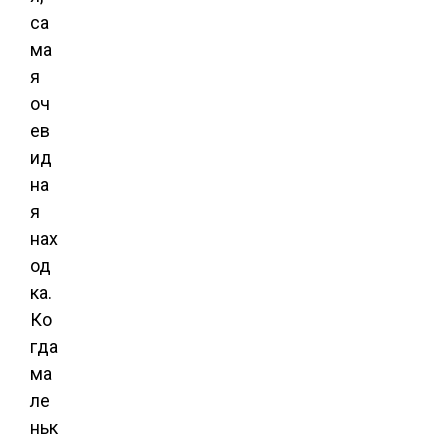
са
ма
я
оч
ев
ид
на
я
нах
од
ка.
Ко
гда
ма
ле
ньк