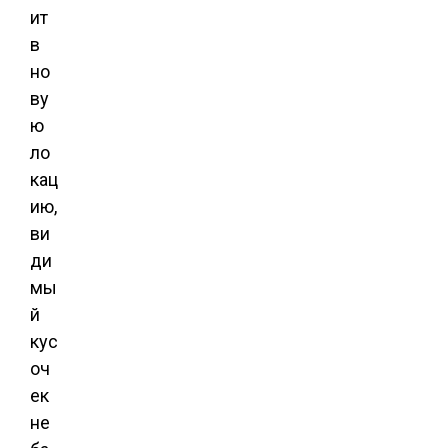
ит
в
но
ву
ю
ло
кац
ию,
ви
ди
мы
й
кус
оч
ек
не