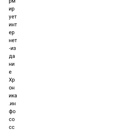
рм
ир
ует
инт
ер
нет
-из
да
ни
е
Хр
он
ика
.ин
фо
со
сс