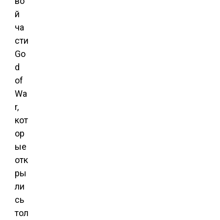
во
й
ча
сти
Go
d
of
Wa
r,
кот
ор
ые
отк
ры
ли
сь
тол