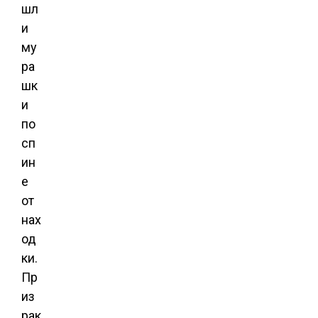
шл
и
му
ра
шк
и
по
сп
ин
е
от
нах
од
ки.
Пр
из
рак