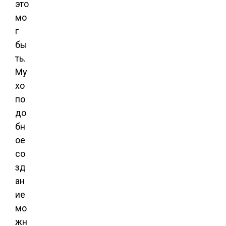
это
мо
г
бы
ть.
Му
хо
по
до
бн
ое
со
зд
ан
ие
мо
жн