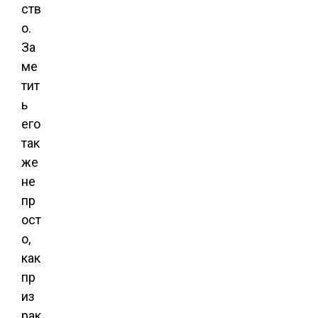
ств
о.
За
ме
тит
ь
его
так
же
не
пр
ост
о,
как
пр
из
рак