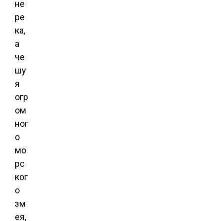
не
ре
ка,
а
че
шу
я
огр
ом
ног
о
мо
рс
ког
о
зм
ея,