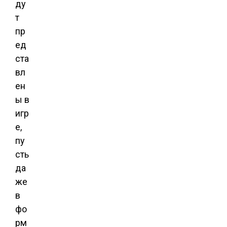
ду
т
пр
ед
ста
вл
ен
ы в
игр
е,
пу
сть
да
же
в
фо
рм