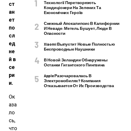
Технології Перетворюють
ст
Кондиціонери На Зелених Та
ан
Економічних Героїв
ет
Снежный Апокалипсис В Калифорнии
по
И Неваде: Метель Бушует, Люди В
Опасности
сл
ед
Xiaomi Выпустит Новые Полностью
Беспроводные Наушники
не
й в
В Новой Зеландии Обнаружены
Останки Гигантского Пингвина
се
ри
Apple Разочаровалась В
Электромобилях? Компания
и.
Отказывается От Их Производства
Ок
аза
ло
сь,
что