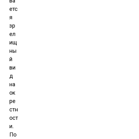
ва
етс
я
зр
ел
ищ
ны
й
ви
д
на
ок
ре
стн
ост
и.
По