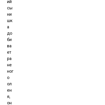
ий
сы
ни
шк
а
до
би
ва
ет
ра
не
ног
о
ол
ен
я,
он