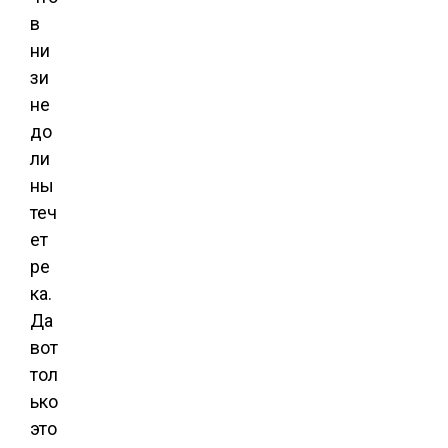
в
ни
зи
не
до
ли
ны
теч
ет
ре
ка.
Да
вот
тол
ько
это