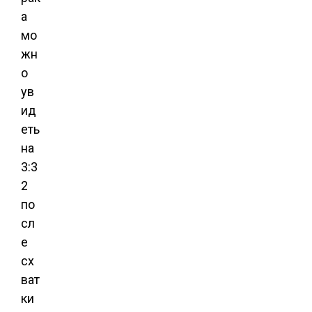
а
мо
жн
о
ув
ид
еть
на
3:3
2
по
сл
е
сх
ват
ки