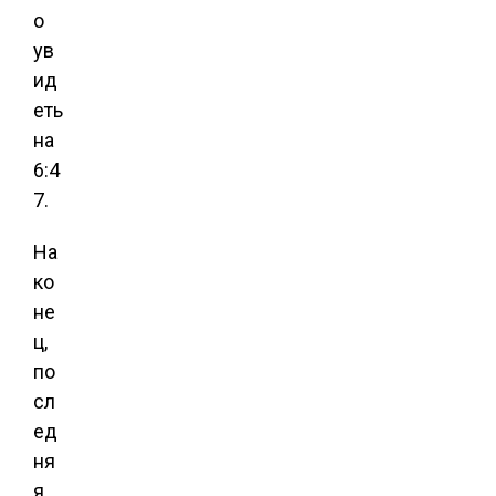
о
ув
ид
еть
на
6:4
7.
На
ко
не
ц,
по
сл
ед
ня
я,