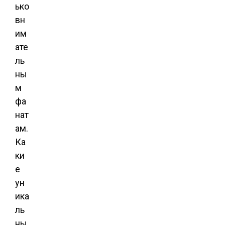
ько
вн
им
ате
ль
ны
м
фа
нат
ам.
Ка
ки
е
ун
ика
ль
ны