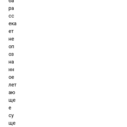
ба
ра
сс
ека
ет
не
оп
оз
на
нн
ое
лет
аю
ще
е
су
ще