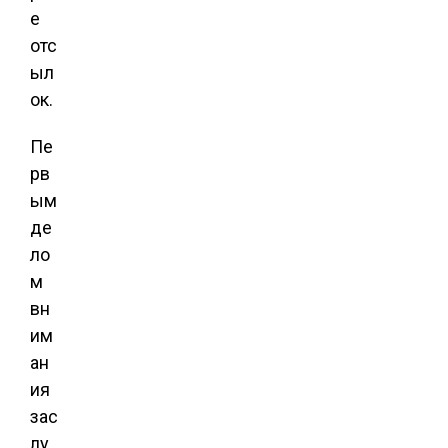
е
отс
ыл
ок.
Пе
рв
ым
де
ло
м
вн
им
ан
ия
зас
лу