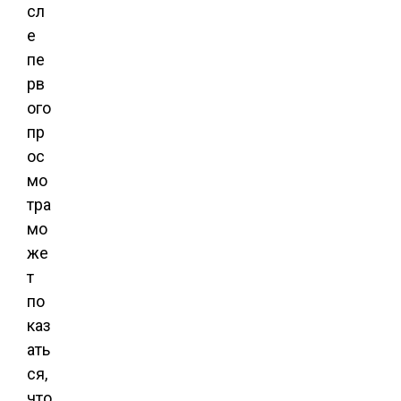
сл
е
пе
рв
ого
пр
ос
мо
тра
мо
же
т
по
каз
ать
ся,
что