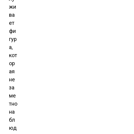
жи
ва
ет
фи
гур
а,
кот
ор
ая
не
за
ме
тно
на
бл
юд