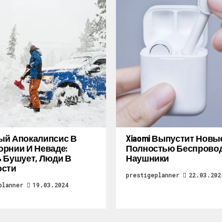
ый Апокалипсис В
Xiaomi Выпустит Новы
рнии И Неваде:
Полностью Беспрово
 Бушует, Люди В
Наушники
ости
prestigeplanner
22.03.202
planner
19.03.2024