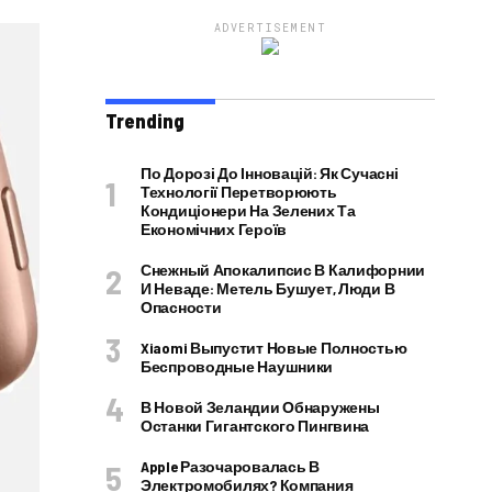
ADVERTISEMENT
Trending
По Дорозі До Інновацій: Як Сучасні
Технології Перетворюють
Кондиціонери На Зелених Та
Економічних Героїв
Снежный Апокалипсис В Калифорнии
И Неваде: Метель Бушует, Люди В
Опасности
Xiaomi Выпустит Новые Полностью
Беспроводные Наушники
В Новой Зеландии Обнаружены
Останки Гигантского Пингвина
Apple Разочаровалась В
Электромобилях? Компания