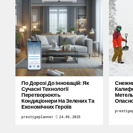
По Дорозі До Інновацій: Як
Снежн
Сучасні Технології
Калифо
Перетворюють
Метель
Кондиціонери На Зелених Та
Опасн
Економічних Героїв
prestige
prestigeplanner
24.06.2025