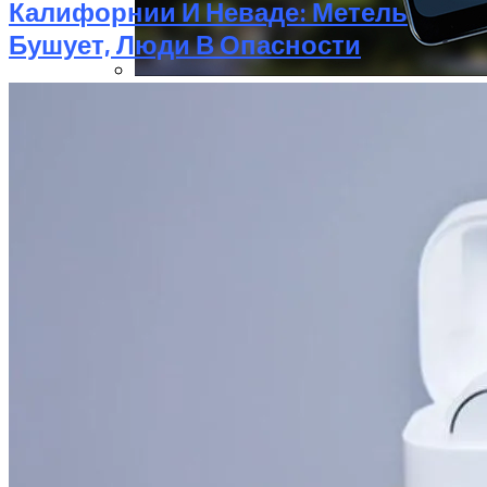
Калифорнии И Неваде: Метель
Бушует, Люди В Опасности
Новые Лидеры Бенчмарка
Смартфонов AnTuTu — Супермощные
Смартфоны На Базе Snapdragon 888