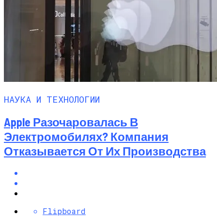
НАУКА И ТЕХНОЛОГИИ
Apple Разочаровалась В
Электромобилях? Компания
Отказывается От Их Производства
Flipboard