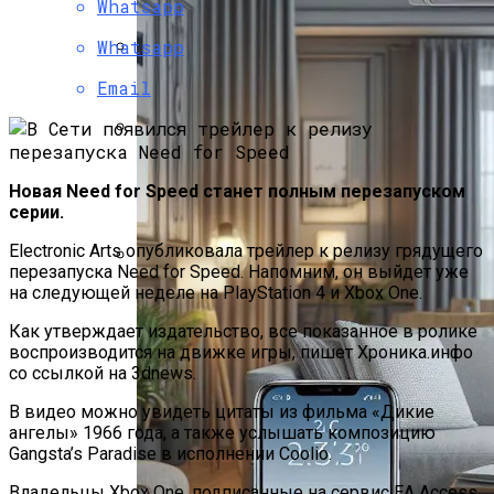
Христова
Whatsapp
Whatsapp
Как Изучать Библию
Email
Мир Зазеркалья
Новая Need for Speed станет полным перезапуском
серии.
Electronic Arts опубликовала трейлер к релизу грядущего
перезапуска Need for Speed. Напомним, он выйдет уже
Ученые Назвали Новую Угрозу
на следующей неделе на PlayStation 4 и Xbox One.
Человечеству, Вызванную
Как утверждает издательство, все показанное в ролике
Глобальным Потеплением
воспроизводится на движке игры, пишет Хроника.инфо
со ссылкой на 3dnews.
В видео можно увидеть цитаты из фильма «Дикие
ангелы» 1966 года, а также услышать композицию
Gangsta’s Paradise в исполнении Coolio.
Владельцы Xbox One, подписанные на сервис EA Access,