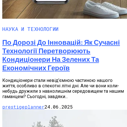
НАУКА И ТЕХНОЛОГИИ
По Дорозі До Інновацій: Як Сучасні
Технології Перетворюють
Кондиціонери На Зелених Та
Економічних Героїв
Кондиціонери стали невід’ємною частиною нашого
життя, особливо в спекотні літні дні. Але чи вони коли-
небудь дружили з навколишнім середовищем та нашим
гаманцем? Сьогодні, завдяки...
prestigeplanner
24.06.2025