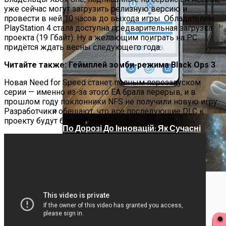
уже сейчас могут загрузить релизную версию и
провести в ней 10 часов до выхода игры. Обладателям
PlayStation 4 стала доступна предварительная загрузка
проекта (19 Гбайт). Ну а желающим поиграть на PC
придётся ждать весны следующего года.
Читайте также: Геймплей зомби-режима Black Ops 3
Новая Need for Speed станет полным перезапуском
серии — именно из-за этого EA брала перерыв, и в
прошлом году поклонники NFS не получили новую игру.
Разработчики обещают, что все последующие DLC к
проекту будут бесплатными.
По Дорозі До Інновацій: Як Сучасні
Технології Перетворюють
Кондиціонери На Зелених Та
Економічних Героїв
Телескоп «Хаббл» Показал Необычную
Галактику