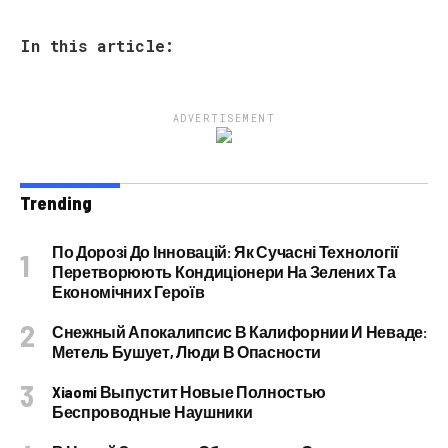
In this article:
ADVERTISEMENT
Trending
По Дорозі До Інновацій: Як Сучасні Технології
Перетворюють Кондиціонери На Зелених Та
Економічних Героїв
Снежный Апокалипсис В Калифорнии И Неваде:
Метель Бушует, Люди В Опасности
Xiaomi Выпустит Новые Полностью
Беспроводные Наушники