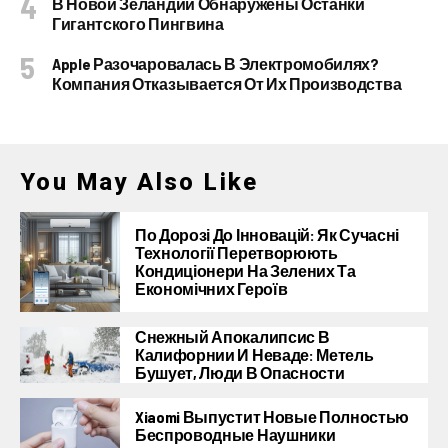
В Новой Зеландии Обнаружены Останки
Гигантского Пингвина
Apple Разочаровалась В Электромобилях?
Компания Отказывается От Их Производства
You May Also Like
По Дорозі До Інновацій: Як Сучасні
Технології Перетворюють
Кондиціонери На Зелених Та
Економічних Героїв
Снежный Апокалипсис В
Калифорнии И Неваде: Метель
Бушует, Люди В Опасности
Xiaomi Выпустит Новые Полностью
Беспроводные Наушники