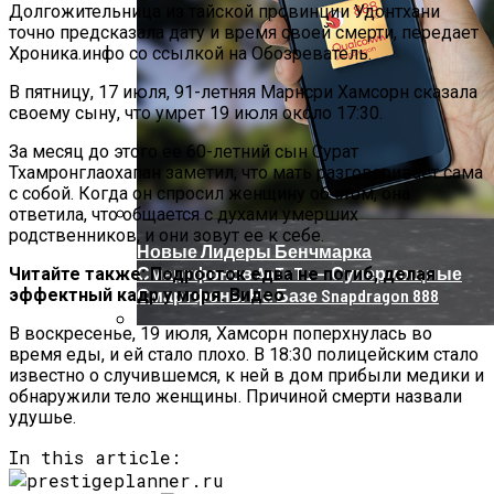
Долгожительница из тайской провинции Удонтхани
точно предсказала дату и время своей смерти, передает
Хроника.инфо со ссылкой на Обозреватель.
В пятницу, 17 июля, 91-летняя Марнсри Хамсорн сказала
своему сыну, что умрет 19 июля около 17:30.
За месяц до этого ее 60-летний сын Сурат
Тхамронглаохапан заметил, что мать разговаривает сама
с собой. Когда он спросил женщину об этом, она
ответила, что общается с духами умерших
родственников, и они зовут ее к себе.
Новые Лидеры Бенчмарка
Смартфонов AnTuTu — Супермощные
Читайте также: Подросток едва не погиб, делая
эффектный кадр у моря. Видео
Смартфоны На Базе Snapdragon 888
В воскресенье, 19 июля, Хамсорн поперхнулась во
время еды, и ей стало плохо. В 18:30 полицейским стало
Китай Готовит Путешествие К Луне
известно о случившемся, к ней в дом прибыли медики и
обнаружили тело женщины. Причиной смерти назвали
удушье.
In this article: