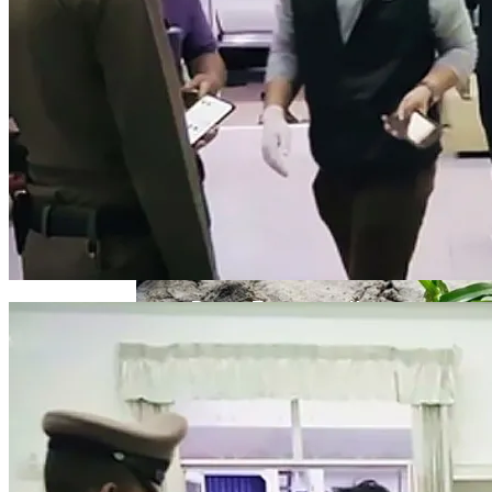
Телескоп «Хаббл» Показал Необычную
Галактику
Як Збільшити Продуктивність IPad
Google Вновь Привлекут К
Ответственности За Повторное
Неудаление Запрещённых Материалов
Ученые Назвали Новую Смертельную