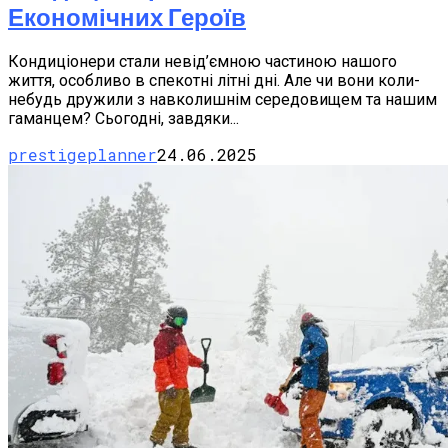
Економічних Героїв
Кондиціонери стали невід’ємною частиною нашого
життя, особливо в спекотні літні дні. Але чи вони коли-
небудь дружили з навколишнім середовищем та нашим
гаманцем? Сьогодні, завдяки...
prestigeplanner
24.06.2025