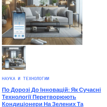
НАУКА И ТЕХНОЛОГИИ
По Дорозі До Інновацій: Як Сучасні
Технології Перетворюють
Кондиціонери На Зелених Та