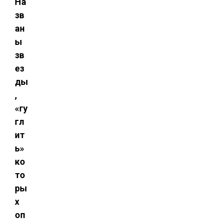
На
зв
ан
ы
зв
ез
ды
,
«гу
гл
ит
ь»
ко
то
ры
х
оп