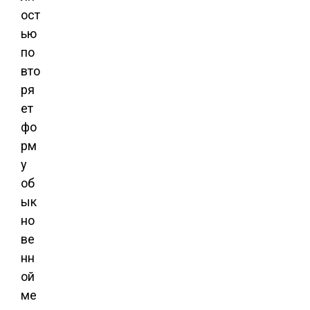
ост
ью
по
вто
ря
ет
фо
рм
у
об
ык
но
ве
нн
ой
ме