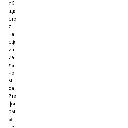
об
ща
етс
я
на
оф
иц
иа
ль
но
м
са
йте
фи
рм
ы,
пе