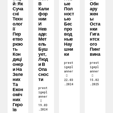
Й: Як
В
Ые
Обн
Суча
Кали
Пол
Ару
Сні
Фор
Ност
Жен
Техн
Нии
Ью
Ы
Олог
И
Бес
Оста
Ії
Нев
Про
Нки
Пер
Аде:
Вод
Гига
Етво
Мет
Ные
Нтск
Рюю
Ель
Нау
Ого
Ть
Буш
Шни
Пинг
Кон
Ует,
Ки
Вина
Диці
Люд
prest
prest
Онер
И В
igepl
igepl
И На
Опа
anner
anner
Зеле
Снос
Них
Ти
22.03
15.02
Та
.2024
.2025
prest
Екон
igepl
Оміч
anner
Них
Геро
19.03
Їв
.2024