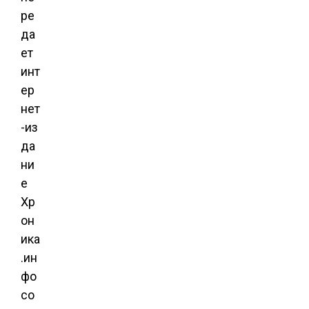
ре
да
ет
инт
ер
нет
-из
да
ни
е
Хр
он
ика
.ин
фо
со