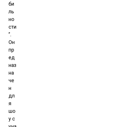
би
ль
но
сти
”.
Он
пр
ед
наз
на
че
н
дл
я
шо
у с
уча