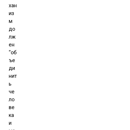
хан
из
м
до
лж
ен
“об
ъе
ди
нит
ь
че
ло
ве
ка
и