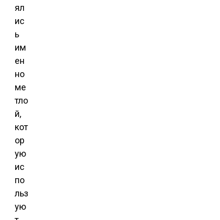
ял
ис
ь
им
ен
но
ме
тло
й,
кот
ор
ую
ис
по
льз
ую
т