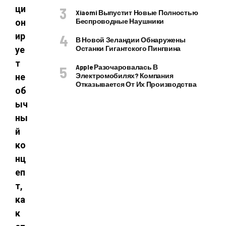
ци
Xiaomi Выпустит Новые Полностью
Беспроводные Наушники
он
ир
В Новой Зеландии Обнаружены
Останки Гигантского Пингвина
уе
т
Apple Разочаровалась В
Электромобилях? Компания
не
Отказывается От Их Производства
об
ыч
ны
й
ко
нц
еп
т,
ка
к