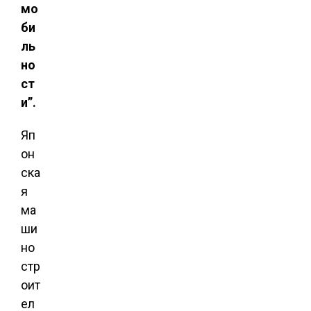
мо
би
ль
но
ст
и”.
Яп
он
ска
я
ма
ши
но
стр
оит
ел