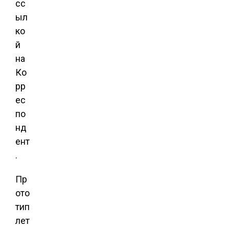
сс
ыл
ко
й
на
Ко
рр
ес
по
нд
ент
.
Пр
ото
тип
лет