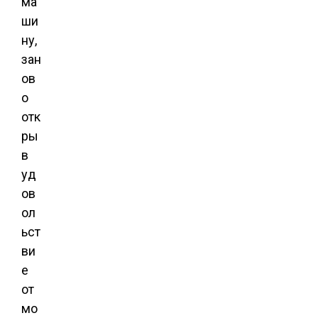
ма
ши
ну,
зан
ов
о
отк
ры
в
уд
ов
ол
ьст
ви
е
от
мо