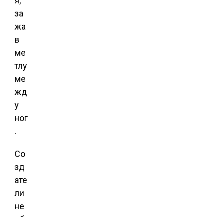
я,
за
жа
в
ме
тлу
ме
жд
у
ног
.
Со
зд
ате
ли
не