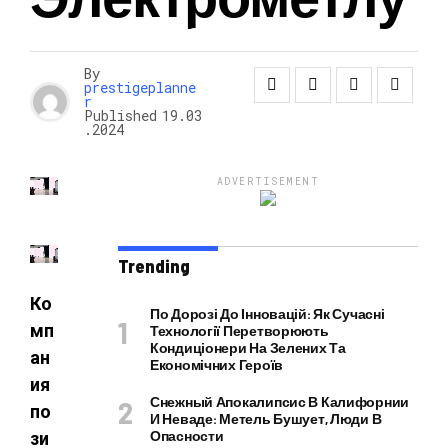
НОВОСТИ
By
prestigeplanne
r
Published
19.03
.2024
ADVERTISEMENT
Trending
Ко
По Дорозі До Інновацій: Як Сучасні
мп
Технології Перетворюють
Кондиціонери На Зелених Та
ан
Економічних Героїв
ия
Снежный Апокалипсис В Калифорнии
по
И Неваде: Метель Бушует, Люди В
Опасности
зи