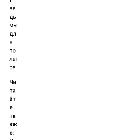
ве
дь
мы
дл
я
по
лет
ов.
Чи
та
йт
е
та
кж
е: