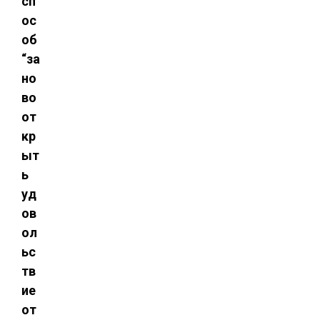
сп
ос
об
“за
но
во
от
кр
ыт
ь
уд
ов
ол
ьс
тв
ие
от