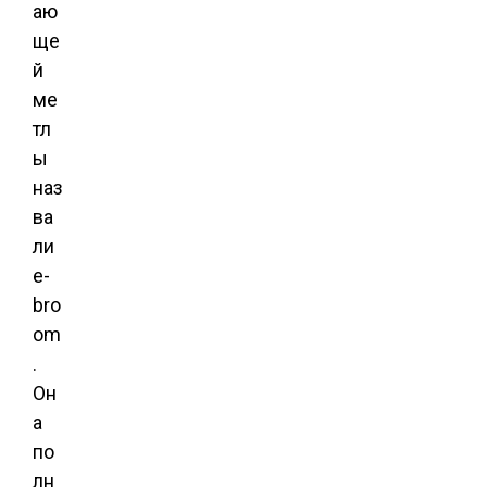
аю
ще
й
ме
тл
ы
наз
ва
ли
e-
bro
om
.
Он
а
по
лн