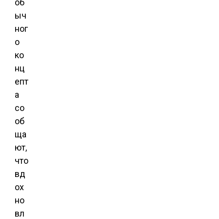
об
ыч
ног
о
ко
нц
епт
а
со
об
ща
ют,
что
вд
ох
но
вл