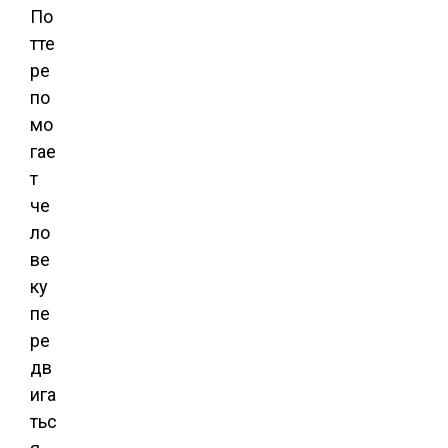
По
тте
ре
по
мо
гае
т
че
ло
ве
ку
пе
ре
дв
ига
тьс