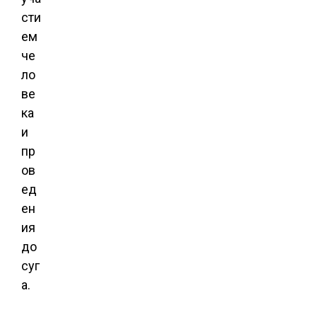
сти
ем
че
ло
ве
ка
и
пр
ов
ед
ен
ия
до
суг
а.