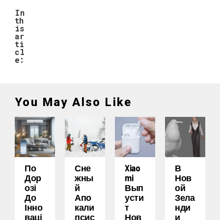
In
th
is
ar
ti
cl
e:
You May Also Like
По
Сне
Xiao
В
Дор
Жны
Mi
Нов
Озі
Й
Вып
Ой
До
Апо
Усти
Зела
Інно
Кали
Т
Нди
Ваці
Псис
Нов
И