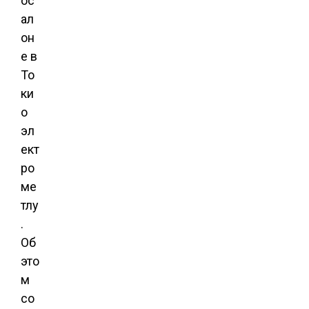
ос
ал
он
е в
То
ки
о
эл
ект
ро
ме
тлу
.
Об
это
м
со