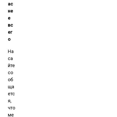
ас
не
е
вс
ег
о
На
са
йте
со
об
ща
етс
я,
что
ме