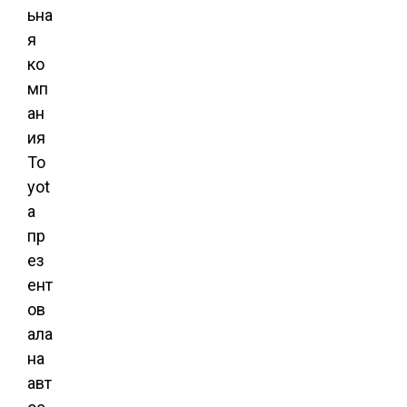
ьна
я
ко
мп
ан
ия
To
yot
a
пр
ез
ент
ов
ала
на
авт