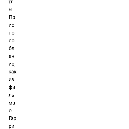
тл
ы.
Пр
ис
по
со
бл
ен
ие,
как
из
фи
ль
ма
о
Гар
ри