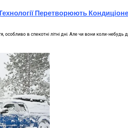
і Технології Перетворюють Кондиціон
, особливо в спекотні літні дні. Але чи вони коли-небу