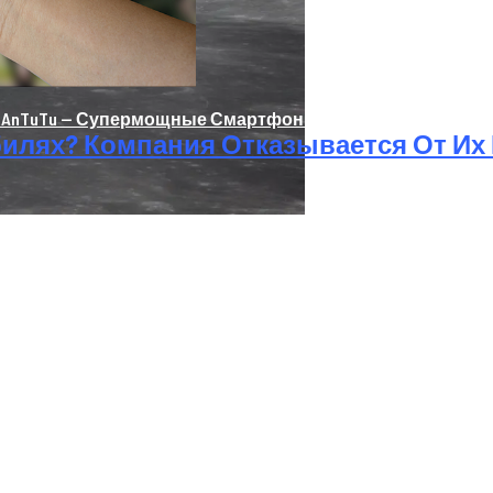
nTuTu — Супермощные Смартфоны На Базе Snapdragon 8
билях? Компания Отказывается От Их