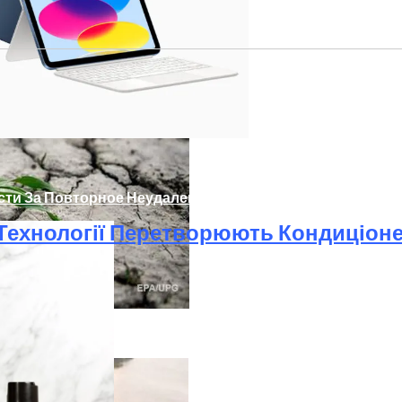
ости За Повторное Неудаление Запрещённых Материало
і Технології Перетворюють Кондиціон
розу Для Человечества