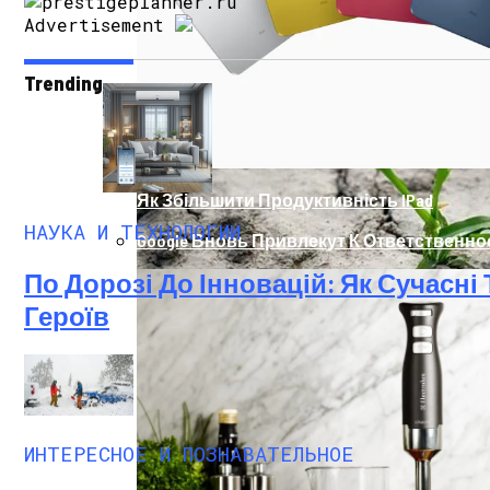
Advertisement
Trending
Як Збільшити Продуктивність IPad
НАУКА И ТЕХНОЛОГИИ
Google Вновь Привлекут К Ответственн
По Дорозі До Інновацій: Як Сучасн
Героїв
Ученые Назвали Новую Смертельную Уг
ИНТЕРЕСНОЕ И ПОЗНАВАТЕЛЬНОЕ