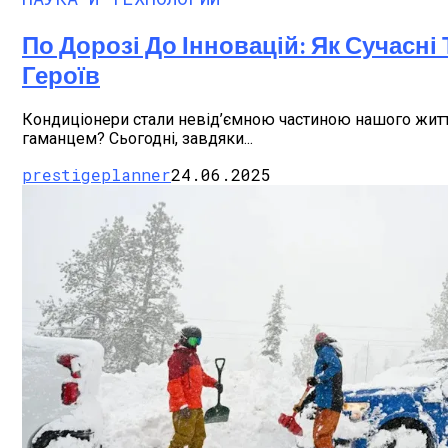
По Дорозі До Інновацій: Як Сучасн
Героїв
Кондиціонери стали невід’ємною частиною нашого життя
гаманцем? Сьогодні, завдяки...
prestigeplanner
24.06.2025