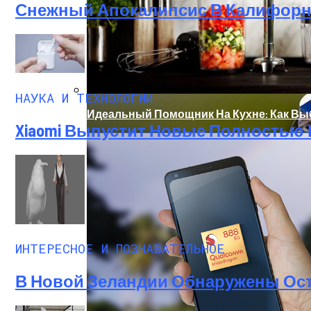
Снежный Апокалипсис В Калифорни
НАУКА И ТЕХНОЛОГИИ
Идеальный Помощник На Кухне: Как В
Xiaomi Выпустит Новые Полностью
В Нидерландах Придумали Способ Очис
ИНТЕРЕСНОЕ И ПОЗНАВАТЕЛЬНОЕ
В Новой Зеландии Обнаружены Ост