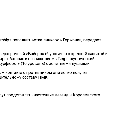
arships пополнит ветка линкоров Германии, передает
ерхпрочный «Байерн» (6 уровень) с крепкой защитой и
тырёх башнях и снаряжением «Гидроакустический
мічних Героїв
Курфюрст» (10 уровень) с зенитными пушками.
 контакте с противником они легко получат
шительному составу ПМК.
будут представлять настоящие легенды Королевского