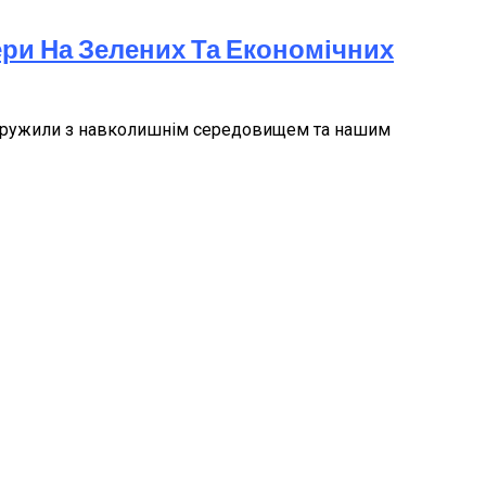
ери На Зелених Та Економічних
дь дружили з навколишнім середовищем та нашим