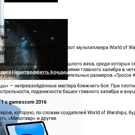
честву, Вызванную Глобальным Потеплением
гры.
о дня (18 августа) военный флот мультиплеера World of W
ru.
емь культовых кораблей прошлого века, среди которых св
адёжной бронёй, восемью орудиями главного калибра в че
нології Перетворюють Кондиціонери На Зелених Та Еконо
угрозу, как эсминцы, и внушительных размеров «Гроссе 
ы» — непревзойдённые мастера ближнего боя. При плотном
острельности, подвижности башен главного калибра и вну
d 1 с gamescom 2016
еров, которую, по словам создателей World of Warships, 
г», «Минотавр» и другие.
Галактику