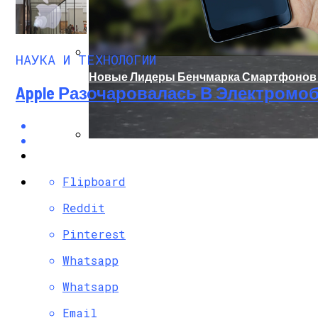
НАУКА И ТЕХНОЛОГИИ
Новые Лидеры Бенчмарка Смартфонов A
Apple Разочаровалась В Электромо
Китай Готовит Путешествие К Луне
Flipboard
Reddit
Pinterest
Whatsapp
Whatsapp
Email