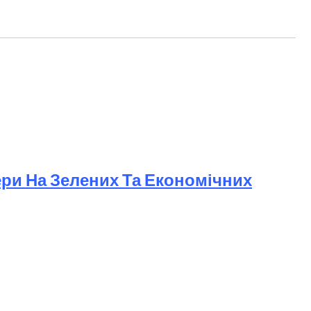
в
ери На Зелених Та Економічних