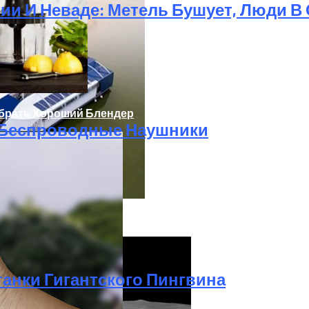
и И Неваде: Метель Бушует, Люди В
ыбрать Хороший Блендер
 Беспроводные Наушники
тить Реки От Пластика
анки Гигантского Пингвина